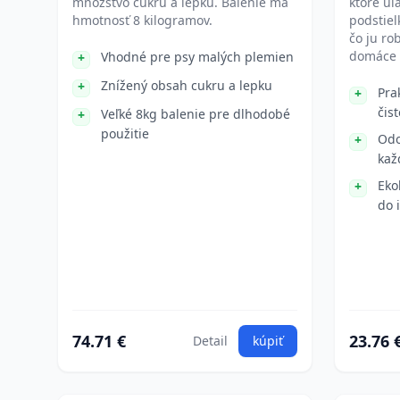
množstvo cukru a lepku. Balenie má
ktoré uľ
hmotnosť 8 kilogramov.
podstiel
čo ju ro
domáce 
Vhodné pre psy malých plemien
Znížený obsah cukru a lepku
Pra
čis
Veľké 8kg balenie pre dlhodobé
použitie
Odo
kaž
Eko
do 
74.71 €
23.76 
Detail
kúpiť