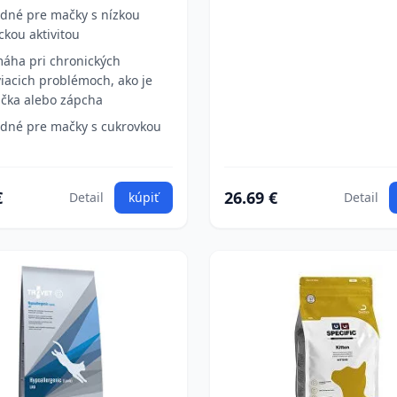
dné pre mačky s nízkou
ickou aktivitou
áha pri chronických
viacich problémoch, ako je
čka alebo zápcha
dné pre mačky s cukrovkou
€
26.69 €
Detail
kúpiť
Detail