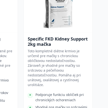
g
Specific FKD Kidney Support
2kg mačka
čené pre
Toto kompletné diétne krmivo je
okov.
určené pre mačky s chronickou
re
obličkovou nedostatočnosťou.
dné pre
Zároveň je vhodné pre mačky so
srdcovou a pečeňovou
nedostatočnosťou. Pomáha aj pri
urátovej, oxalátovej a cystínovej
rmivo
urolitiáze.
rokov
Podporuje funkciu obličiek pri
chronických ochoreniach
litu
Vhodné pre mačky so srdcovými