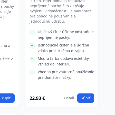
filtrom. Filter pomáha redukovať
ilter
nepríjemné pachy, čím zlepšuje
é pachy,
hygienu v domácnosti. Je navrhnutá
dia. Je
pre pohodlné používanie a
a je
jednoduchú údržbu.
Uhlíkový filter účinne odstraňuje
nepríjemné pachy.
Jednoduché čistenie a údržba
ienu a
vďaka praktickému dizajnu.
Modrá farba dodáva estetický
žitie v
vzhľad do interiéru.
Vhodná pre vnútorné používanie
ý
pre domáce mačky.
22.93 €
kúpiť
Detail
kúpiť