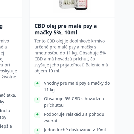
kg
CBD olej pre malé psy a
mačky 5%, 10ml
rmivo
Tento CBD olej je doplnkové krmivo
né a
určené pre malé psy a mačky s
nej
hmotnosťou do 11 kg. Obsahuje 5%
ej
CBD a má hovädzú príchuť, čo
vu pri
zvyšuje jeho prijateľnosť. Balenie má
Poskytuje
objem 10 ml.
é životné
Vhodný pre malé psy a mačky do
11 kg
ačiatka,
Obsahuje 5% CBD s hovädzou
ky
príchuťou
dnota
Podporuje relaxáciu a pohodu
reby
zvierat
 lepšie
Jednoduché dávkovanie v 10ml