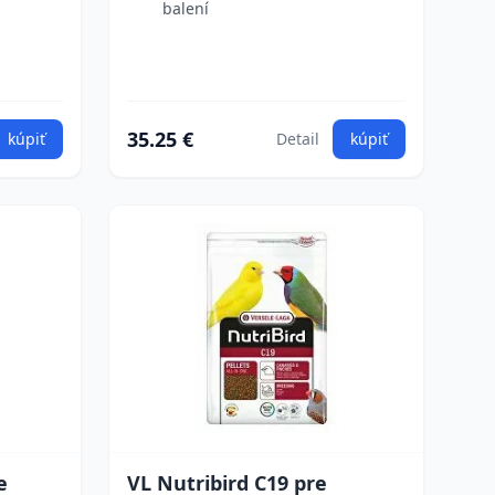
balení
35.25 €
kúpiť
Detail
kúpiť
e
VL Nutribird C19 pre