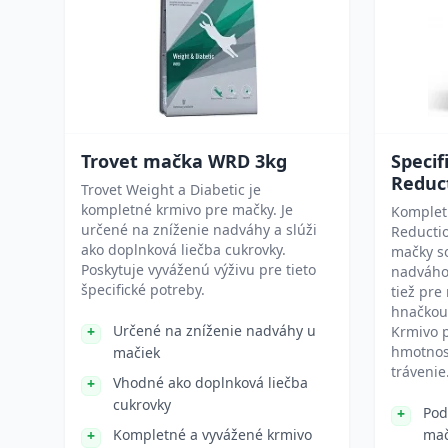
Trovet mačka WRD 3kg
Specif
Reduc
Trovet Weight a Diabetic je
kompletné krmivo pre mačky. Je
Komplet
určené na zníženie nadváhy a slúži
Reductio
ako doplnková liečba cukrovky.
mačky so
Poskytuje vyváženú výživu pre tieto
nadváho
špecifické potreby.
tiež pre
hnačkou
Určené na zníženie nadváhy u
Krmivo p
hmotnos
mačiek
trávenie
Vhodné ako doplnková liečba
cukrovky
Pod
Kompletné a vyvážené krmivo
mač