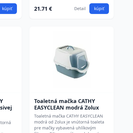
21.71 €
kúpiť
Detail
kúpiť
Y
Toaletná mačka CATHY
sivej
EASYCLEAN modrá Zolux
Toaletná mačka CATHY EASYCLEAN
modrá od Zolux je vnútorná toaleta
útorná
pre mačky vybavená uhlíkovým