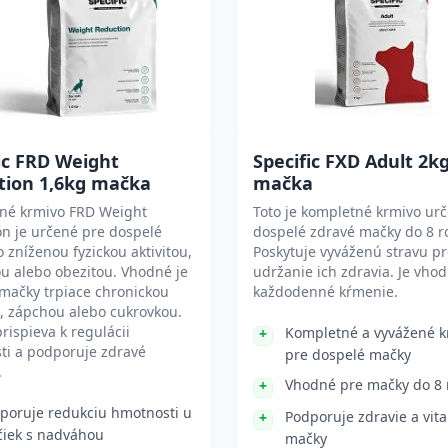
ic FRD Weight
Specific FXD Adult 2k
tion 1,6kg mačka
mačka
né krmivo FRD Weight
Toto je kompletné krmivo ur
n je určené pre dospelé
dospelé zdravé mačky do 8 r
 zníženou fyzickou aktivitou,
Poskytuje vyváženú stravu p
u alebo obezitou. Vhodné je
udržanie ich zdravia. Je vho
 mačky trpiace chronickou
každodenné kŕmenie.
, zápchou alebo cukrovkou.
rispieva k regulácii
Kompletné a vyvážené k
ti a podporuje zdravé
pre dospelé mačky
.
Vhodné pre mačky do 8 
poruje redukciu hmotnosti u
Podporuje zdravie a vita
iek s nadváhou
mačky