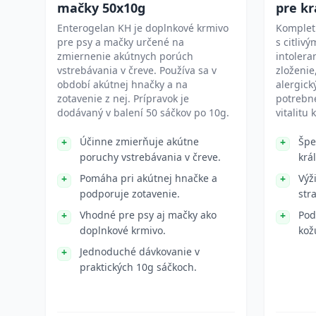
mačky 50x10g
pre kr
Enterogelan KH je doplnkové krmivo
Kompletn
pre psy a mačky určené na
s citliv
zmiernenie akútnych porúch
intolera
vstrebávania v čreve. Používa sa v
zloženie
období akútnej hnačky a na
alergick
zotavenie z nej. Prípravok je
potrebné
dodávaný v balení 50 sáčkov po 10g.
vitalitu 
Účinne zmierňuje akútne
Špe
poruchy vstrebávania v čreve.
král
Pomáha pri akútnej hnačke a
Výž
podporuje zotavenie.
str
Vhodné pre psy aj mačky ako
Pod
doplnkové krmivo.
kož
Jednoduché dávkovanie v
praktických 10g sáčkoch.