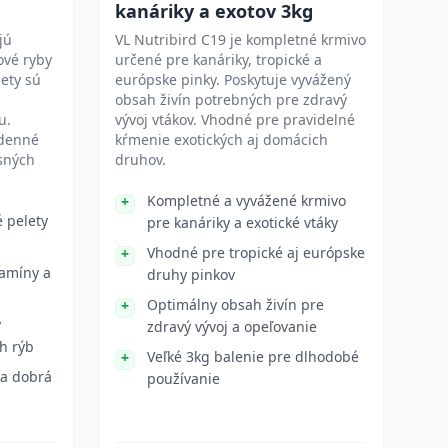
kanáriky a exotov 3kg
jú
VL Nutribird C19 je kompletné krmivo
ové ryby
určené pre kanáriky, tropické a
lety sú
európske pinky. Poskytuje vyvážený
obsah živín potrebných pre zdravý
u.
vývoj vtákov. Vhodné pre pravidelné
odenné
kŕmenie exotických aj domácich
sných
druhov.
Kompletné a vyvážené krmivo
é pelety
pre kanáriky a exotické vtáky
Vhodné pre tropické aj európske
tamíny a
druhy pinkov
Optimálny obsah živín pre
y
zdravý vývoj a opeľovanie
h rýb
Veľké 3kg balenie pre dlhodobé
 a dobrá
používanie