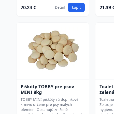
70.24 €
21.39 
Detail
kúpiť
Piškóty TOBBY pre psov
Toale
MINI 8kg
zelená
TOBBY MINI piškóty sú doplnkové
Toaletn
krmivo určené pre psy malých
Zolux j
plemien. Obsahujú znížené
hygienu 