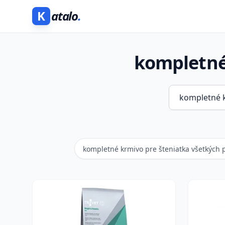
K
atalo
.
kompletné
kompletné krmivo pre šteniatka všetkých 