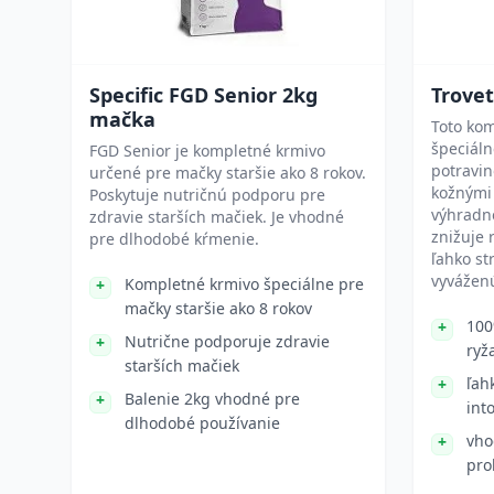
Specific FGD Senior 2kg
Trove
mačka
Toto kom
špeciáln
FGD Senior je kompletné krmivo
potravin
určené pre mačky staršie ako 8 rokov.
kožnými
Poskytuje nutričnú podporu pre
výhradne
zdravie starších mačiek. Je vhodné
znižuje r
pre dlhodobé kŕmenie.
ľahko st
vyváženú
Kompletné krmivo špeciálne pre
mačky staršie ako 8 rokov
100
Nutrične podporuje zdravie
ryž
starších mačiek
ľah
Balenie 2kg vhodné pre
int
dlhodobé používanie
vho
pro