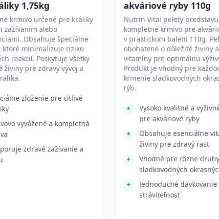
áliky 1,75kg
akváriové ryby 110g
é krmivo určené pre králiky
Nutrin Vital pelety predstavu
ým zažívaním alebo
kompletné krmivo pre akvári
nciami. Obsahuje špeciálne
v praktickom balení 110g. Pe
, ktoré minimalizuje riziko
obohatené o dôležité živiny a
ých reakcií. Poskytuje všetky
vitamíny pre optimálnu výživ
 živiny pre zdravý vývoj a
Produkt je vhodný pre každ
králika.
kŕmenie sladkovodných okra
rýb.
ciálne zloženie pre citlivé
Vysoko kvalitné a výživn
iky
pre akváriové ryby
ivovo vyvážené a kompletná
Obsahuje esenciálne vi
ava
živiny pre zdravý rast
poruje zdravé zažívanie a
Vhodné pre rôzne druh
u
sladkovodných okrasnýc
Jednoduché dávkovanie
stráviteľnosť