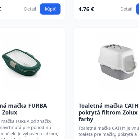
€
4.76 €
Detail
kúpiť
Detail
tná mačka FURBA
Toaletná mačka CATH
 Zolux
pokrytá filtrom Zolux 
farby
á mačka FURBA od značky
e navrhnutá pre pohodlnú
Toaletná mačka CATHY je vn
mačiek. Je vybavená sitkom,
toaleta pre mačky, pokrytá a