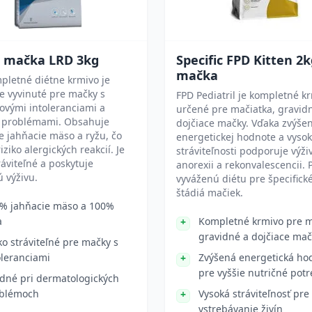
t mačka LRD 3kg
Specific FPD Kitten 2
mačka
pletné diétne krmivo je
e vyvinuté pre mačky s
FPD Pediatril je kompletné k
ovými intoleranciami a
určené pre mačiatka, gravid
 problémami. Obsahuje
dojčiace mačky. Vďaka zvýše
 jahňacie mäso a ryžu, čo
energetickej hodnote a vysok
iziko alergických reakcií. Je
stráviteľnosti podporuje výži
ráviteľné a poskytuje
anorexii a rekonvalescencii. 
 výživu.
vyváženú diétu pre špecifick
štádiá mačiek.
% jahňacie mäso a 100%
a
Kompletné krmivo pre m
gravidné a dojčiace mač
ko stráviteľné pre mačky s
oleranciami
Zvýšená energetická ho
pre vyššie nutričné pot
dné pri dermatologických
blémoch
Vysoká stráviteľnosť pre
vstrebávanie živín