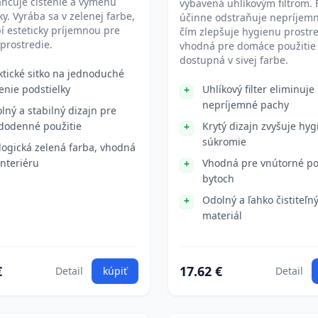
ahčuje čistenie a výmenu
vybavená uhlíkovým filtrom. F
ky. Vyrába sa v zelenej farbe,
účinne odstraňuje nepríjemn
bí esteticky príjemnou pre
čím zlepšuje hygienu prostre
prostredie.
vhodná pre domáce použitie 
dostupná v sivej farbe.
ktické sitko na jednoduché
tenie podstielky
Uhlíkový filter eliminuje
nepríjemné pachy
lný a stabilný dizajn pre
dodenné použitie
Krytý dizajn zvyšuje hyg
súkromie
logická zelená farba, vhodná
interiéru
Vhodná pre vnútorné pou
bytoch
Odolný a ľahko čistiteľn
materiál
€
17.62 €
Detail
kúpiť
Detail