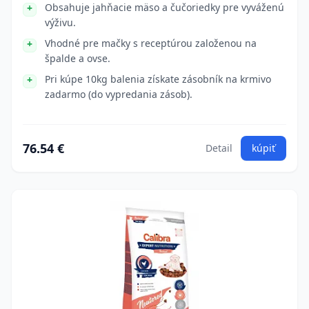
Obsahuje jahňacie mäso a čučoriedky pre vyváženú
výživu.
Vhodné pre mačky s receptúrou založenou na
špalde a ovse.
Pri kúpe 10kg balenia získate zásobník na krmivo
zadarmo (do vypredania zásob).
76.54 €
Detail
kúpiť