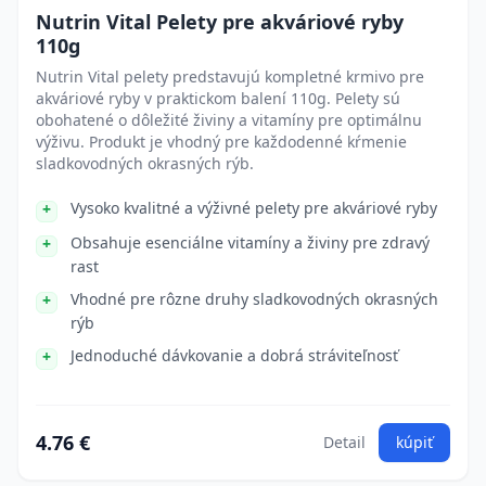
Nutrin Vital Pelety pre akváriové ryby
110g
Nutrin Vital pelety predstavujú kompletné krmivo pre
akváriové ryby v praktickom balení 110g. Pelety sú
obohatené o dôležité živiny a vitamíny pre optimálnu
výživu. Produkt je vhodný pre každodenné kŕmenie
sladkovodných okrasných rýb.
Vysoko kvalitné a výživné pelety pre akváriové ryby
Obsahuje esenciálne vitamíny a živiny pre zdravý
rast
Vhodné pre rôzne druhy sladkovodných okrasných
rýb
Jednoduché dávkovanie a dobrá stráviteľnosť
4.76 €
Detail
kúpiť