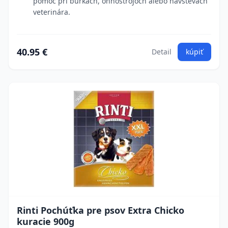
pomoc pri búrkach, ohňostrojoch alebo návštevách
veterinára.
40.95 €
Detail
kúpiť
Rinti Pochúťka pre psov Extra Chicko
kuracie 900g