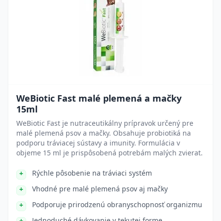
WeBiotic Fast malé plemená a mačky
15ml
WeBiotic Fast je nutraceutikálny prípravok určený pre
malé plemená psov a mačky. Obsahuje probiotiká na
podporu tráviacej sústavy a imunity. Formulácia v
objeme 15 ml je prispôsobená potrebám malých zvierat.
Rýchle pôsobenie na tráviaci systém
Vhodné pre malé plemená psov aj mačky
Podporuje prirodzenú obranyschopnosť organizmu
Jednoduché dávkovanie v tekutej forme