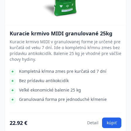
Kuracie krmivo MIDI granulované 25kg
Kuracie krmivo MIDI v granulovanej forme je určené pre
kurčatá od veku 7 dní. Ide o kompletnú kŕmnu zmes bez
prídavku antikokcidík. Balenie 25 kg je vhodné pre väčšie
chovy hydiny.
Kompletná kŕmna zmes pre kurčatá od 7 dní
Bez prídavku antikokcidík
Veľké ekonomické balenie 25 kg
Granulovaná forma pre jednoduché kŕmenie
22.92 €
Detail
kúpiť