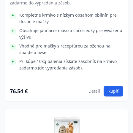
zadarmo do vypredania zásob.
Kompletné krmivo s nízkym obsahom obilnín pre
dospelé mačky.
Obsahuje jahňacie mäso a čučoriedky pre vyváženú
výživu.
Vhodné pre mačky s receptúrou založenou na
špalde a ovse.
Pri kúpe 10kg balenia získate zásobník na krmivo
zadarmo (do vypredania zásob).
76.54 €
Detail
kúpiť