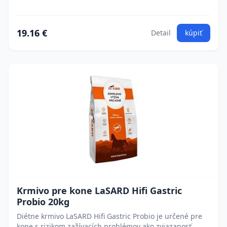
19.16 €
Detail
kúpiť
Krmivo pre kone LaSARD Hifi Gastric
Probio 20kg
Diétne krmivo LaSARD Hifi Gastric Probio je určené pre
kone s rizikom zažívacích problémov ako zviazanosť,