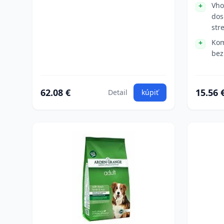
Vho
dos
str
Kom
bez
62.08 €
15.56 
Detail
kúpiť