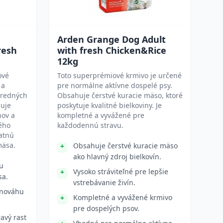
Arden Grange Dog Adult
resh
with fresh Chicken&Rice
12kg
ové
Toto superprémiové krmivo je určené
 a
pre normálne aktívne dospelé psy.
tredných
Obsahuje čerstvé kuracie mäso, ktoré
huje
poskytuje kvalitné bielkoviny. Je
nov a
kompletné a vyvážené pre
ého
každodennú stravu.
datnú
mäsa.
Obsahuje čerstvé kuracie mäso
ako hlavný zdroj bielkovín.
u
Vysoko stráviteľné pre lepšie
sa.
vstrebávanie živín.
vnováhu
Kompletné a vyvážené krmivo
pre dospelých psov.
avý rast