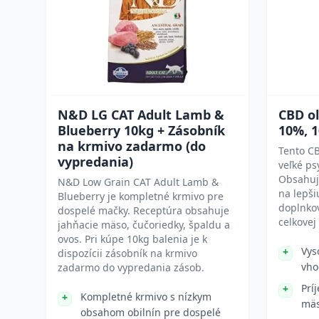
N&D LG CAT Adult Lamb &
CBD ol
Blueberry 10kg + Zásobník
10%, 
na krmivo zadarmo (do
Tento CB
vypredania)
veľké ps
Obsahuj
N&D Low Grain CAT Adult Lamb &
na lepši
Blueberry je kompletné krmivo pre
doplnko
dospelé mačky. Receptúra obsahuje
celkovej
jahňacie mäso, čučoriedky, špaldu a
ovos. Pri kúpe 10kg balenia je k
Vys
dispozícii zásobník na krmivo
vho
zadarmo do vypredania zásob.
Prí
Kompletné krmivo s nízkym
mäs
obsahom obilnín pre dospelé