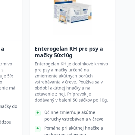
 a
Enterogelan KH pre psy a
mačky 50x10g
krmivo
Enterogelan KH je doplnkové krmivo
 s
pre psy a mačky určené na
uje 5%
zmiernenie akútnych porúch
o
vstrebávania v čreve. Používa sa v
lenie má
období akútnej hnačky a na
zotavenie z nej. Prípravok je
dodávaný v balení 50 sáčkov po 10g.
mačky do
Účinne zmierňuje akútne
poruchy vstrebávania v čreve.
ädzou
Pomáha pri akútnej hnačke a
podporuje zotavenie.