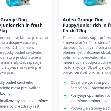
 Grange Dog
Arden Grange Dog
Junior rich in fresh
Puppy/Junior rich in f
2kg
Chick.12kg
perprémiové krmivo je určené
Toto kompletné, superprémi
atá a dospievajúce psy
krmivo je určené pre šteňatá
a stredných plemien.
dospievajúce psy malých a s
 vysoký podiel čerstvého
plemien. Jeho zloženie obsa
ho mäsa a je obohatené o
optimálnu rovnováhu vitamí
 a minerály. Zabezpečuje
minerálov na podporu zdrav
nú a vyváženú výživu pre
rastu a vývoja. Obsahuje vý
ývoj psa.
porciu čerstvého kuracieho 
oký podiel čerstvého
Obsahuje výdatnú porci
acieho mäsa pre kvalitné
čerstvého kuracieho mä
lkoviny
Poskytuje optimálnu ro
imalizovaný obsah vitamínov
vitamínov a minerálov.
inerálov pre zdravý rast
Podporuje stabilný a zdr