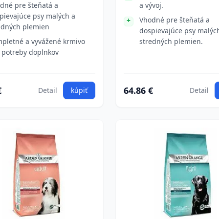
dné pre šteňatá a
a vývoj.
pievajúce psy malých a
Vhodné pre šteňatá a
edných plemien
dospievajúce psy malýc
pletné a vyvážené krmivo
stredných plemien.
 potreby doplnkov
€
64.86 €
Detail
kúpiť
Detail