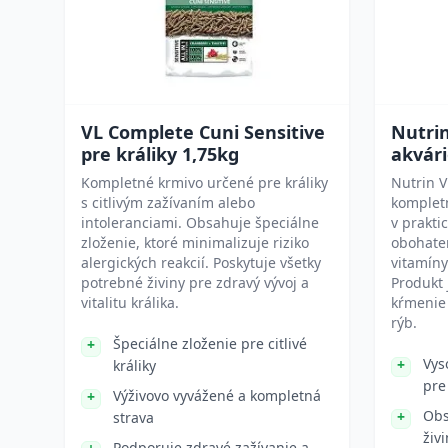
VL Complete Cuni Sensitive
Nutrin
pre králiky 1,75kg
akvári
Kompletné krmivo určené pre králiky
Nutrin V
s citlivým zažívaním alebo
kompletn
intoleranciami. Obsahuje špeciálne
v prakti
zloženie, ktoré minimalizuje riziko
obohaten
alergických reakcií. Poskytuje všetky
vitamíny
potrebné živiny pre zdravý vývoj a
Produkt
vitalitu králika.
kŕmenie
rýb.
Špeciálne zloženie pre citlivé
Vys
králiky
pre
Výživovo vyvážené a kompletná
Obs
strava
živ
Podporuje zdravé zažívanie a