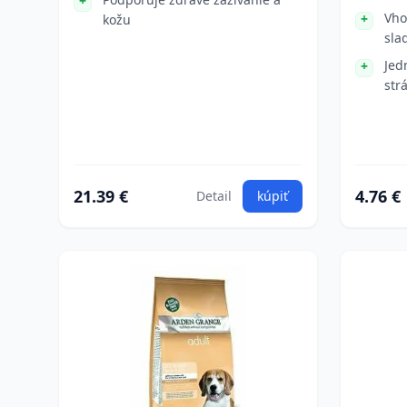
Vho
kožu
sla
Jed
str
21.39 €
4.76 €
Detail
kúpiť