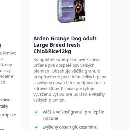
Arden Grange Dog Adult
g
Large Breed fresh
Chic&Rice12kg
né krmivo
 a
Kompletné superprémiové krmivo
vážený
určené pre dospelé psy veľkých
zdravý
plemien. Obsahuje väčšie granule
videlné
prispôsobené potrebám veľkých psov
ich
a zvýšený obsah látok podporujúcich
zdravie kĺbov. Krmivo poskytuje
vyváženú výživu pre udržanie vitality
rmivo
veľkých plemien.
vtáky
Väčšia veľkosť granúl pre lepšie
európske
rozžutie
Zvýšený obsah glukozamínu,
re