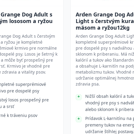
 Grange Dog Adult s
Arden Grange Dog Ad
vým lososom a ryžou
Light s čerstvým kur
mäsom a ryžou12kg
range Dog Adult s čerstvým
Arden Grange Dog Adult Ligh
a ryžou je kompletné
kompletné superprémiové k
émiové krmivo pre normálne
pre dospelé psy s nadváhou 
dospelé psy. Losos je šetrný k
sklonom k priberaniu. Má ni
 a môže byť prospešný pre
kalórií a tukov ako štandard
rsť. Krmivo je vhodné pre
a obsahuje L-karnitín na po
 zdravia a vitality psov.
metabolizmu tukov. Vhodné 
udržanie optimálnej hmotnos
zdravia psa.
pletné superprémiové
ivo pre dospelé psy
Nižší obsah kalórií a tuk
stvý losos prospešný pre
vhodný pre psy s nadvá
u a srsť
alebo sklonom k pribera
rné k tráveniu psov
Prídavok L-karnitínu na
premeny tukov na energ
udržanie štíhlej postavy.