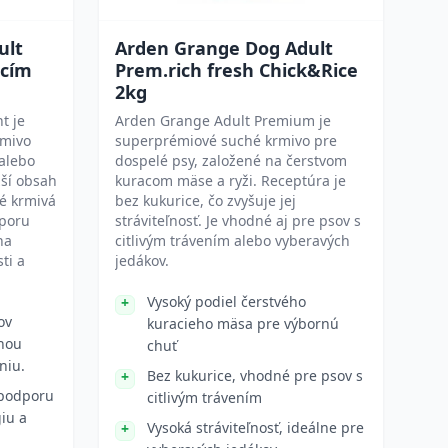
ult
Arden Grange Dog Adult
acím
Prem.rich fresh Chick&Rice
2kg
t je
Arden Grange Adult Premium je
rmivo
superprémiové suché krmivo pre
alebo
dospelé psy, založené na čerstvom
žší obsah
kuracom mäse a ryži. Receptúra je
né krmivá
bez kukurice, čo zvyšuje jej
dporu
stráviteľnosť. Je vhodné aj pre psov s
na
citlivým trávením alebo vyberavých
ti a
jedákov.
Vysoký podiel čerstvého
ov
kuracieho mäsa pre výbornú
hou
chuť
niu.
Bez kukurice, vhodné pre psov s
 podporu
citlivým trávením
iu a
Vysoká stráviteľnosť, ideálne pre