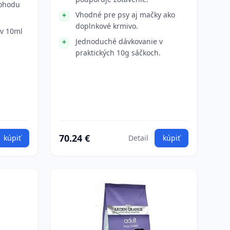
pohodu
Vhodné pre psy aj mačky ako
doplnkové krmivo.
v 10ml
Jednoduché dávkovanie v
praktických 10g sáčkoch.
70.24 €
kúpiť
Detail
kúpiť