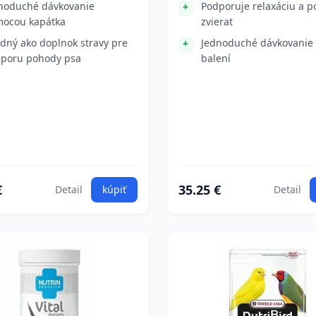
noduché dávkovanie
Podporuje relaxáciu a 
ocou kapátka
zvierat
dný ako doplnok stravy pre
Jednoduché dávkovanie 
poru pohody psa
balení
€
35.25 €
Detail
kúpiť
Detail