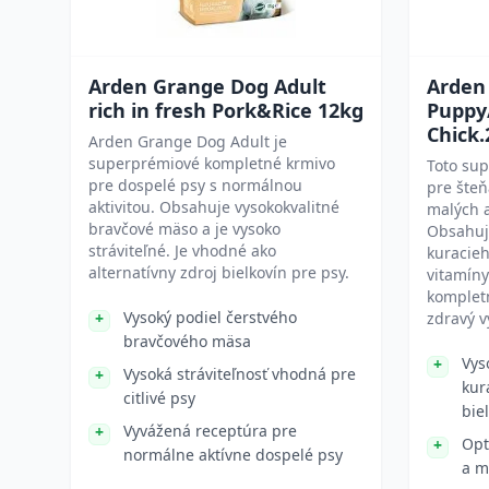
Arden Grange Dog Adult
Arden
rich in fresh Pork&Rice 12kg
Puppy/
Chick.
Arden Grange Dog Adult je
superprémiové kompletné krmivo
Toto su
pre dospelé psy s normálnou
pre šteň
aktivitou. Obsahuje vysokokvalitné
malých 
bravčové mäso a je vysoko
Obsahuje
stráviteľné. Je vhodné ako
kuracie
alternatívny zdroj bielkovín pre psy.
vitamíny
komplet
Vysoký podiel čerstvého
zdravý v
bravčového mäsa
Vys
Vysoká stráviteľnosť vhodná pre
kur
citlivé psy
bie
Vyvážená receptúra pre
Opt
normálne aktívne dospelé psy
a m