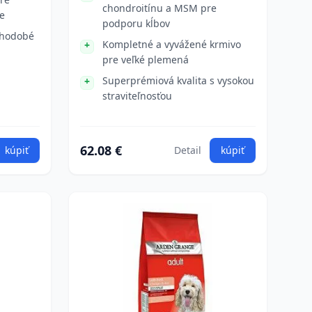
chondroitínu a MSM pre
ie
podporu kĺbov
lhodobé
Kompletné a vyvážené krmivo
pre veľké plemená
Superprémiová kvalita s vysokou
straviteľnosťou
62.08 €
kúpiť
Detail
kúpiť