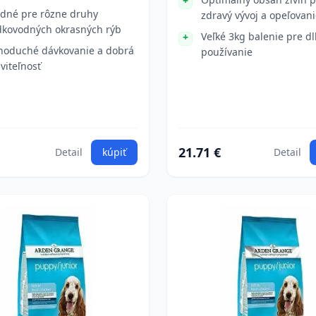
dné pre rôzne druhy
zdravý vývoj a opeľovan
dkovodných okrasných rýb
Veľké 3kg balenie pre d
noduché dávkovanie a dobrá
používanie
áviteľnosť
21.71 €
Detail
kúpiť
Detail