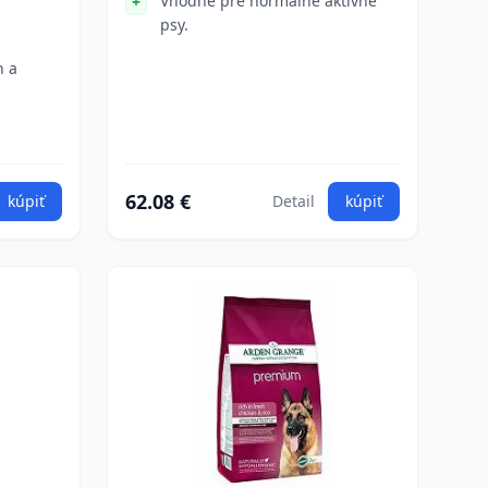
Vhodné pre normálne aktívne
psy.
h a
62.08 €
kúpiť
Detail
kúpiť