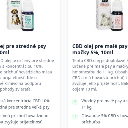
ej pre stredné psy
CBD olej pre malé psy
10ml
mačky 5%, 10ml
D olej je určený pre stredne
Tento CBD olej je doplnkové 
y s koncentráciou 10%.
určené pre malé psy a mačky
e príchuť hovädzieho mäsa
hmotnosťou do 11 kg. Obsah
u prijateľnosť. Ide o
CBD a má hovädzú príchuť, č
vé krmivo na podporu
zvyšuje jeho prijateľnosť. Ba
 pohody zvieraťa.
objem 10 ml.
oká koncentrácia CBD 10%
Vhodný pre malé psy a 
dná pre stredne veľké psy
11 kg
jemná príchuť hovädzieho
Obsahuje 5% CBD s hov
a zvyšuje prijateľnosť
príchuťou