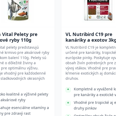
 Vital Pelety pre
VL Nutribird C19 pre
ové ryby 110g
kanáriky a exotov 3k
ital pelety predstavujú
VL Nutribird C19 je komplet
é krmivo pre akváriové ryby
určené pre kanáriky, tropické
ckom balení 110g. Pelety sú
európske pinky. Poskytuje vy
é o dôležité živiny a
obsah živín potrebných pre 
 pre optimálnu výživu.
vývoj vtákov. Vhodné pre pra
 je vhodný pre každodenné
kŕmenie exotických aj domác
 sladkovodných okrasných
druhov.
Kompletné a vyvážené k
oko kvalitné a výživné pelety
pre kanáriky a exotické 
 akváriové ryby
Vhodné pre tropické aj 
ahuje esenciálne vitamíny a
druhy pinkov
iny pre zdravý rast
Optimálny obsah živín p