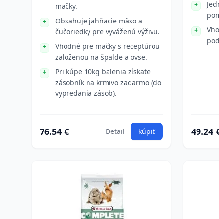
Jed
mačky.
pom
Obsahuje jahňacie mäso a
Vho
čučoriedky pre vyváženú výživu.
pod
Vhodné pre mačky s receptúrou
založenou na špalde a ovse.
Pri kúpe 10kg balenia získate
zásobník na krmivo zadarmo (do
vypredania zásob).
76.54 €
49.24 
Detail
kúpiť