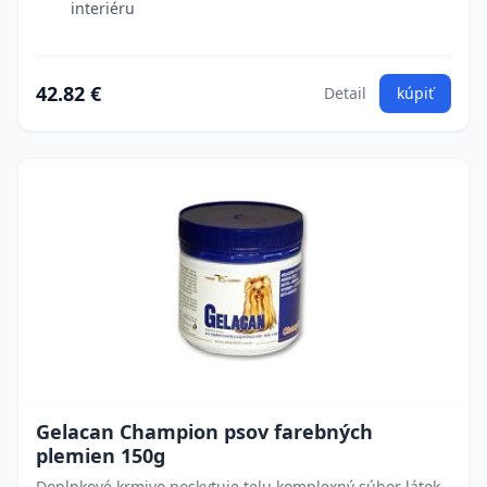
interiéru
42.82 €
Detail
kúpiť
Gelacan Champion psov farebných
plemien 150g
Doplnkové krmivo poskytuje telu komplexný súbor látok.