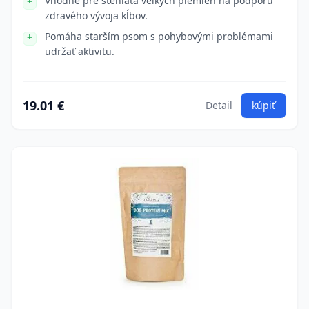
Vhodné pre šteniatá veľkých plemien na podporu
zdravého vývoja kĺbov.
Pomáha starším psom s pohybovými problémami
udržať aktivitu.
19.01 €
Detail
kúpiť