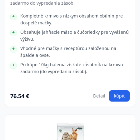
zadarmo do vypredania zásob.
Kompletné krmivo s nízkym obsahom obilnín pre
dospelé mačky.
Obsahuje jahňacie mäso a čučoriedky pre vyváženú
výživu.
Vhodné pre mačky s receptúrou založenou na
špalde a ovse.
Pri kúpe 10kg balenia získate zásobník na krmivo
zadarmo (do vypredania zásob).
76.54 €
Detail
kúpiť