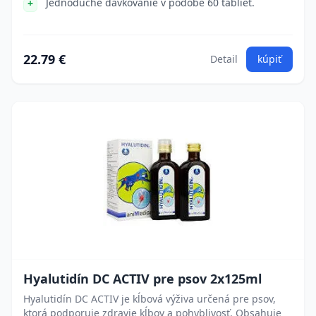
Jednoduché dávkovanie v podobe 60 tabliet.
22.79 €
Detail
kúpiť
Hyalutidín DC ACTIV pre psov 2x125ml
Hyalutidín DC ACTIV je kĺbová výživa určená pre psov,
ktorá podporuje zdravie kĺbov a pohyblivosť. Obsahuje