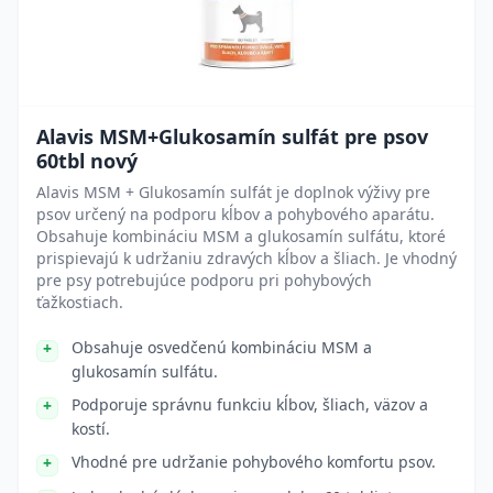
Alavis MSM+Glukosamín sulfát pre psov
60tbl nový
Alavis MSM + Glukosamín sulfát je doplnok výživy pre
psov určený na podporu kĺbov a pohybového aparátu.
Obsahuje kombináciu MSM a glukosamín sulfátu, ktoré
prispievajú k udržaniu zdravých kĺbov a šliach. Je vhodný
pre psy potrebujúce podporu pri pohybových
ťažkostiach.
Obsahuje osvedčenú kombináciu MSM a
glukosamín sulfátu.
Podporuje správnu funkciu kĺbov, šliach, väzov a
kostí.
Vhodné pre udržanie pohybového komfortu psov.