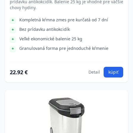
prídavku antikokcidík. Balenie 25 kg je vhodné pre väčšie
chovy hydiny.
Kompletná kŕmna zmes pre kurčatá od 7 dní
Bez prídavku antikokcidík
Veľké ekonomické balenie 25 kg
Granulovaná forma pre jednoduché kŕmenie
22.92 €
Detail
kúpiť