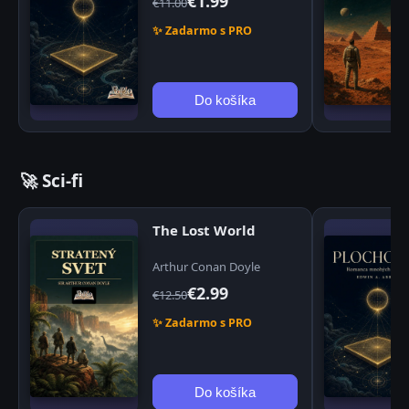
€1.99
€11.00
✨ Zadarmo s PRO
Do košíka
🚀 Sci-fi
The Lost World
Arthur Conan Doyle
€2.99
€12.50
✨ Zadarmo s PRO
Do košíka