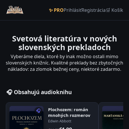
✨ PRO
Prihlásiť
Registrácia
🛒 Košík
Svetová literatúra v nových
slovenských prekladoch
Vyberáme diela, ktoré by inak možno ostali mimo
slovenských knižníc. Kvalitné preklady bez zbytočných
nákladov: za zlomok bežnej ceny, niektoré zadarmo.
🎧 Obsahujú audioknihu
Plochozem: román
🎧
mnohých rozmerov
Edwin Abbott