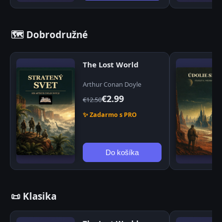
🗺️ Dobrodružné
The Lost World
Arthur Conan Doyle
€2.99
€12.50
✨ Zadarmo s PRO
Do košíka
📜 Klasika