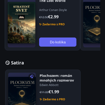
The Lost World
Arthur Conan Doyle
€2.99
€12.50
✨ Zadarmo s PRO
Do košíka
😏 Satira
Plochozem: román
🎧
mnohých rozmerov
Edwin Abbott
€1.99
€11.00
✨ Zadarmo s PRO