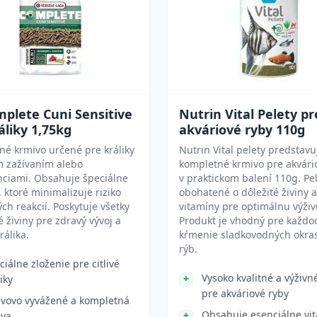
plete Cuni Sensitive
Nutrin Vital Pelety pr
áliky 1,75kg
akváriové ryby 110g
é krmivo určené pre králiky
Nutrin Vital pelety predstavu
ým zažívaním alebo
kompletné krmivo pre akvári
nciami. Obsahuje špeciálne
v praktickom balení 110g. Pe
, ktoré minimalizuje riziko
obohatené o dôležité živiny a
ých reakcií. Poskytuje všetky
vitamíny pre optimálnu výživ
 živiny pre zdravý vývoj a
Produkt je vhodný pre každ
králika.
kŕmenie sladkovodných okra
rýb.
ciálne zloženie pre citlivé
Vysoko kvalitné a výživn
iky
pre akváriové ryby
ivovo vyvážené a kompletná
Obsahuje esenciálne vi
ava