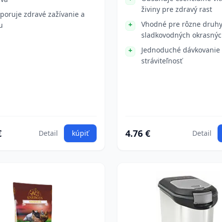
živiny pre zdravý rast
poruje zdravé zažívanie a
Vhodné pre rôzne druh
u
sladkovodných okrasnýc
Jednoduché dávkovanie
stráviteľnosť
€
4.76 €
Detail
kúpiť
Detail