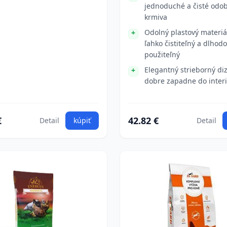
jednoduché a čisté odo
krmiva
Odolný plastový materiál
ľahko čistiteľný a dlhod
použiteľný
Elegantný strieborný di
dobre zapadne do inter
€
42.82 €
Detail
kúpiť
Detail