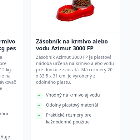
krmivo
Zásobník na krmivo alebo
kg pes
vodu Azimut 3000 FP
na
Zásobník Azimut 3000 FP je plastová
pre
nádoba určená na krmivo alebo vodu
12 kg.
pre domáce zvieratá. Má rozmery 20
ie na
x 33,5 x 31 cm. Je vyrobený z
dávkovač
odolného plastu.
e
v
Vhodný na krmivo aj vodu
Odolný plastový materiál
ráni
Praktické rozmery pre
každodenné použitie
žňuje