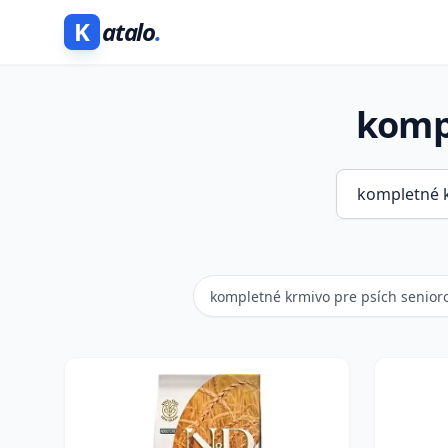
K
atalo
.
kompl
kompletné krmivo pre psích senioro