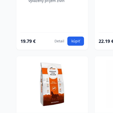
vyvážený príjem živín
19.79 €
22.19 
Detail
kúpiť