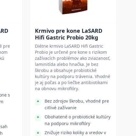
ARD
Krmivo pre kone LaSARD
Hifi Gastric Probio 20kg
é pre
Diétne krmivo LaSARD Hifi Gastric
lnom
Probio je určené pre kone s rizikom
ckú
zažívacích problémov ako zviazanosť,
laminitída alebo hnačka. Je bez
škrobu a obsahuje probiotické
kultúry na podporu trávenia. Vhodné
je aj počas a po liečbe antibiotikami
na obnovu mikroflóry.
one s
Bez zdrojov škrobu, vhodné pre
ím
citlivé zažívanie
Obohatené o probiotické kultúry
na podporu mikroflóry
bsah
Znižuje riziko koliky a vredov v
ch