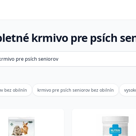
etné krmivo pre psích se
v bez obilnín
krmivo pre psích seniorov bez obilnín
vysok