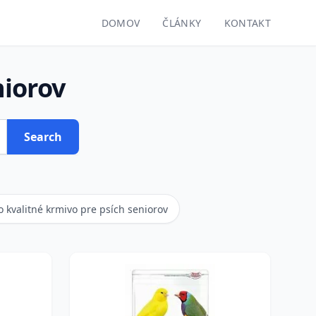
DOMOV
ČLÁNKY
KONTAKT
niorov
Search
o kvalitné krmivo pre psích seniorov