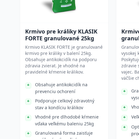
Krmivo pre králiky KLASIK
Krmiv
FORTE granulované 25kg
granu
Krmivo KLASIK FORTE je granulované
Granulo
krmivo pre králiky v balení 25kg.
vysokej 
Obsahuje antikokcidík na podporu
Poskytuj
zdravia zvierat. Je vhodné na
zdravie 
pravidelné kŕmenie králikov.
vajec. B
väčšie c
Obsahuje antikokcidík na
Gra
prevenciu ochorení
vys
Podporuje celkový zdravotný
Vho
stav a kondíciu králikov
Vhodné pre dlhodobé kŕmenie
Veľ
vďaka veľkému baleniu 25kg
Opt
Granulovaná forma zaisťuje
pro