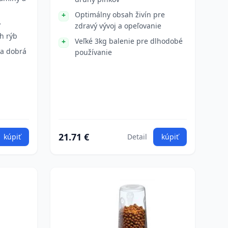
Optimálny obsah živín pre
y
zdravý vývoj a opeľovanie
h rýb
Veľké 3kg balenie pre dlhodobé
 a dobrá
používanie
21.71 €
kúpiť
Detail
kúpiť