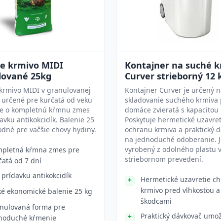
ie krmivo MIDI
Kontajner na suché 
lované 25kg
Curver strieborný 12 
krmivo MIDI v granulovanej
Kontajner Curver je určený 
 určené pre kurčatá od veku
skladovanie suchého krmiva 
Ide o kompletnú kŕmnu zmes
domáce zvieratá s kapacitou 
avku antikokcidík. Balenie 25
Poskytuje hermetické uzavret
odné pre väčšie chovy hydiny.
ochranu krmiva a praktický 
na jednoduché odoberanie. J
vyrobený z odolného plastu 
pletná kŕmna zmes pre
striebornom prevedení.
čatá od 7 dní
 prídavku antikokcidík
Hermetické uzavretie ch
krmivo pred vlhkosťou a
ké ekonomické balenie 25 kg
škodcami
nulovaná forma pre
Praktický dávkovač umo
noduché kŕmenie