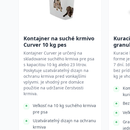
Kontajner na suché krmivo
Kurac
Curver 10 kg pes
granu
Kontajner Curver je určený na
Kuracie 
skladovanie suchého krmiva pre psa
forme je
s kapacitou 10 kg alebo 23 litrov.
7 dní. 
Poskytuje uzatvárateľný dizajn na
bez príd
ochranu krmiva pred vonkajšími
kg je vh
vplyvmi. Je vhodný pre domáce
použitie na udržanie čerstvosti
Kom
krmiva.
kur
Bez
Veľkosť na 10 kg suchého krmiva
pre psa
Veľ
Uzatvárateľný dizajn na ochranu
Gra
krmiva
jed