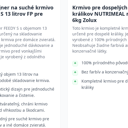
jner na suché krmivo
Krmivo pre dospelých
S 13 litrov FP pre
králikov NUTRIMEAL 
6kg Zolux
er FEEDY S s objemom 13
Toto krmivo je kompletné kr
e určený na skladovanie
určené pre dospelé králiky. J
 krmiva pre domáce zvieratá.
vyrobené z 100% prírodných 
e jednoduché dávkovanie a
Neobsahuje žiadne farbivá a
rmivo pred vonkajšími
konzervačné látky.
 Je vyrobený z odolného
100% prírodného pôvod
Bez farbív a konzervačn
ký objem 13 litrov na
odobé skladovanie krmiva.
Kompletné krmivo pre d
králiky
ktický dizajn pre jednoduché
kovanie a čistenie.
tvárateľný, chráni krmivo
d vlhkosťou a škodcami.
dný pre suché krmivo pre
v a iné domáce zvieratá.