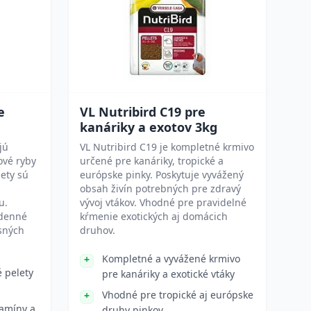
e
VL Nutribird C19 pre
kanáriky a exotov 3kg
jú
VL Nutribird C19 je kompletné krmivo
ové ryby
určené pre kanáriky, tropické a
lety sú
európske pinky. Poskytuje vyvážený
obsah živín potrebných pre zdravý
u.
vývoj vtákov. Vhodné pre pravidelné
odenné
kŕmenie exotických aj domácich
sných
druhov.
Kompletné a vyvážené krmivo
é pelety
pre kanáriky a exotické vtáky
Vhodné pre tropické aj európske
tamíny a
druhy pinkov