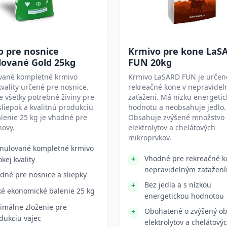
o pre nosnice
Krmivo pre kone LaS
lované Gold 25kg
FUN 20kg
vané kompletné krmivo
Krmivo LaSARD FUN je určen
kvality určené pre nosnice.
rekreačné kone v nepravide
e všetky potrebné živiny pre
zaťažení. Má nízku energeti
sliepok a kvalitnú produkciu
hodnotu a neobsahuje jedlo.
alenie 25 kg je vhodné pre
Obsahuje zvýšené množstvo
hovy.
elektrolytov a chelátových
mikroprvkov.
nulované kompletné krmivo
Vhodné pre rekreačné k
okej kvality
nepravidelným zaťažen
dné pre nosnice a sliepky
Bez jedla a s nízkou
ké ekonomické balenie 25 kg
energetickou hodnotou
imálne zloženie pre
Obohatené o zvýšený o
dukciu vajec
elektrolytov a chelátový