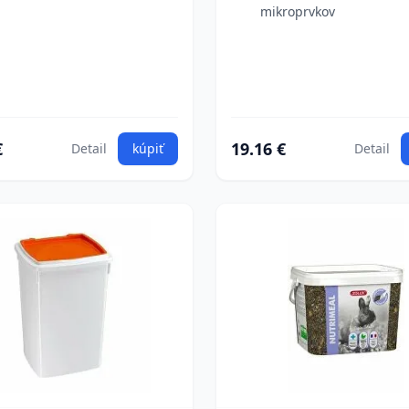
mikroprvkov
€
19.16 €
Detail
kúpiť
Detail