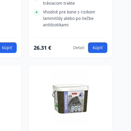
tráviacom trakte
Vhodné pre kone s rizikom
laminitídy alebo po liečbe
antibiotikami
26.31 €
kúpiť
Detail
kúpiť