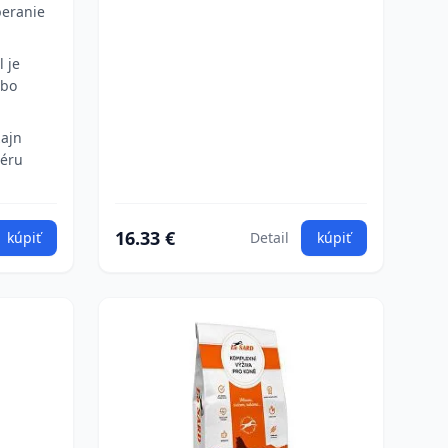
beranie
 je
obo
zajn
iéru
16.33 €
kúpiť
Detail
kúpiť