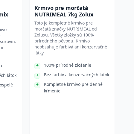
Krmivo pre morčatá
mix
NUTRIMEAL 7kg Zolux
Toto je kompletné krmivo pre
morčatá značky NUTRIMEAL od
mivo
Zoluxu. Všetky zložky sú 100%
e
prírodného pôvodu. Krmivo
surovín.
neobsahuje farbivá ani konzervačné
ni
látky.
100% prírodné zloženie
u
Bez farbív a konzervačných látok
ých látok
Kompletné krmivo pre denné
ospelé
kŕmenie