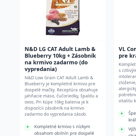
N&D LG CAT Adult Lamb &
VL Com
Blueberry 10kg + Zásobník
pre kr
na krmivo zadarmo (do
Kompletn
vypredania)
s citliv
intolera
N&D Low Grain CAT Adult Lamb &
zloženie
Blueberry je kompletné krmivo pre
alergick
dospelé mačky. Receptúra obsahuje
potrebné
jahňacie mäso, čučoriedky, špaldu a
vitalitu 
ovos. Pri kúpe 10kg balenia je k
dispozícii zásobník na krmivo
Špe
zadarmo do vypredania zásob.
král
Kompletné krmivo s nízkym
Výž
obsahom obilnín pre dospelé
str