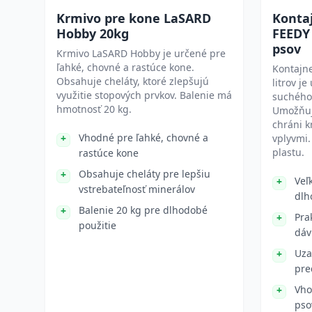
Krmivo pre kone LaSARD
Konta
Hobby 20kg
FEEDY 
psov
Krmivo LaSARD Hobby je určené pre
ľahké, chovné a rastúce kone.
Kontajn
Obsahuje cheláty, ktoré zlepšujú
litrov j
využitie stopových prvkov. Balenie má
suchého
hmotnosť 20 kg.
Umožňuj
chráni k
Vhodné pre ľahké, chovné a
vplyvmi.
plastu.
rastúce kone
Obsahuje cheláty pre lepšiu
Veľ
vstrebateľnosť minerálov
dlh
Balenie 20 kg pre dlhodobé
Pra
použitie
dáv
Uza
pre
Vho
pso