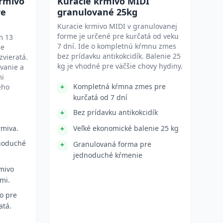
krmivo
Kuracie krmivo MIDI
re
granulované 25kg
Kuracie krmivo MIDI v granulovanej
forme je určené pre kurčatá od veku
m 13
7 dní. Ide o kompletnú kŕmnu zmes
ie
bez prídavku antikokcidík. Balenie 25
vieratá.
kg je vhodné pre väčšie chovy hydiny.
vanie a
mi
Kompletná kŕmna zmes pre
ého
kurčatá od 7 dní
Bez prídavku antikokcidík
rmiva.
Veľké ekonomické balenie 25 kg
dnoduché
Granulovaná forma pre
jednoduché kŕmenie
rmivo
mi.
o pre
atá.