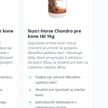
re kone
Nutri Horse Chondro pre
kone tbl 1kg
ý
Doplnkové krmivo Nutri Horse
dporuje
Chondro je určené na podporu
viek v
kĺbového systému koní. Obsahuje
 Zároveň
látky, ktoré prispievajú k udržaniu
jivových
zdravých kĺbov. Je vhodné pre koní so
zvýšenou záťažou kĺbov.
eneráciu
Podporuje zdravie kĺbového
systému koní
 a
Vhodné pre športové aj staršie
kone
voju
Jednoduché dávkovanie v
tabletovanej forme