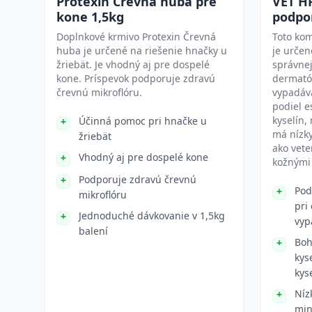
Protexin Črevná huba pre
VET H
kone 1,5kg
podpo
Doplnkové krmivo Protexin Črevná
Toto ko
huba je určené na riešenie hnačky u
je urče
žriebät. Je vhodný aj pre dospelé
správnej
kone. Príspevok podporuje zdravú
dermató
črevnú mikroflóru.
vypadáva
podiel 
kyselín,
Účinná pomoc pri hnačke u
má nízky
žriebät
ako vete
Vhodný aj pre dospelé kone
kožnými
Podporuje zdravú črevnú
Pod
mikroflóru
pri
Jednoduché dávkovanie v 1,5kg
vyp
balení
Boh
kys
kyse
Níz
min