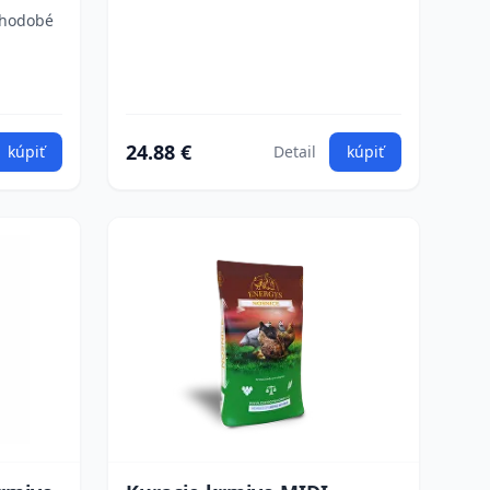
lhodobé
24.88 €
kúpiť
Detail
kúpiť