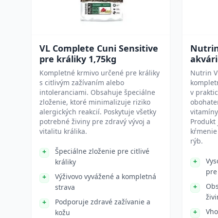
VL Complete Cuni Sensitive
Nutrin
pre králiky 1,75kg
akvári
Kompletné krmivo určené pre králiky
Nutrin V
s citlivým zažívaním alebo
kompletn
intoleranciami. Obsahuje špeciálne
v prakti
zloženie, ktoré minimalizuje riziko
obohaten
alergických reakcií. Poskytuje všetky
vitamíny
potrebné živiny pre zdravý vývoj a
Produkt
vitalitu králika.
kŕmenie
rýb.
Špeciálne zloženie pre citlivé
Vys
králiky
pre
Výživovo vyvážené a kompletná
Obs
strava
živ
Podporuje zdravé zažívanie a
Vho
kožu