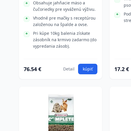
Obsahuje jahňacie mäso a
pso
čučoriedky pre vyváženú výživu.
Pod
Vhodné pre mačky s receptúrou
str
založenou na špalde a ovse.
Pri kúpe 10kg balenia získate
zásobník na krmivo zadarmo (do
vypredania zásob).
76.54 €
17.2 €
Detail
kúpiť