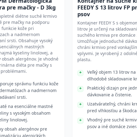
PM Dermatologická
Kontajner na suché 
ra pre mačky - D 3kg
FEEDY S 13 litrov FP p
psov
mpletné diétne suché krmivo
né pre mačky na podporu
Kontajner FEEDY S s objemo
 funkcie kože pri
litrov je určený na skladovan
zach a nadmernom
suchého krmiva pre domáce z
ní srsti. Obsahuje vysoký
Umožňuje jednoduché dávko
esenciálnych mastných
chráni krmivo pred vonkajší
 najmä kyseliny linolovej, a
vplyvmi. Je vyrobený z odoln
 obsah alergénov. Je vhodné
plastu.
rinárna diéta pre mačky s
 problémami.
Veľký objem 13 litrov na
dlhodobé skladovanie k
poruje správnu funkciu kože
Praktický dizajn pre je
 dermatózach a nadmernom
dávkovanie a čistenie.
adávaní srsti.
Uzatvárateľný, chráni k
até na esenciálne mastné
pred vlhkosťou a škodca
eliny s vysokým obsahom
liny linolovej.
Vhodný pre suché krmiv
psov a iné domáce zvier
ky obsah alergénov pre
imalizáciu alergických