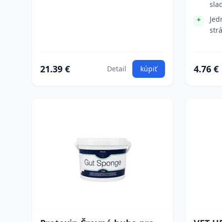
sla
Jed
str
21.39 €
4.76 €
Detail
kúpiť