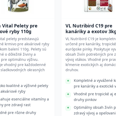
 Vital Pelety pre
VL Nutribird C19 pre
ové ryby 110g
kanáriky a exotov 3k
ital pelety predstavujú
VL Nutribird C19 je komplet
é krmivo pre akváriové ryby
určené pre kanáriky, tropické
ckom balení 110g. Pelety sú
európske pinky. Poskytuje vy
é o dôležité živiny a
obsah živín potrebných pre 
 pre optimálnu výživu.
vývoj vtákov. Vhodné pre pra
 je vhodný pre každodenné
kŕmenie exotických aj domác
 sladkovodných okrasných
druhov.
Kompletné a vyvážené k
oko kvalitné a výživné pelety
pre kanáriky a exotické 
 akváriové ryby
Vhodné pre tropické aj 
ahuje esenciálne vitamíny a
druhy pinkov
iny pre zdravý rast
Optimálny obsah živín p
dné pre rôzne druhy
zdravý vývoj a opeľovan