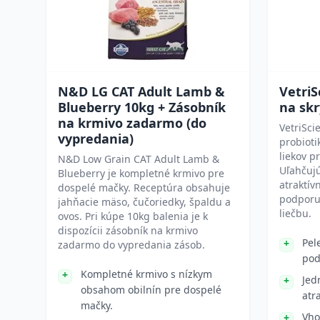
N&D LG CAT Adult Lamb &
VetriS
Blueberry 10kg + Zásobník
na skr
na krmivo zadarmo (do
VetriSci
vypredania)
probioti
liekov p
N&D Low Grain CAT Adult Lamb &
Uľahčujú
Blueberry je kompletné krmivo pre
atraktív
dospelé mačky. Receptúra obsahuje
podporu
jahňacie mäso, čučoriedky, špaldu a
liečbu.
ovos. Pri kúpe 10kg balenia je k
dispozícii zásobník na krmivo
Pel
zadarmo do vypredania zásob.
pod
Kompletné krmivo s nízkym
Jed
obsahom obilnín pre dospelé
atr
mačky.
Vho