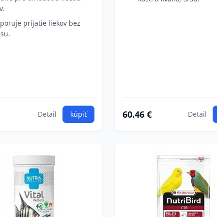
v.
poruje prijatie liekov bez
esu.
60.46 €
Detail
kúpiť
Detail