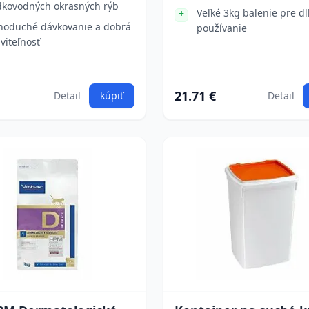
dkovodných okrasných rýb
Veľké 3kg balenie pre d
noduché dávkovanie a dobrá
používanie
áviteľnosť
21.71 €
Detail
kúpiť
Detail