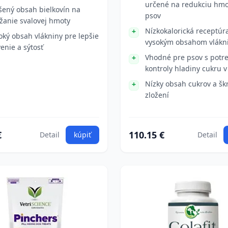
určené na redukciu hmo
šený obsah bielkovín na
psov
žanie svalovej hmoty
Nízkokalorická receptúr
oký obsah vlákniny pre lepšie
vysokým obsahom vlákn
venie a sýtosť
Vhodné pre psov s potr
kontroly hladiny cukru v 
Nízky obsah cukrov a šk
zložení
€
110.15 €
Detail
kúpiť
Detail