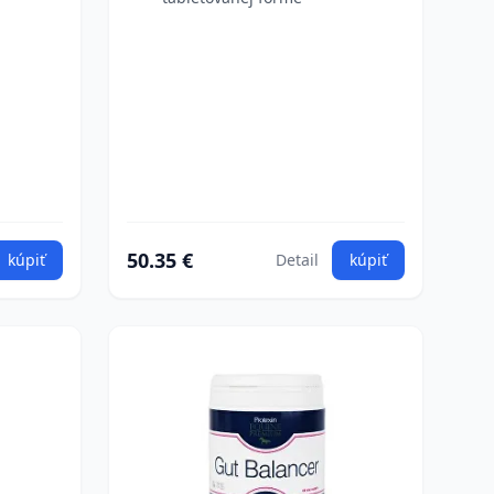
50.35 €
kúpiť
Detail
kúpiť