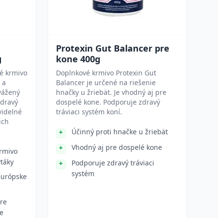
Protexin Gut Balancer pre
g
kone 400g
né krmivo
Doplnkové krmivo Protexin Gut
 a
Balancer je určené na riešenie
vážený
hnačky u žriebät. Je vhodný aj pre
zdravý
dospelé kone. Podporuje zdravý
videlné
tráviaci systém koní.
ich
Účinný proti hnačke u žriebät
Vhodný aj pre dospelé kone
rmivo
vtáky
Podporuje zdravý tráviaci
systém
európske
re
ie