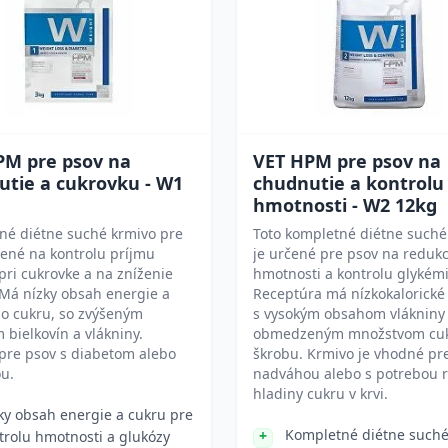
PM pre psov na
VET HPM pre psov na
utie a cukrovku - W1
chudnutie a kontrolu
hmotnosti - W2 12kg
né diétne suché krmivo pre
Toto kompletné diétne suché
ené na kontrolu príjmu
je určené pre psov na reduk
pri cukrovke a na zníženie
hmotnosti a kontrolu glykémi
 Má nízky obsah energie a
Receptúra má nízkokalorické
ho cukru, so zvýšeným
s vysokým obsahom vlákniny
bielkovín a vlákniny.
obmedzeným množstvom cuk
pre psov s diabetom alebo
škrobu. Krmivo je vhodné pr
u.
nadváhou alebo s potrebou r
hladiny cukru v krvi.
ky obsah energie a cukru pre
Kompletné diétne suché
trolu hmotnosti a glukózy