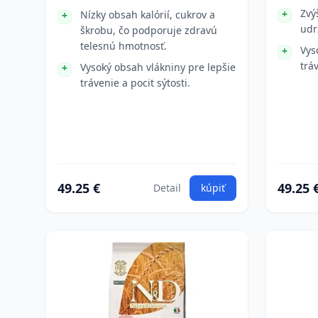
Zvý
Nízky obsah kalórií, cukrov a
udr
škrobu, čo podporuje zdravú
telesnú hmotnosť.
Vys
trá
Vysoký obsah vlákniny pre lepšie
trávenie a pocit sýtosti.
49.25 €
49.25 
Detail
kúpiť