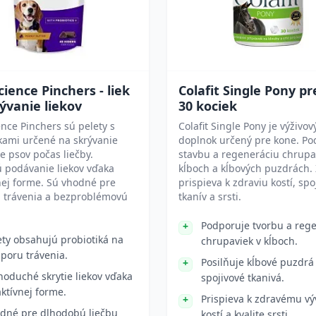
cience Pinchers - liek
Colafit Single Pony p
ývanie liekov
30 kociek
ence Pinchers sú pelety s
Colafit Single Pony je výživov
kami určené na skrývanie
doplnok určený pre kone. Po
re psov počas liečby.
stavbu a regeneráciu chrupa
 podávanie liekov vďaka
kĺboch a kĺbových puzdrách.
nej forme. Sú vhodné pre
prispieva k zdraviu kostí, spo
 trávenia a bezproblémovú
tkanív a srsti.
Podporuje tvorbu a reg
ety obsahujú probiotiká na
chrupaviek v kĺboch.
poru trávenia.
Posilňuje kĺbové puzdrá
noduché skrytie liekov vďaka
spojivové tkanivá.
aktívnej forme.
Prispieva k zdravému vý
dné pre dlhodobú liečbu
kostí a kvalite srsti.