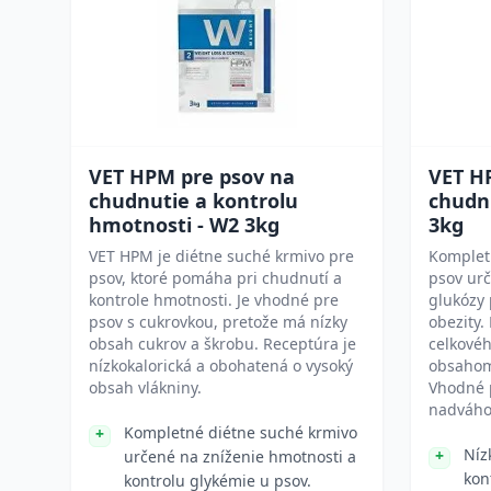
VET HPM pre psov na
VET H
chudnutie a kontrolu
chudn
hmotnosti - W2 3kg
3kg
VET HPM je diétne suché krmivo pre
Komplet
psov, ktoré pomáha pri chudnutí a
psov urč
kontrole hmotnosti. Je vhodné pre
glukózy 
psov s cukrovkou, pretože má nízky
obezity.
obsah cukrov a škrobu. Receptúra je
celkové
nízkokalorická a obohatená o vysoký
obsahom 
obsah vlákniny.
Vhodné 
nadváho
Kompletné diétne suché krmivo
Níz
určené na zníženie hmotnosti a
kon
kontrolu glykémie u psov.