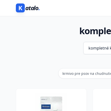
K
atalo
.
komple
krmivo pre psov na chudnuti