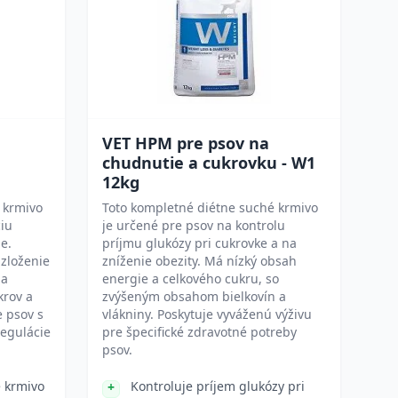
VET HPM pre psov na
chudnutie a cukrovku - W1
12kg
 krmivo
Toto kompletné diétne suché krmivo
ciu
je určené pre psov na kontrolu
e.
príjmu glukózy pri cukrovke a na
 zloženie
zníženie obezity. Má nízký obsah
 a
energie a celkového cukru, so
rov a
zvýšeným obsahom bielkovín a
e psov s
vlákniny. Poskytuje vyváženú výživu
egulácie
pre špecifické zdravotné potreby
psov.
 krmivo
Kontroluje príjem glukózy pri