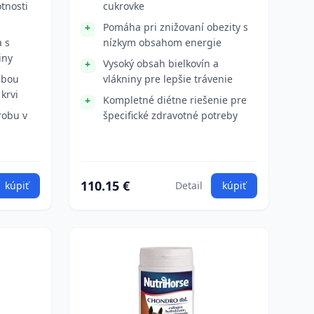
tnosti
cukrovke
Pomáha pri znižovaní obezity s
a s
nízkym obsahom energie
iny
Vysoký obsah bielkovín a
ebou
vlákniny pre lepšie trávenie
krvi
Kompletné diétne riešenie pre
robu v
špecifické zdravotné potreby
110.15 €
kúpiť
Detail
kúpiť