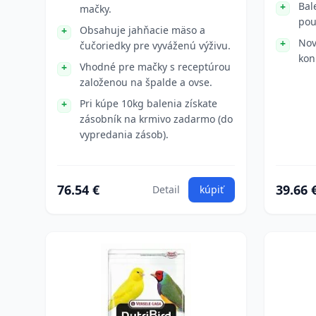
Bal
mačky.
pou
Obsahuje jahňacie mäso a
Nov
čučoriedky pre vyváženú výživu.
kon
Vhodné pre mačky s receptúrou
založenou na špalde a ovse.
Pri kúpe 10kg balenia získate
zásobník na krmivo zadarmo (do
vypredania zásob).
76.54 €
39.66 
Detail
kúpiť