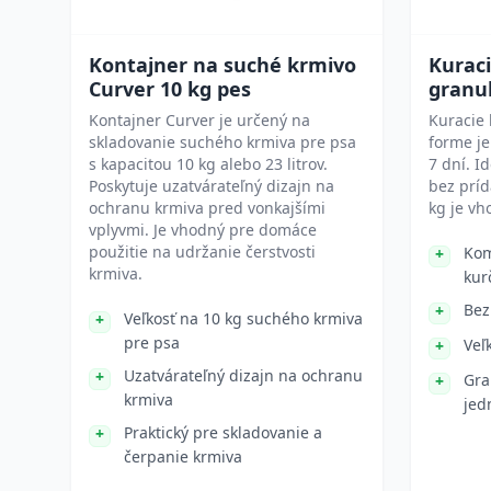
Kontajner na suché krmivo
Kurac
Curver 10 kg pes
granu
Kontajner Curver je určený na
Kuracie 
skladovanie suchého krmiva pre psa
forme je
s kapacitou 10 kg alebo 23 litrov.
7 dní. 
Poskytuje uzatvárateľný dizajn na
bez príd
ochranu krmiva pred vonkajšími
kg je vh
vplyvmi. Je vhodný pre domáce
použitie na udržanie čerstvosti
Kom
krmiva.
kur
Bez
Veľkosť na 10 kg suchého krmiva
pre psa
Veľ
Uzatvárateľný dizajn na ochranu
Gra
krmiva
jed
Praktický pre skladovanie a
čerpanie krmiva