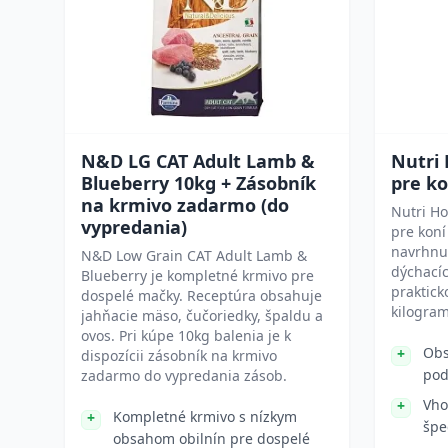
N&D LG CAT Adult Lamb &
Nutri
Blueberry 10kg + Zásobník
pre k
na krmivo zadarmo (do
Nutri Ho
vypredania)
pre koní
navrhnu
N&D Low Grain CAT Adult Lamb &
dýchacíc
Blueberry je kompletné krmivo pre
praktick
dospelé mačky. Receptúra obsahuje
kilogram
jahňacie mäso, čučoriedky, špaldu a
ovos. Pri kúpe 10kg balenia je k
Obs
dispozícii zásobník na krmivo
pod
zadarmo do vypredania zásob.
Vho
Kompletné krmivo s nízkym
špe
obsahom obilnín pre dospelé