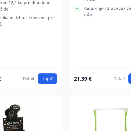
enie 12,5 kg pre dlhodobé
Podporuje zdravé zažíva
žitie.
kožu
inka na trhu s krmivami pre
í.
€
21.39 €
Detail
kúpiť
Detail