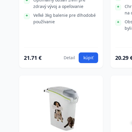
zdravý vývoj a opeľovanie
Chr
na 
Veľké 3kg balenie pre dlhodobé
používanie
Obs
byl
21.71 €
20.29 
Detail
kúpiť