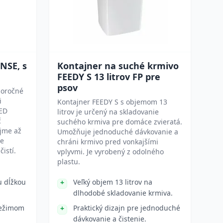
NSE, s
Kontajner na suché krmivo
FEEDY S 13 litrov FP pre
psov
loročné
i
Kontajner FEEDY S s objemom 13
ED
litrov je určený na skladovanie
č
suchého krmiva pre domáce zvieratá.
ojme až
Umožňuje jednoduché dávkovanie a
je
chráni krmivo pred vonkajšími
istí.
vplyvmi. Je vyrobený z odolného
plastu.
u dĺžkou
Veľký objem 13 litrov na
dlhodobé skladovanie krmiva.
režimom
Praktický dizajn pre jednoduché
dávkovanie a čistenie.