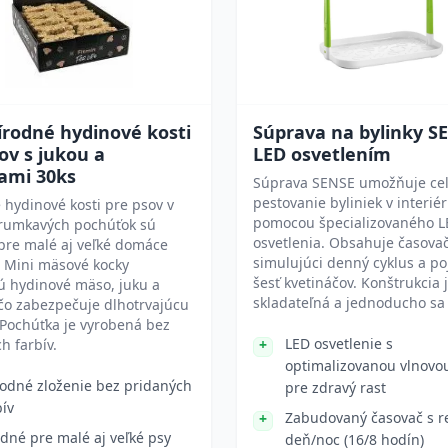
írodné hydinové kosti
Súprava na bylinky SE
ov s jukou a
LED osvetlením
ami 30ks
Súprava SENSE umožňuje ce
pestovanie byliniek v interiér
 hydinové kosti pre psov v
pomocou špecializovaného L
hrumkavých pochúťok sú
osvetlenia. Obsahuje časova
pre malé aj veľké domáce
simulujúci denný cyklus a p
. Mini mäsové kocky
šesť kvetináčov. Konštrukcia 
ú hydinové mäso, juku a
skladateľná a jednoducho sa č
 čo zabezpečuje dlhotrvajúcu
Pochúťka je vyrobená bez
LED osvetlenie s
h farbív.
optimalizovanou vlnovo
rodné zloženie bez pridaných
pre zdravý rast
bív
Zabudovaný časovač s 
dné pre malé aj veľké psy
deň/noc (16/8 hodín)