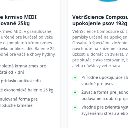
ie krmivo MIDI
VetriScience Compos
lované 25kg
upokojenie psov 192g
krmivo MIDI v granulovanej
VetriScience Composure sú ž
 určené pre kurčatá od veku
pamlsky určené na upokojeni
Ide o kompletnú kŕmnu zmes
Obsahujú špeciálne zloženie
avku antikokcidík. Balenie 25
navrhnuté na zníženie stres
odné pre väčšie chovy hydiny.
úzkosti u domácich zvierat.
pre situácie ako cestovanie, 
alebo návštevy veternára.
pletná kŕmna zmes pre
čatá od 7 dní
Prírodné upokojujúce zl
 prídavku antikokcidík
vhodné pre psov
ké ekonomické balenie 25 kg
Žuvacia forma pre jedn
podávanie a dobrú prija
nulovaná forma pre
noduché kŕmenie
Vhodné pre zvieratá vys
zvýšenému stresu alebo