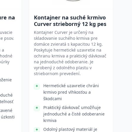
ure na
Kontajner na suché krmivo
Curver strieborný 12 kg pes
uvacie
Kontajner Curver je určený na
e psov.
skladovanie suchého krmiva pre
domáce zvieratá s kapacitou 12 kg.
u a
Poskytuje hermetické uzavretie na
 Vhodné
ochranu krmiva a praktický dávkovač
búrky
na jednoduché odoberanie. Je
vyrobený z odolného plastu v
striebornom prevedení.
oženie
Hermetické uzavretie chráni
krmivo pred vlhkosťou a
oduché
škodcami
teľnosť
Praktický dávkovač umožňuje
tavené
jednoduché a čisté odoberanie
 úzkosti
krmiva
Odolný plastový materiál je