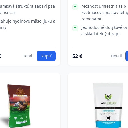
umkavá štruktúra zabaví psa
Možnosť umiestniť až 6
dlhší čas
kvetináčov s nastaviteľn
ramenami
ahuje hydinové mäso, juku a
inky
Jednoduché dotykové ov
a skladateľný dizajn
€
52 €
Detail
kúpiť
Detail