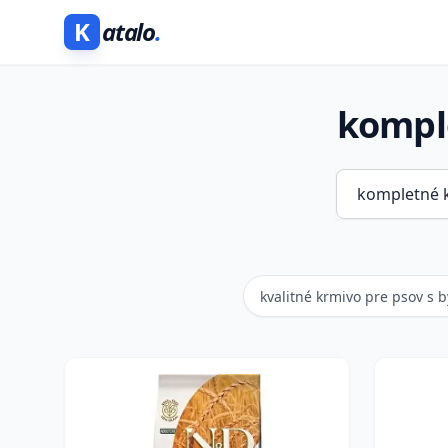
K
atalo
.
komple
kvalitné krmivo pre psov s 