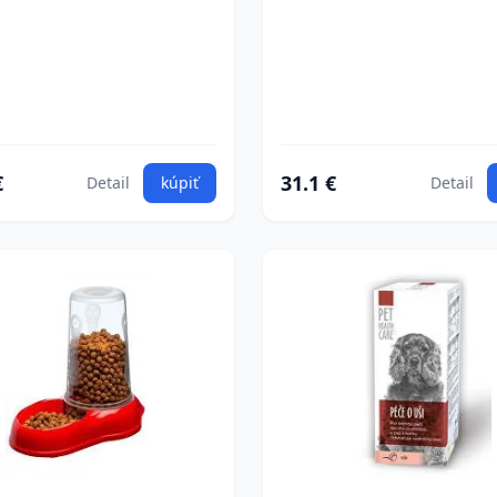
€
31.1 €
Detail
kúpiť
Detail