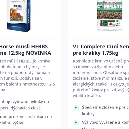
 Horse müsli HERBS
VL Complete Cuni Sen
one 12,5kg NOVINKA
pre králiky 1,75kg
rse müsli HERBS je krmivo
Kompletné krmivo určené pre
 obohatené o bylinky. Je
s citlivým zažívaním alebo
té na podporu dýchania a
intoleranciami. Obsahuje šp
h funkcií. Dodáva sa v
zloženie, ktoré minimalizuje 
om balení s hmotnosťou 12,5
alergických reakcií. Poskytuje
ov.
potrebné živiny pre zdravý vý
vitalitu králika.
ahuje vybrané bylinky na
Špeciálne zloženie pre ci
poru dýchacích ciest.
králiky
dné pre koní s nárokom na
Výživovo vyvážené a ko
ciálnu výživu.
strava