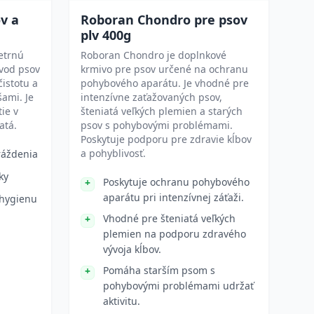
ov a
Roboran Chondro pre psov
plv 400g
etrnú
Roboran Chondro je doplnkové
ovod psov
krmivo pre psov určené na ochranu
istotu a
pohybového aparátu. Je vhodné pre
ami. Je
intenzívne zaťažovaných psov,
ie v
šteniatá veľkých plemien a starých
atá.
psov s pohybovými problémami.
Poskytuje podporu pre zdravie kĺbov
a pohyblivosť.
ráždenia
ky
Poskytuje ochranu pohybového
aparátu pri intenzívnej záťaži.
 hygienu
Vhodné pre šteniatá veľkých
plemien na podporu zdravého
vývoja kĺbov.
Pomáha starším psom s
pohybovými problémami udržať
aktivitu.