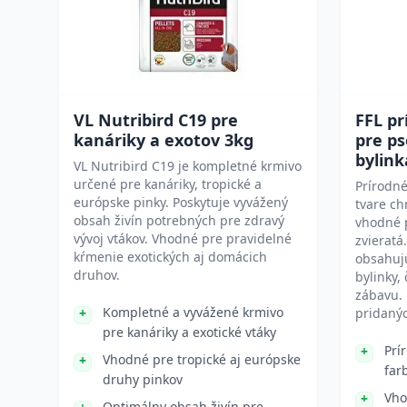
VL Nutribird C19 pre
FFL pr
kanáriky a exotov 3kg
pre ps
bylink
VL Nutribird C19 je kompletné krmivo
určené pre kanáriky, tropické a
Prírodné
európske pinky. Poskytuje vyvážený
tvare c
obsah živín potrebných pre zdravý
vhodné 
vývoj vtákov. Vhodné pre pravidelné
zvieratá
kŕmenie exotických aj domácich
obsahuj
druhov.
bylinky,
zábavu. 
Kompletné a vyvážené krmivo
pridanýc
pre kanáriky a exotické vtáky
Prí
Vhodné pre tropické aj európske
far
druhy pinkov
Vho
Optimálny obsah živín pre