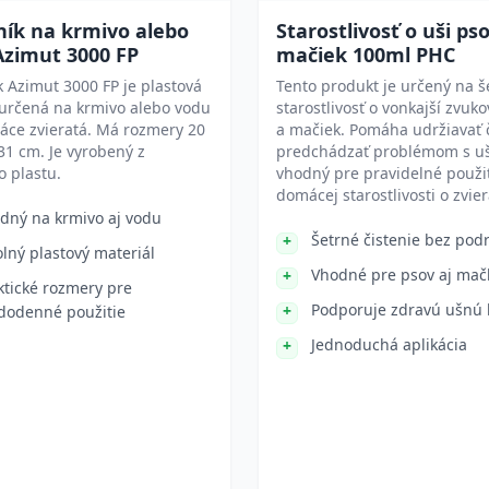
ník na krmivo alebo
Starostlivosť o uši ps
Azimut 3000 FP
mačiek 100ml PHC
 Azimut 3000 FP je plastová
Tento produkt je určený na š
určená na krmivo alebo vodu
starostlivosť o vonkajší zvuk
áce zvieratá. Má rozmery 20
a mačiek. Pomáha udržiavať č
 31 cm. Je vyrobený z
predchádzať problémom s uš
 plastu.
vhodný pre pravidelné použit
domácej starostlivosti o zvier
dný na krmivo aj vodu
Šetrné čistenie bez pod
lný plastový materiál
Vhodné pre psov aj mač
ktické rozmery pre
Podporuje zdravú ušnú
dodenné použitie
Jednoduchá aplikácia