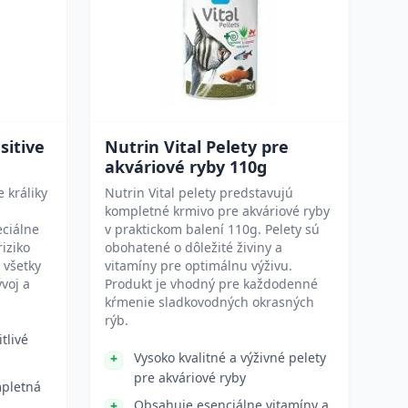
sitive
Nutrin Vital Pelety pre
akváriové ryby 110g
 králiky
Nutrin Vital pelety predstavujú
kompletné krmivo pre akváriové ryby
eciálne
v praktickom balení 110g. Pelety sú
riziko
obohatené o dôležité živiny a
 všetky
vitamíny pre optimálnu výživu.
voj a
Produkt je vhodný pre každodenné
kŕmenie sladkovodných okrasných
rýb.
tlivé
Vysoko kvalitné a výživné pelety
pre akváriové ryby
mpletná
Obsahuje esenciálne vitamíny a