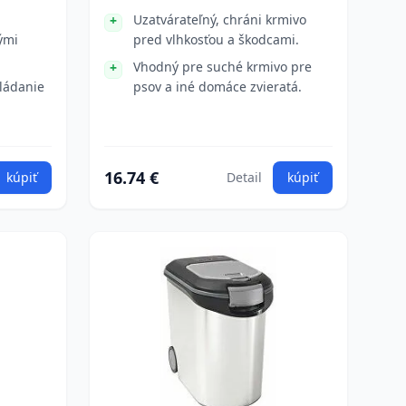
Uzatvárateľný, chráni krmivo
ými
pred vlhkosťou a škodcami.
Vhodný pre suché krmivo pre
ládanie
psov a iné domáce zvieratá.
16.74 €
kúpiť
Detail
kúpiť