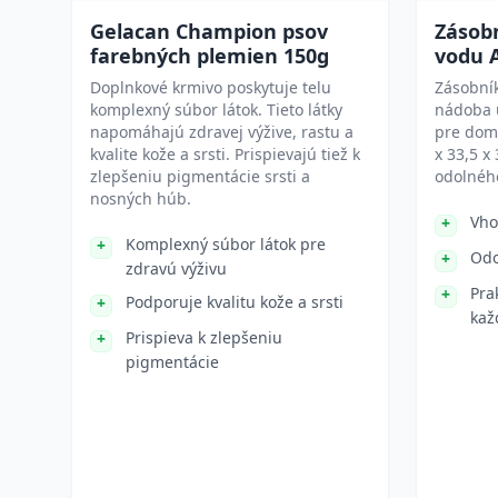
Gelacan Champion psov
Zásob
farebných plemien 150g
vodu 
Doplnkové krmivo poskytuje telu
Zásobník
komplexný súbor látok. Tieto látky
nádoba 
napomáhajú zdravej výžive, rastu a
pre dom
kvalite kože a srsti. Prispievajú tiež k
x 33,5 x
zlepšeniu pigmentácie srsti a
odolného
nosných húb.
Vho
Komplexný súbor látok pre
Odo
zdravú výživu
Pra
Podporuje kvalitu kože a srsti
kaž
Prispieva k zlepšeniu
pigmentácie