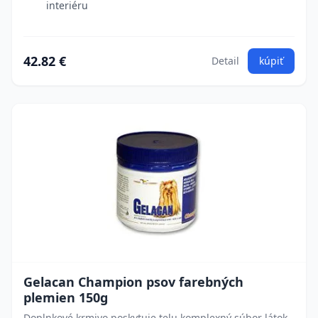
interiéru
42.82 €
Detail
kúpiť
Gelacan Champion psov farebných
plemien 150g
Doplnkové krmivo poskytuje telu komplexný súbor látok.