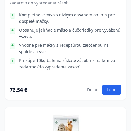
zadarmo do vypredania zásob.
Kompletné krmivo s nízkym obsahom obilnín pre
dospelé mačky.
Obsahuje jahňacie mäso a čučoriedky pre vyváženú
výživu.
Vhodné pre mačky s receptúrou založenou na
špalde a ovse.
Pri kúpe 10kg balenia získate zásobník na krmivo
zadarmo (do vypredania zásob).
76.54 €
Detail
kúpiť