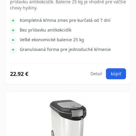
prídavku antikokcidík. Balenie 25 kg je vhodné pre väčšie
chovy hydiny.
Kompletná kŕmna zmes pre kurčatá od 7 dní
Bez prídavku antikokcidík
Veľké ekonomické balenie 25 kg
Granulovaná forma pre jednoduché kŕmenie
22.92 €
Detail
kúpiť