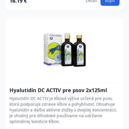
16.19 €
Detail
kúpiť
Hyalutidín DC ACTIV pre psov 2x125ml
Hyalutidín DC ACTIV je kĺbová výživa určená pre psov,
ktorá podporuje zdravie kĺbov a pohyblivosť. Obsahuje
hyalutidín a ďalšie aktívne zložky v dvojitej koncentrácii.
Je vhodný pre dlhodobé používanie na udržanie
optimálnej kondície kĺbov.