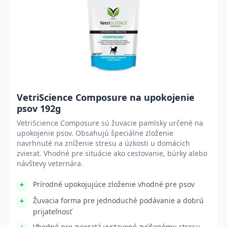
VetriScience Composure na upokojenie
psov 192g
VetriScience Composure sú žuvacie pamlsky určené na
upokojenie psov. Obsahujú špeciálne zloženie
navrhnuté na zníženie stresu a úzkosti u domácich
zvierat. Vhodné pre situácie ako cestovanie, búrky alebo
návštevy veternára.
Prírodné upokojujúce zloženie vhodné pre psov
Žuvacia forma pre jednoduché podávanie a dobrú
prijateľnosť
Vhodné pre zvieratá vystavené zvýšenému stresu