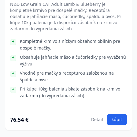
N&D Low Grain CAT Adult Lamb & Blueberry je
kompletné krmivo pre dospelé mačky. Receptúra
obsahuje jahňacie mäso, čučoriedky, špaldu a ovos. Pri
kúpe 10kg balenia je k dispozícii zásobník na krmivo
zadarmo do vypredania zásob.
Kompletné krmivo s nízkym obsahom obilnín pre
dospelé mačky.
Obsahuje jahňacie mäso a čučoriedky pre vyváženú
výživu.
Vhodné pre mačky s receptúrou založenou na
špalde a ovse.
Pri kúpe 10kg balenia získate zásobník na krmivo
zadarmo (do vypredania zásob).
76.54 €
Detail
kúpiť