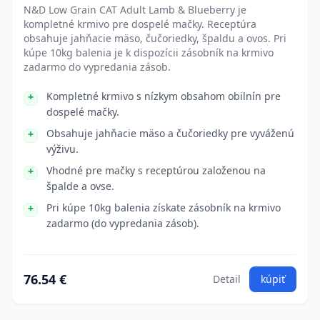
N&D Low Grain CAT Adult Lamb & Blueberry je
kompletné krmivo pre dospelé mačky. Receptúra
obsahuje jahňacie mäso, čučoriedky, špaldu a ovos. Pri
kúpe 10kg balenia je k dispozícii zásobník na krmivo
zadarmo do vypredania zásob.
Kompletné krmivo s nízkym obsahom obilnín pre
dospelé mačky.
Obsahuje jahňacie mäso a čučoriedky pre vyváženú
výživu.
Vhodné pre mačky s receptúrou založenou na
špalde a ovse.
Pri kúpe 10kg balenia získate zásobník na krmivo
zadarmo (do vypredania zásob).
76.54 €
Detail
kúpiť