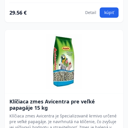
29.56 €
Detail
kúpiť
Klíčiaca zmes Avicentra pre veľké
papagáje 15 kg
Klíčiaca zmes Avicentra je špecializované krmivo určené
pre veľké papagáje. Je navrhnutá na klíčenie, čo zvyšuje
jej výživovú hodnotu a straviteľnosť. Zmes je balená v