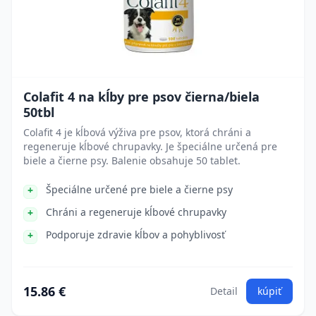
Colafit 4 na kĺby pre psov čierna/biela
50tbl
Colafit 4 je kĺbová výživa pre psov, ktorá chráni a
regeneruje kĺbové chrupavky. Je špeciálne určená pre
biele a čierne psy. Balenie obsahuje 50 tablet.
Špeciálne určené pre biele a čierne psy
Chráni a regeneruje kĺbové chrupavky
Podporuje zdravie kĺbov a pohyblivosť
15.86 €
Detail
kúpiť