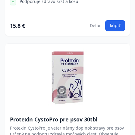
Podporuje zdravú srsť a kožu
15.8 €
Detail
kúpiť
Protexin CystoPro pre psov 30tbl
Protexin CystoPro je veterinárny doplnok stravy pre psov
určený na podporu zdravia močových ciest. Obsahuje