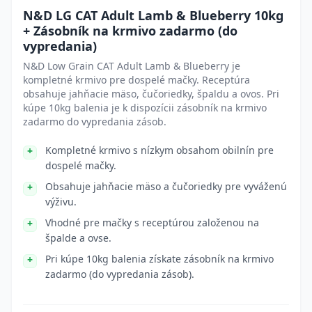
N&D LG CAT Adult Lamb & Blueberry 10kg
+ Zásobník na krmivo zadarmo (do
vypredania)
N&D Low Grain CAT Adult Lamb & Blueberry je
kompletné krmivo pre dospelé mačky. Receptúra
obsahuje jahňacie mäso, čučoriedky, špaldu a ovos. Pri
kúpe 10kg balenia je k dispozícii zásobník na krmivo
zadarmo do vypredania zásob.
Kompletné krmivo s nízkym obsahom obilnín pre
dospelé mačky.
Obsahuje jahňacie mäso a čučoriedky pre vyváženú
výživu.
Vhodné pre mačky s receptúrou založenou na
špalde a ovse.
Pri kúpe 10kg balenia získate zásobník na krmivo
zadarmo (do vypredania zásob).