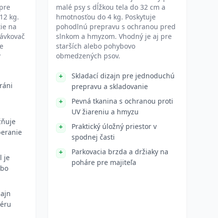
pre
malé psy s dĺžkou tela do 32 cm a
12 kg.
hmotnosťou do 4 kg. Poskytuje
ie na
pohodlnú prepravu s ochranou pred
dávkovač
slnkom a hmyzom. Vhodný je aj pre
e
starších alebo pohybovo
v
obmedzených psov.
Skladací dizajn pre jednoduchú
ráni
prepravu a skladovanie
Pevná tkanina s ochranou proti
UV žiareniu a hmyzu
žňuje
Praktický úložný priestor v
beranie
spodnej časti
Parkovacia brzda a držiaky na
 je
poháre pre majiteľa
obo
zajn
iéru