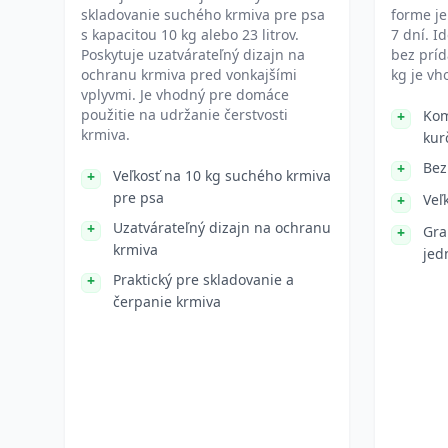
skladovanie suchého krmiva pre psa
forme je
s kapacitou 10 kg alebo 23 litrov.
7 dní. 
Poskytuje uzatvárateľný dizajn na
bez príd
ochranu krmiva pred vonkajšími
kg je vh
vplyvmi. Je vhodný pre domáce
použitie na udržanie čerstvosti
Kom
krmiva.
kur
Bez
Veľkosť na 10 kg suchého krmiva
pre psa
Veľ
Uzatvárateľný dizajn na ochranu
Gra
krmiva
jed
Praktický pre skladovanie a
čerpanie krmiva