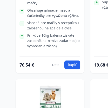
Sup
mačky.
výž
Obsahuje jahňacie mäso a
čučoriedky pre vyváženú výživu.
Vhodné pre mačky s receptúrou
založenou na špalde a ovse.
Pri kúpe 10kg balenia získate
zásobník na krmivo zadarmo (do
vypredania zásob).
76.54 €
19.68 
Detail
kúpiť