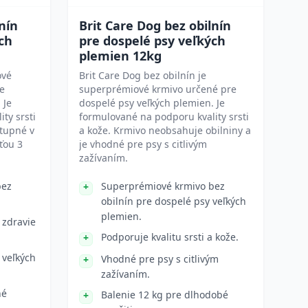
nín
Brit Care Dog bez obilnín
ch
pre dospelé psy veľkých
plemien 12kg
ové
Brit Care Dog bez obilnín je
re
superprémiové krmivo určené pre
 Je
dospelé psy veľkých plemien. Je
ty srsti
formulované na podporu kvality srsti
stupné v
a kože. Krmivo neobsahuje obilniny a
ťou 3
je vhodné pre psy s citlivým
zažívaním.
bez
Superprémiové krmivo bez
obilnín pre dospelé psy veľkých
plemien.
 zdravie
Podporuje kvalitu srsti a kože.
 veľkých
Vhodné pre psy s citlivým
zažívaním.
né
Balenie 12 kg pre dlhodobé