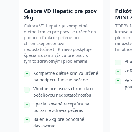
Calibra VD Hepatic pre psov
Piškó
2kg
MINI 
Calibra VD Hepatic je kompletné
TOBBY M
diétne krmivo pre psov. Je určené na
krmivo 
podporu funkcie pečene pri
plemien
chronickej pečeňovej
množstvo
nedostatočnosti. Krmivo poskytuje
hmotnos
špecializovanú výživu pre psov s
týmito zdravotnými problémami.
Vho
Zní
Kompletné diétne krmivo určené
na podporu funkcie pečene.
Veľ
pou
Vhodné pre psov s chronickou
pečeňovou nedostatočnosťou.
Špecializovaná receptúra na
udržanie zdravia pečene.
Balenie 2kg pre pohodlné
dávkovanie.