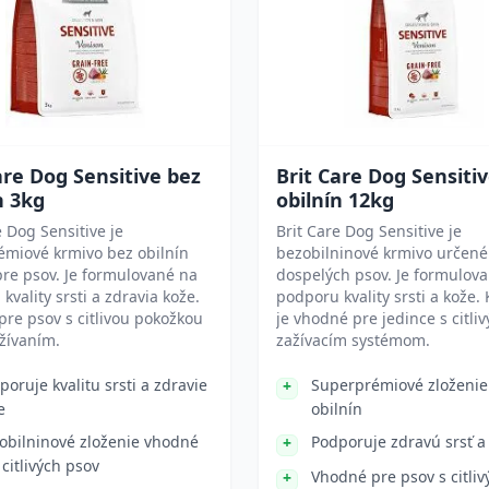
are Dog Sensitive bez
Brit Care Dog Sensiti
n 3kg
obilnín 12kg
e Dog Sensitive je
Brit Care Dog Sensitive je
émiové krmivo bez obilnín
bezobilninové krmivo určené
re psov. Je formulované na
dospelých psov. Je formulov
kvality srsti a zdravia kože.
podporu kvality srsti a kože.
re psov s citlivou pokožkou
je vhodné pre jedince s citli
žívaním.
zažívacím systémom.
poruje kvalitu srsti a zdravie
Superprémiové zloženie
e
obilnín
obilninové zloženie vhodné
Podporuje zdravú srsť a
 citlivých psov
Vhodné pre psov s citli