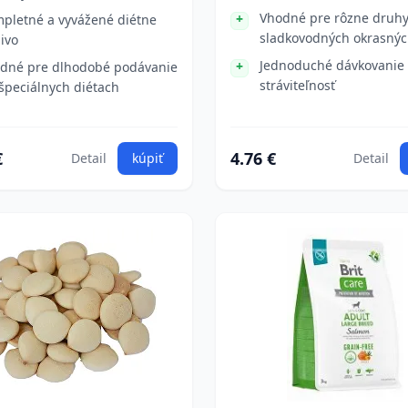
Vhodné pre rôzne druh
pletné a vyvážené diétne
sladkovodných okrasnýc
ivo
Jednoduché dávkovanie
dné pre dlhodobé podávanie
stráviteľnosť
 špeciálnych diétach
€
4.76 €
Detail
kúpiť
Detail