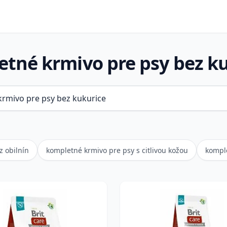
tné krmivo pre psy bez k
z obilnín
kompletné krmivo pre psy s citlivou kožou
komple