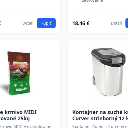
dávkovanie
€
18.46 €
Detail
kúpiť
Detail
ie krmivo MIDI
Kontajner na suché 
lované 25kg
Curver strieborný 12 
krmivo MIDI v granulovanej
Kontajner Curver je určený 