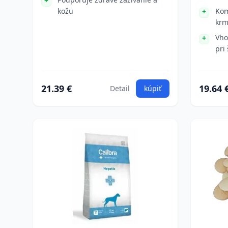
kožu
Kom
krm
Vho
pri
21.39 €
19.64 
Detail
kúpiť