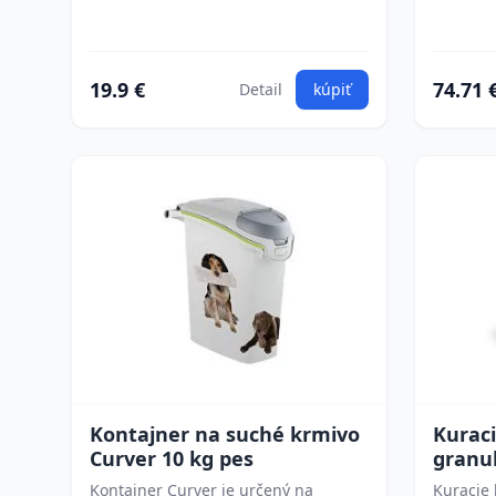
19.9 €
74.71 
Detail
kúpiť
Kontajner na suché krmivo
Kurac
Curver 10 kg pes
granu
Kontajner Curver je určený na
Kuracie 