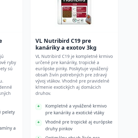
e
VL Nutribird C19 pre
kanáriky a exotov 3kg
jú
VL Nutribird C19 je kompletné krmivo
ové ryby
určené pre kanáriky, tropické a
lety sú
európske pinky. Poskytuje vyvážený
obsah živín potrebných pre zdravý
u.
vývoj vtákov. Vhodné pre pravidelné
odenné
kŕmenie exotických aj domácich
sných
druhov.
Kompletné a vyvážené krmivo
é pelety
pre kanáriky a exotické vtáky
Vhodné pre tropické aj európske
tamíny a
druhy pinkov
Optimálny obsah živín pre