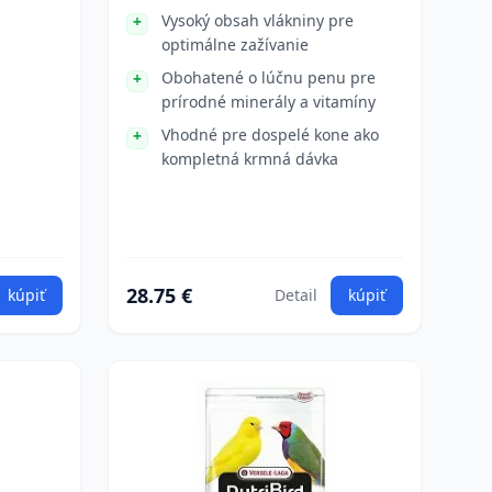
Vysoký obsah vlákniny pre
optimálne zažívanie
Obohatené o lúčnu penu pre
prírodné minerály a vitamíny
Vhodné pre dospelé kone ako
kompletná krmná dávka
28.75 €
kúpiť
Detail
kúpiť