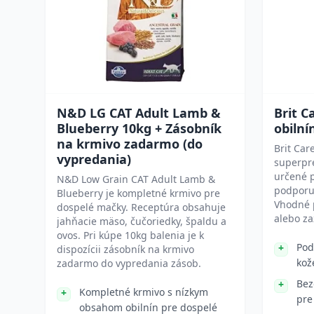
N&D LG CAT Adult Lamb &
Brit C
Blueberry 10kg + Zásobník
obilní
na krmivo zadarmo (do
Brit Car
vypredania)
superpr
určené p
N&D Low Grain CAT Adult Lamb &
podporu 
Blueberry je kompletné krmivo pre
Vhodné p
dospelé mačky. Receptúra obsahuje
alebo za
jahňacie mäso, čučoriedky, špaldu a
ovos. Pri kúpe 10kg balenia je k
Pod
dispozícii zásobník na krmivo
kož
zadarmo do vypredania zásob.
Bez
Kompletné krmivo s nízkym
pre
obsahom obilnín pre dospelé