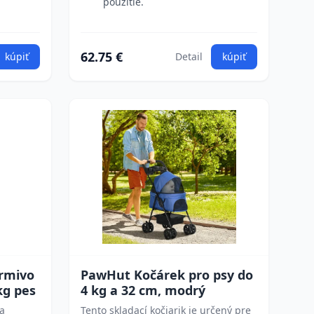
použitie.
62.75 €
kúpiť
Detail
kúpiť
krmivo
PawHut Kočárek pro psy do
kg pes
4 kg a 32 cm, modrý
na
Tento skladací kočiarik je určený pre