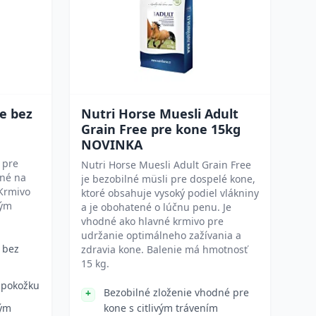
ve bez
Nutri Horse Muesli Adult
Grain Free pre kone 15kg
NOVINKA
 pre
Nutri Horse Muesli Adult Grain Free
ané na
je bezobilné müsli pre dospelé kone,
 Krmivo
ktoré obsahuje vysoký podiel vlákniny
vým
a je obohatené o lúčnu penu. Je
vhodné ako hlavné krmivo pre
udržanie optimálneho zažívania a
 bez
zdravia kone. Balenie má hmotnosť
15 kg.
 pokožku
Bezobilné zloženie vhodné pre
vým
kone s citlivým trávením