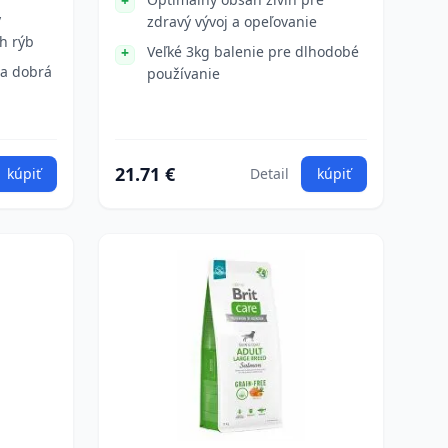
y
zdravý vývoj a opeľovanie
h rýb
Veľké 3kg balenie pre dlhodobé
 a dobrá
používanie
21.71 €
kúpiť
Detail
kúpiť