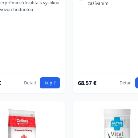
erprémiová kvalita s vysokou
zažívaním
ivovou hodnotou
€
68.57 €
Detail
kúpiť
Detail