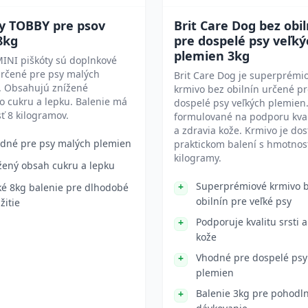
ty TOBBY pre psov
Brit Care Dog bez obil
8kg
pre dospelé psy veľký
plemien 3kg
INI piškóty sú doplnkové
určené pre psy malých
Brit Care Dog je superprémi
. Obsahujú znížené
krmivo bez obilnín určené p
 cukru a lepku. Balenie má
dospelé psy veľkých plemien.
ť 8 kilogramov.
formulované na podporu kvali
a zdravia kože. Krmivo je do
dné pre psy malých plemien
praktickom balení s hmotnos
kilogramy.
žený obsah cukru a lepku
Superprémiové krmivo 
ké 8kg balenie pre dlhodobé
obilnín pre veľké psy
žitie
Podporuje kvalitu srsti a
kože
Vhodné pre dospelé psy
plemien
Balenie 3kg pre pohodl