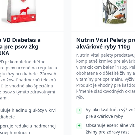
a VD Diabetes a
Nutrin Vital Pelety pr
a pre psov 2kg
akváriové ryby 110g
NKA
Nutrin Vital pelety predstavu
kompletné krmivo pre akvári
VD je kompletné diétne
v praktickom balení 110g. Pe
re psov určené na reguláciu
obohatené o dôležité živiny a
glukózy pri diabete. Zároveň
vitamíny pre optimálnu výživ
znižovať nadmernú telesnú
Produkt je vhodný pre každ
. Je vhodné ako špeciálna
kŕmenie sladkovodných okra
e psov s týmito zdravotnými
rýb.
ami.
Vysoko kvalitné a výživn
uluje hladinu glukózy v krvi
pre akváriové ryby
 diabete
Obsahuje esenciálne vi
poruje redukciu nadmernej
živiny pre zdravý rast
esnej hmotnosti