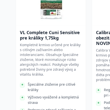
VL Complete Cuni Sensitive
Calibr
pre králiky 1,75kg
obezit
NOVI
Kompletné krmivo určené pre králiky
s citlivým zažívaním alebo
Calibra 
intoleranciami. Obsahuje špeciálne
krmivo p
zloženie, ktoré minimalizuje riziko
zdrojov 
alergických reakcií. Poskytuje všetky
pomáha 
potrebné živiny pre zdravý vývoj a
hmotnosť
vitalitu králika.
diéta pr
problém
Špeciálne zloženie pre citlivé
králiky
Reg
pri
Výživovo vyvážené a kompletná
strava
Pod
tel
Podporuje zdravé zažívanie a