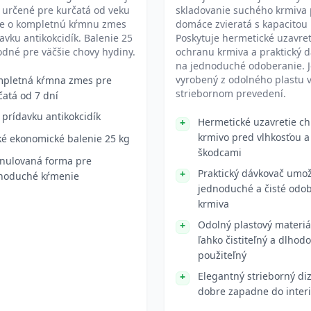
 určené pre kurčatá od veku
skladovanie suchého krmiva 
Ide o kompletnú kŕmnu zmes
domáce zvieratá s kapacitou 
avku antikokcidík. Balenie 25
Poskytuje hermetické uzavret
odné pre väčšie chovy hydiny.
ochranu krmiva a praktický 
na jednoduché odoberanie. J
vyrobený z odolného plastu 
pletná kŕmna zmes pre
striebornom prevedení.
čatá od 7 dní
 prídavku antikokcidík
Hermetické uzavretie ch
krmivo pred vlhkosťou a
ké ekonomické balenie 25 kg
škodcami
nulovaná forma pre
Praktický dávkovač umo
noduché kŕmenie
jednoduché a čisté odo
krmiva
Odolný plastový materiál
ľahko čistiteľný a dlhod
použiteľný
Elegantný strieborný di
dobre zapadne do inter