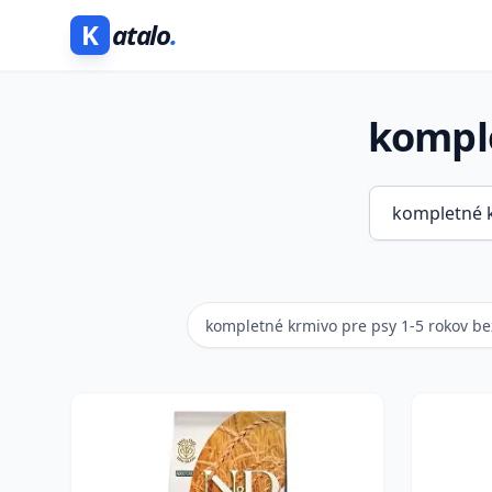
K
atalo
.
komple
kompletné krmivo pre psy 1-5 rokov be