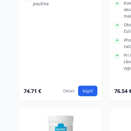
Kom
použitie
obs
mač
Obs
čuč
Vho
zal
Pri
zás
vyp
74.71 €
76.54 
Detail
kúpiť