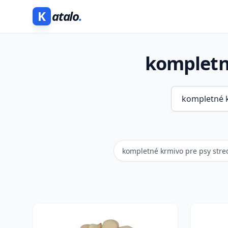
K
atalo
.
kompletn
kompletné krmivo pre psy stre