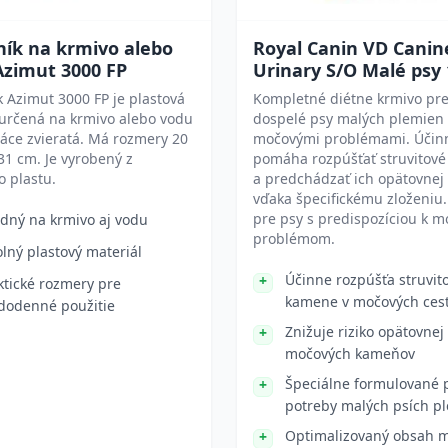
ník na krmivo alebo
Royal Canin VD Canin
Azimut 3000 FP
Urinary S/O Malé psy 
 Azimut 3000 FP je plastová
Kompletné diétne krmivo pr
určená na krmivo alebo vodu
dospelé psy malých plemien 
áce zvieratá. Má rozmery 20
močovými problémami. Účin
 31 cm. Je vyrobený z
pomáha rozpúšťať struvitov
 plastu.
a predchádzať ich opätovnej
vďaka špecifickému zloženiu
pre psy s predispozíciou k 
dný na krmivo aj vodu
problémom.
lný plastový materiál
Účinne rozpúšťa struvit
ktické rozmery pre
kamene v močových ces
dodenné použitie
Znižuje riziko opätovnej
močových kameňov
Špeciálne formulované 
potreby malých psích p
Optimalizovaný obsah m