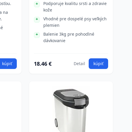
osťou.
Podporuje kvalitu srsti a zdravie
kože
a na
.
Vhodné pre dospelé psy veľkých
plemien
né
Balenie 3kg pre pohodlné
dávkovanie
18.46 €
kúpiť
Detail
kúpiť