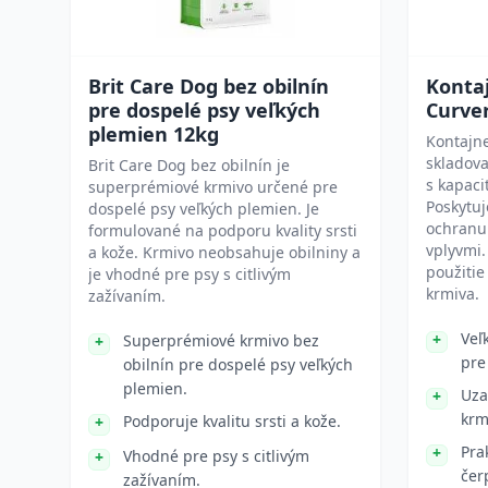
Brit Care Dog bez obilnín
Konta
pre dospelé psy veľkých
Curver
plemien 12kg
Kontajne
skladov
Brit Care Dog bez obilnín je
s kapaci
superprémiové krmivo určené pre
Poskytuj
dospelé psy veľkých plemien. Je
ochranu
formulované na podporu kvality srsti
vplyvmi
a kože. Krmivo neobsahuje obilniny a
použitie
je vhodné pre psy s citlivým
krmiva.
zažívaním.
Veľ
Superprémiové krmivo bez
pre
obilnín pre dospelé psy veľkých
plemien.
Uza
krm
Podporuje kvalitu srsti a kože.
Pra
Vhodné pre psy s citlivým
čer
zažívaním.