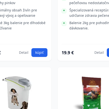
hy pinkov
pečeňovou nedostatočn
imálny obsah živín pre
Špecializovaná receptúr
avý vývoj a opeľovanie
udržanie zdravia pečene
ké 3kg balenie pre dlhodobé
Balenie 2kg pre pohodl
žívanie
dávkovanie.
€
19.9 €
Detail
kúpiť
Detail