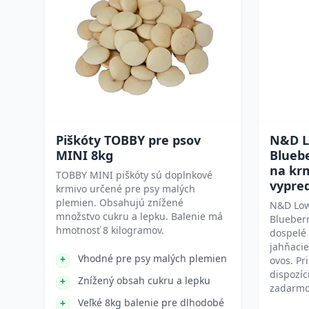
Piškóty TOBBY pre psov
N&D L
MINI 8kg
Bluebe
na kr
TOBBY MINI piškóty sú doplnkové
vypre
krmivo určené pre psy malých
plemien. Obsahujú znížené
N&D Low
množstvo cukru a lepku. Balenie má
Blueberr
hmotnosť 8 kilogramov.
dospelé
jahňacie
Vhodné pre psy malých plemien
ovos. Pr
dispozíc
Znížený obsah cukru a lepku
zadarmo
Veľké 8kg balenie pre dlhodobé