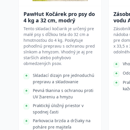
PawHut Kočárek pro psy do
Zásob
4 kg a 32 cm, modrý
vodu 
Tento skladací kočiarik je určený pre
Zásobník
malé psy s dĺžkou tela do 32 cm a
nádoba 
hmotnosťou do 4 kg. Poskytuje
pre dom
pohodlnú prepravu s ochranou pred
x 33,5 x
slnkom a hmyzom. Vhodný je aj pre
odolného
starších alebo pohybovo
obmedzených psov.
Vho
Odo
Skladací dizajn pre jednoduchú
prepravu a skladovanie
Pra
kaž
Pevná tkanina s ochranou proti
UV žiareniu a hmyzu
Praktický úložný priestor v
spodnej časti
Parkovacia brzda a držiaky na
poháre pre majiteľa