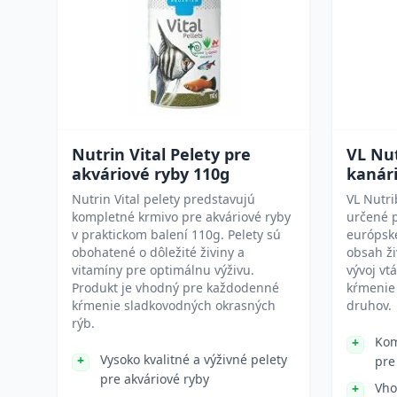
Nutrin Vital Pelety pre
VL Nut
akváriové ryby 110g
kanári
Nutrin Vital pelety predstavujú
VL Nutri
kompletné krmivo pre akváriové ryby
určené p
v praktickom balení 110g. Pelety sú
európske
obohatené o dôležité živiny a
obsah ži
vitamíny pre optimálnu výživu.
vývoj vt
Produkt je vhodný pre každodenné
kŕmenie 
kŕmenie sladkovodných okrasných
druhov.
rýb.
Kom
Vysoko kvalitné a výživné pelety
pre
pre akváriové ryby
Vho