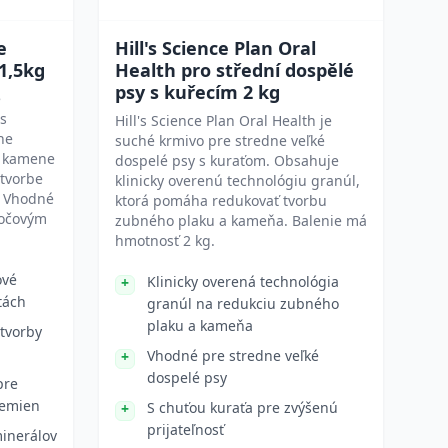
e
Hill's Science Plan Oral
1,5kg
Health pro střední dospělé
psy s kuřecím 2 kg
e
s
Hill's Science Plan Oral Health je
ne
suché krmivo pre stredne veľké
é kamene
dospelé psy s kuraťom. Obsahuje
 tvorbe
klinicky overenú technológiu granúl,
. Vhodné
ktorá pomáha redukovať tvorbu
močovým
zubného plaku a kameňa. Balenie má
hmotnosť 2 kg.
ové
Klinicky overená technológia
tách
granúl na redukciu zubného
plaku a kameňa
 tvorby
Vhodné pre stredne veľké
dospelé psy
pre
lemien
S chuťou kuraťa pre zvýšenú
prijateľnosť
inerálov