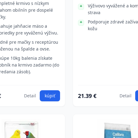
pletné krmivo s nízkym
Výživovo vyvážené a ko
ahom obilnín pre dospelé
strava
ky.
Podporuje zdravé zažíva
ahuje jahňacie mäso a
kožu
oriedky pre vyváženú výživu.
dné pre mačky s receptúrou
oženou na špalde a ovse.
 kúpe 10kg balenia získate
obník na krmivo zadarmo (do
redania zásob).
€
21.39 €
Detail
kúpiť
Detail