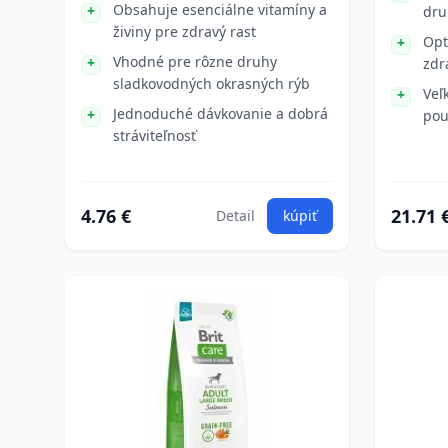
Obsahuje esenciálne vitamíny a
dru
živiny pre zdravý rast
Opt
Vhodné pre rôzne druhy
zdr
sladkovodných okrasných rýb
Veľ
Jednoduché dávkovanie a dobrá
pou
stráviteľnosť
4.76 €
21.71 
Detail
kúpiť