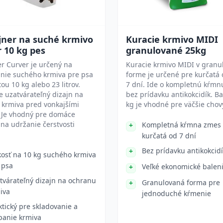
jner na suché krmivo
Kuracie krmivo MIDI
 10 kg pes
granulované 25kg
r Curver je určený na
Kuracie krmivo MIDI v granu
anie suchého krmiva pre psa
forme je určené pre kurčatá
tou 10 kg alebo 23 litrov.
7 dní. Ide o kompletnú kŕm
e uzatvárateľný dizajn na
bez prídavku antikokcidík. Ba
 krmiva pred vonkajšími
kg je vhodné pre väčšie chov
. Je vhodný pre domáce
 na udržanie čerstvosti
Kompletná kŕmna zmes 
kurčatá od 7 dní
Bez prídavku antikokcid
kosť na 10 kg suchého krmiva
 psa
Veľké ekonomické baleni
tvárateľný dizajn na ochranu
Granulovaná forma pre
iva
jednoduché kŕmenie
ktický pre skladovanie a
panie krmiva