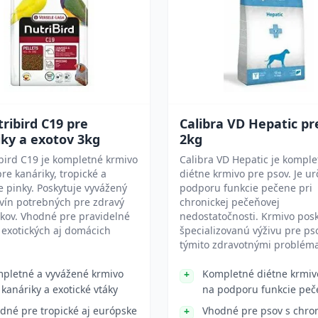
ribird C19 pre
Calibra VD Hepatic pr
ky a exotov 3kg
2kg
bird C19 je kompletné krmivo
Calibra VD Hepatic je kompl
re kanáriky, tropické a
diétne krmivo pre psov. Je u
 pinky. Poskytuje vyvážený
podporu funkcie pečene pri
vín potrebných pre zdravý
chronickej pečeňovej
ákov. Vhodné pre pravidelné
nedostatočnosti. Krmivo pos
exotických aj domácich
špecializovanú výživu pre ps
týmito zdravotnými problém
pletné a vyvážené krmivo
Kompletné diétne krmiv
 kanáriky a exotické vtáky
na podporu funkcie peč
dné pre tropické aj európske
Vhodné pre psov s chro