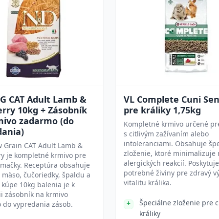
G CAT Adult Lamb &
VL Complete Cuni Sen
rry 10kg + Zásobník
pre králiky 1,75kg
mivo zadarmo (do
Kompletné krmivo určené pre
dania)
s citlivým zažívaním alebo
intoleranciami. Obsahuje šp
 Grain CAT Adult Lamb &
zloženie, ktoré minimalizuje 
y je kompletné krmivo pre
alergických reakcií. Poskytuje
 mačky. Receptúra obsahuje
potrebné živiny pre zdravý vý
 mäso, čučoriedky, špaldu a
vitalitu králika.
i kúpe 10kg balenia je k
ii zásobník na krmivo
Špeciálne zloženie pre ci
 do vypredania zásob.
králiky