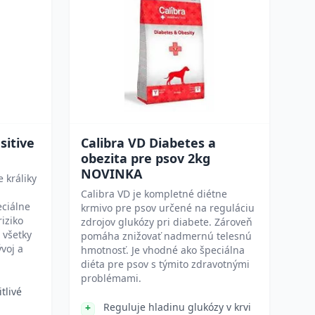
sitive
Calibra VD Diabetes a
obezita pre psov 2kg
NOVINKA
 králiky
Calibra VD je kompletné diétne
eciálne
krmivo pre psov určené na reguláciu
riziko
zdrojov glukózy pri diabete. Zároveň
 všetky
pomáha znižovať nadmernú telesnú
voj a
hmotnosť. Je vhodné ako špeciálna
diéta pre psov s týmito zdravotnými
problémami.
tlivé
Reguluje hladinu glukózy v krvi