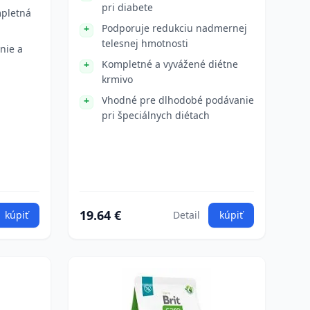
pri diabete
mpletná
Podporuje redukciu nadmernej
telesnej hmotnosti
nie a
Kompletné a vyvážené diétne
krmivo
Vhodné pre dlhodobé podávanie
pri špeciálnych diétach
19.64 €
kúpiť
Detail
kúpiť