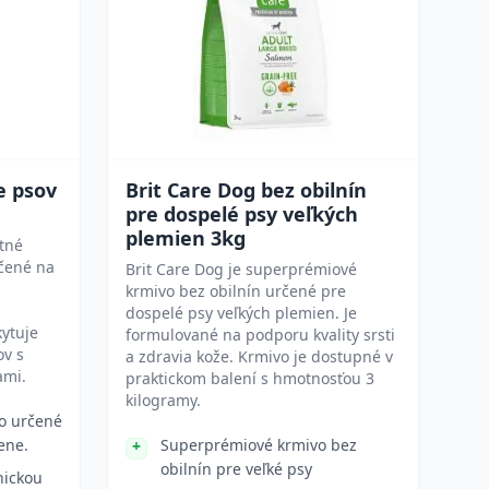
e psov
Brit Care Dog bez obilnín
pre dospelé psy veľkých
plemien 3kg
etné
rčené na
Brit Care Dog je superprémiové
krmivo bez obilnín určené pre
dospelé psy veľkých plemien. Je
kytuje
formulované na podporu kvality srsti
ov s
a zdravia kože. Krmivo je dostupné v
ami.
praktickom balení s hmotnosťou 3
kilogramy.
o určené
ene.
Superprémiové krmivo bez
obilnín pre veľké psy
nickou