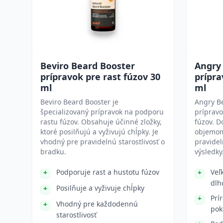
Beviro Beard Booster
Angry
prípravok pre rast fúzov 30
prípra
ml
ml
Beviro Beard Booster je
Angry B
špecializovaný prípravok na podporu
príprav
rastu fúzov. Obsahuje účinné zložky,
fúzov. D
ktoré posilňujú a vyživujú chĺpky. Je
objemom
vhodný pre pravidelnú starostlivosť o
pravidel
bradku.
výsledky
Podporuje rast a hustotu fúzov
Veľ
dlh
Posilňuje a vyživuje chĺpky
Prí
Vhodný pre každodennú
pok
starostlivosť