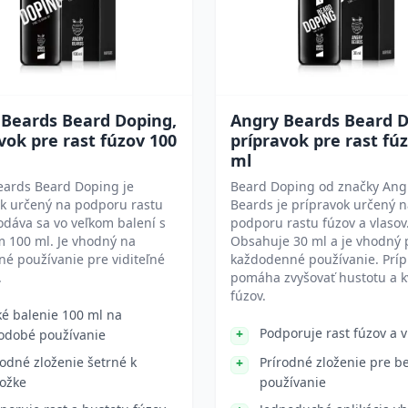
 Beards Beard Doping,
Angry Beards Beard D
vok pre rast fúzov 100
prípravok pre rast fú
ml
eards Beard Doping je
Beard Doping od značky Ang
ok určený na podporu rastu
Beards je prípravok určený 
odáva sa vo veľkom balení s
podporu rastu fúzov a vlasov
 100 ml. Je vhodný na
Obsahuje 30 ml a je vhodný 
né používanie pre viditeľné
každodenné používanie. Príp
.
pomáha zvyšovať hustotu a k
fúzov.
ké balenie 100 ml na
Podporuje rast fúzov a v
odobé používanie
rodné zloženie šetrné k
Prírodné zloženie pre 
ožke
používanie