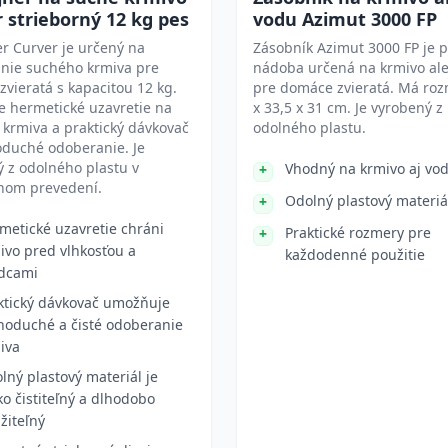
 strieborný 12 kg pes
vodu Azimut 3000 FP
r Curver je určený na
Zásobník Azimut 3000 FP je p
anie suchého krmiva pre
nádoba určená na krmivo al
vieratá s kapacitou 12 kg.
pre domáce zvieratá. Má roz
e hermetické uzavretie na
x 33,5 x 31 cm. Je vyrobený z
krmiva a praktický dávkovač
odolného plastu.
oduché odoberanie. Je
 z odolného plastu v
Vhodný na krmivo aj vo
rnom prevedení.
Odolný plastový materiá
metické uzavretie chráni
Praktické rozmery pre
ivo pred vlhkosťou a
každodenné použitie
dcami
ktický dávkovač umožňuje
noduché a čisté odoberanie
iva
lný plastový materiál je
ko čistiteľný a dlhodobo
žiteľný