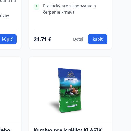
hodná na
Praktický pre skladovanie a
čerpanie krmiva
fúzov
24.71 €
kúpiť
Detail
kúpiť
lebo
Krmivo pre králiky KLASIK