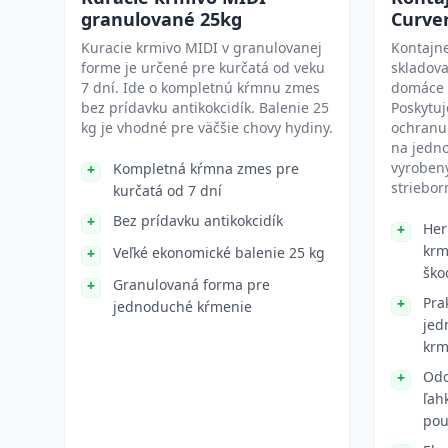
granulované 25kg
Curver
Kuracie krmivo MIDI v granulovanej
Kontajne
forme je určené pre kurčatá od veku
skladov
7 dní. Ide o kompletnú kŕmnu zmes
domáce z
bez prídavku antikokcidík. Balenie 25
Poskytuj
kg je vhodné pre väčšie chovy hydiny.
ochranu 
na jedn
vyrobený
Kompletná kŕmna zmes pre
striebo
kurčatá od 7 dní
Bez prídavku antikokcidík
Her
krm
Veľké ekonomické balenie 25 kg
ško
Granulovaná forma pre
Pra
jednoduché kŕmenie
jed
krm
Odo
ľah
pou