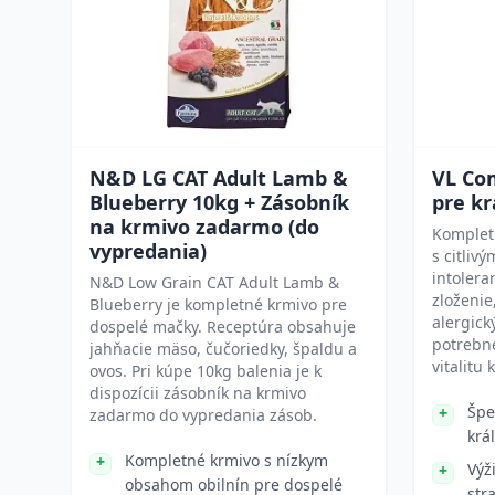
N&D LG CAT Adult Lamb &
VL Com
Blueberry 10kg + Zásobník
pre kr
na krmivo zadarmo (do
Kompletn
vypredania)
s citliv
intolera
N&D Low Grain CAT Adult Lamb &
zloženie
Blueberry je kompletné krmivo pre
alergick
dospelé mačky. Receptúra obsahuje
potrebné
jahňacie mäso, čučoriedky, špaldu a
vitalitu 
ovos. Pri kúpe 10kg balenia je k
dispozícii zásobník na krmivo
Špe
zadarmo do vypredania zásob.
král
Kompletné krmivo s nízkym
Výž
obsahom obilnín pre dospelé
str