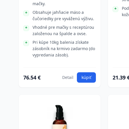
mačky.
Pod
Obsahuje jahňacie mäso a
kož
čučoriedky pre vyváženú výživu.
Vhodné pre mačky s receptúrou
založenou na špalde a ovse.
Pri kúpe 10kg balenia získate
zásobník na krmivo zadarmo (do
vypredania zásob).
76.54 €
21.39 
Detail
kúpiť