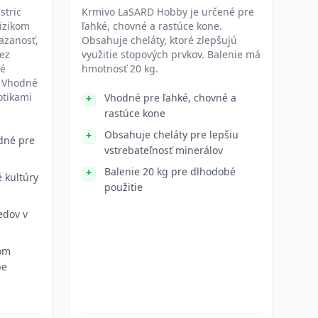
stric
Krmivo LaSARD Hobby je určené pre
rizikom
ľahké, chovné a rastúce kone.
azanosť,
Obsahuje cheláty, ktoré zlepšujú
bez
využitie stopových prvkov. Balenie má
ké
hmotnosť 20 kg.
. Vhodné
otikami
Vhodné pre ľahké, chovné a
rastúce kone
Obsahuje cheláty pre lepšiu
dné pre
vstrebateľnosť minerálov
Balenie 20 kg pre dlhodobé
 kultúry
použitie
redov v
kom
be