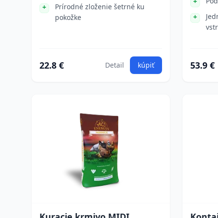
Pod
Prírodné zloženie šetrné ku
Jed
pokožke
vst
22.8 €
53.9 €
Detail
kúpiť
Kuracie krmivo MIDI
Konta