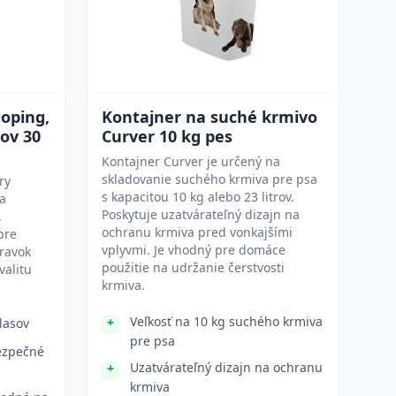
oping,
Kontajner na suché krmivo
zov 30
Curver 10 kg pes
Kontajner Curver je určený na
skladovanie suchého krmiva pre psa
ry
s kapacitou 10 kg alebo 23 litrov.
na
Poskytuje uzatvárateľný dizajn na
.
ochranu krmiva pred vonkajšími
pre
vplyvmi. Je vhodný pre domáce
ravok
použitie na udržanie čerstvosti
valitu
krmiva.
Veľkosť na 10 kg suchého krmiva
lasov
pre psa
bezpečné
Uzatvárateľný dizajn na ochranu
krmiva