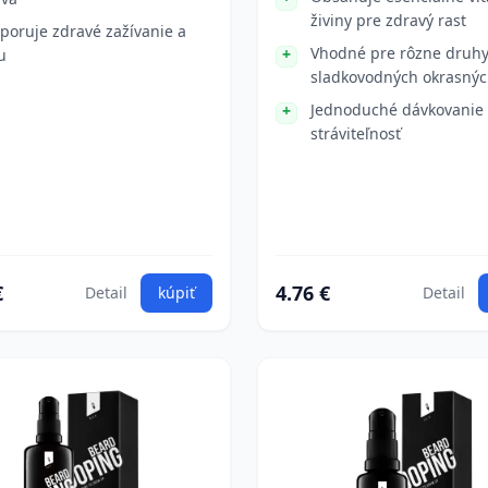
živiny pre zdravý rast
poruje zdravé zažívanie a
Vhodné pre rôzne druh
u
sladkovodných okrasnýc
Jednoduché dávkovanie
stráviteľnosť
€
4.76 €
Detail
kúpiť
Detail