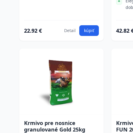
Ele
dob
22.92 €
42.82 
Detail
kúpiť
Krmivo pre nosnice
Krmiv
granulované Gold 25kg
FUN 2