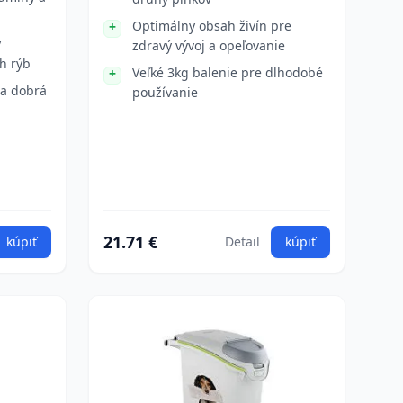
Optimálny obsah živín pre
y
zdravý vývoj a opeľovanie
h rýb
Veľké 3kg balenie pre dlhodobé
 a dobrá
používanie
21.71 €
kúpiť
Detail
kúpiť