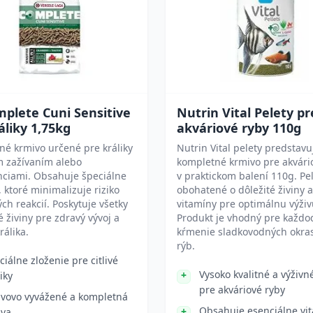
plete Cuni Sensitive
Nutrin Vital Pelety pr
áliky 1,75kg
akváriové ryby 110g
é krmivo určené pre králiky
Nutrin Vital pelety predstavu
ým zažívaním alebo
kompletné krmivo pre akvári
nciami. Obsahuje špeciálne
v praktickom balení 110g. Pe
, ktoré minimalizuje riziko
obohatené o dôležité živiny a
ých reakcií. Poskytuje všetky
vitamíny pre optimálnu výživ
 živiny pre zdravý vývoj a
Produkt je vhodný pre každ
králika.
kŕmenie sladkovodných okra
rýb.
ciálne zloženie pre citlivé
Vysoko kvalitné a výživn
iky
pre akváriové ryby
ivovo vyvážené a kompletná
Obsahuje esenciálne vi
ava