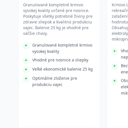
Granulované kompletné krmivo
Krmivo 
vysokej kvality určené pre nosnice.
rekreač
Poskytuje všetky potrebné živiny pre
zaťažení
zdravie sliepok a kvalitnú produkciu
hodnotu
vajec. Balenie 25 kg je vhodné pre
Obsahuj
väčšie chovy.
elektrol
mikroprv
Granulované kompletné krmivo
Vho
vysokej kvality
nep
Vhodné pre nosnice a sliepky
Bez
Veľké ekonomické balenie 25 kg
ene
Optimálne zloženie pre
Obo
produkciu vajec
ele
mik