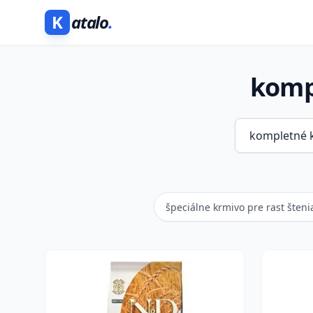
K
atalo
.
kompl
špeciálne krmivo pre rast šteni