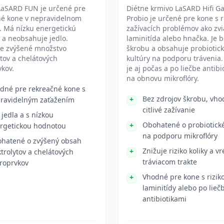
LaSARD FUN je určené pre
Diétne krmivo LaSARD Hifi Ga
né kone v nepravidelnom
Probio je určené pre kone s 
. Má nízku energetickú
zažívacích problémov ako zvi
 a neobsahuje jedlo.
laminitída alebo hnačka. Je 
e zvýšené množstvo
škrobu a obsahuje probiotic
ytov a chelátových
kultúry na podporu trávenia
kov.
je aj počas a po liečbe antibi
na obnovu mikroflóry.
dné pre rekreačné kone s
Bez zdrojov škrobu, vho
ravidelným zaťažením
citlivé zažívanie
 jedla a s nízkou
Obohatené o probiotické
rgetickou hodnotou
na podporu mikroflóry
hatené o zvýšený obsah
Znižuje riziko koliky a v
ktrolytov a chelátových
tráviacom trakte
roprvkov
Vhodné pre kone s rizi
laminitídy alebo po lieč
antibiotikami