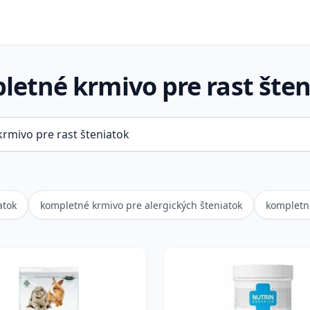
etné krmivo pre rast šte
atok
kompletné krmivo pre alergických šteniatok
kompletné