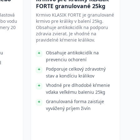
FORTE granulované 25kg
lastová
Krmivo KLASIK FORTE je granulované
ebo vodu
krmivo pre králiky v balení 25kg.
mery 20
Obsahuje antikokcidík na podporu
zdravia zvierat. Je vhodné na
pravidelné kŕmenie králikov.
du
Obsahuje antikokcidík na
prevenciu ochorení
l
Podporuje celkový zdravotný
stav a kondíciu králikov
Vhodné pre dlhodobé kŕmenie
vďaka veľkému baleniu 25kg
Granulovaná forma zaisťuje
vyvážený príjem živín