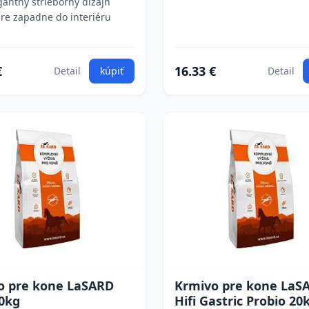
gantný strieborný dizajn
re zapadne do interiéru
€
16.33 €
Detail
kúpiť
Detail
o pre kone LaSARD
Krmivo pre kone LaS
0kg
Hifi Gastric Probio 20