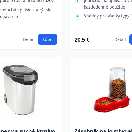
poruje rast a hustotu fúzov
Jednoduchá aplikácia v
každodenné použitie
noduchá aplikácia a rýchle
Vhodný pre všetky typy 
rebávanie
20.5 €
Detail
kúpiť
Detail
jner na suché krmivo
Zásobník na krmivo a