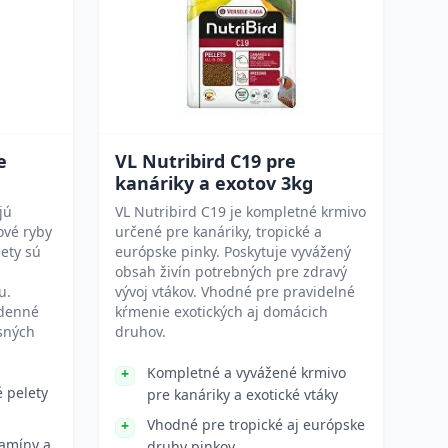
e
VL Nutribird C19 pre
kanáriky a exotov 3kg
jú
VL Nutribird C19 je kompletné krmivo
ové ryby
určené pre kanáriky, tropické a
lety sú
európske pinky. Poskytuje vyvážený
obsah živín potrebných pre zdravý
u.
vývoj vtákov. Vhodné pre pravidelné
odenné
kŕmenie exotických aj domácich
sných
druhov.
Kompletné a vyvážené krmivo
é pelety
pre kanáriky a exotické vtáky
Vhodné pre tropické aj európske
tamíny a
druhy pinkov