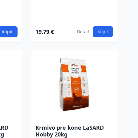
19.79 €
kúpiť
Detail
kúpiť
ARD
Krmivo pre kone LaSARD
kg
Hobby 20kg