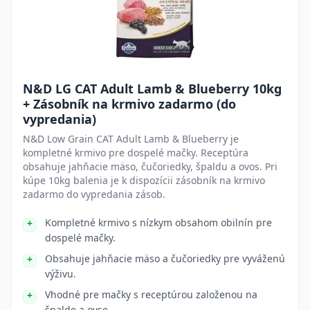
N&D LG CAT Adult Lamb & Blueberry 10kg
+ Zásobník na krmivo zadarmo (do
vypredania)
N&D Low Grain CAT Adult Lamb & Blueberry je
kompletné krmivo pre dospelé mačky. Receptúra
obsahuje jahňacie mäso, čučoriedky, špaldu a ovos. Pri
kúpe 10kg balenia je k dispozícii zásobník na krmivo
zadarmo do vypredania zásob.
Kompletné krmivo s nízkym obsahom obilnín pre
dospelé mačky.
Obsahuje jahňacie mäso a čučoriedky pre vyváženú
výživu.
Vhodné pre mačky s receptúrou založenou na
špalde a ovse.