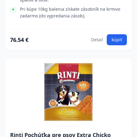
Pri kúpe 10kg balenia získate zásobník na krmivo
zadarmo (do vypredania zásob).
76.54 €
Detail
kúpiť
Rinti Pochúťka pre psov Extra Chicko