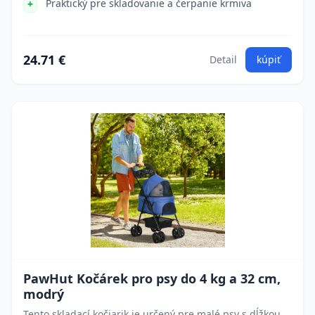
Praktický pre skladovanie a čerpanie krmiva
24.71 €
Detail
kúpiť
PawHut Kočárek pro psy do 4 kg a 32 cm,
modrý
Tento skladací kočiarik je určený pre malé psy s dĺžkou