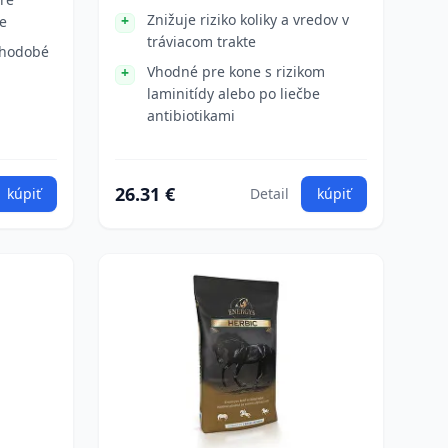
Znižuje riziko koliky a vredov v
ie
tráviacom trakte
lhodobé
Vhodné pre kone s rizikom
laminitídy alebo po liečbe
antibiotikami
26.31 €
kúpiť
Detail
kúpiť