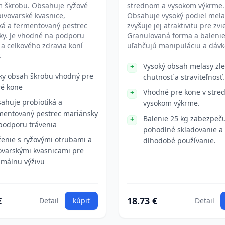
 škrobu. Obsahuje ryžové
strednom a vysokom výkrme.
pivovarské kvasnice,
Obsahuje vysoký podiel mela
ká a fermentovaný pestrec
zvyšuje jej atraktivitu pre zvi
ky. Je vhodné na podporu
Granulovaná forma a balenie
 a celkového zdravia koní
uľahčujú manipuláciu a dávk
.
Vysoký obsah melasy zl
ky obsah škrobu vhodný pre
chutnosť a straviteľnosť.
ré kone
Vhodné pre kone v stre
ahuje probiotiká a
vysokom výkrme.
mentovaný pestrec mariánsky
Balenie 25 kg zabezpeč
podporu trávenia
pohodlné skladovanie a
ženie s ryžovými otrubami a
dlhodobé používanie.
ovarskými kvasnicami pre
imálnu výživu
€
18.73 €
Detail
kúpiť
Detail