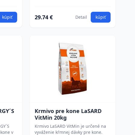
29.74 €
kúpiť
Detail
kúpiť
RGY´S
Krmivo pre kone LaSARD
VitMin 20kg
GY´S
Krmivo LaSARD VitMin je určené na
 kone v
vyváženie kŕmnej dávky pre kone.