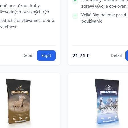
dné pre rôzne druhy
zdravý vývoj a opeľovan
dkovodných okrasných rýb
Veľké 3kg balenie pre d
noduché dávkovanie a dobrá
používanie
áviteľnosť
21.71 €
Detail
kúpiť
Detail