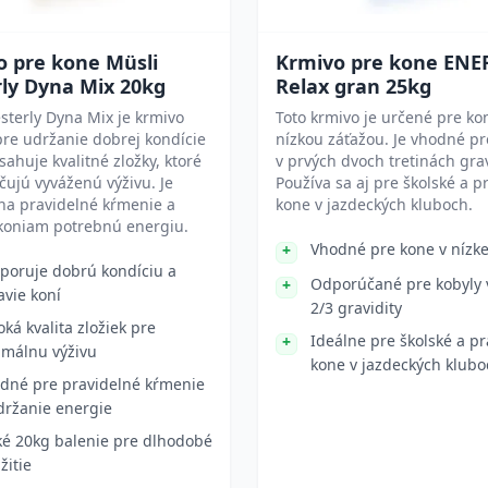
o pre kone Müsli
Krmivo pre kone ENE
ly Dyna Mix 20kg
Relax gran 25kg
sterly Dyna Mix je krmivo
Toto krmivo je určené pre ko
re udržanie dobrej kondície
nízkou záťažou. Je vhodné pr
sahuje kvalitné zložky, ktoré
v prvých dvoch tretinách grav
ujú vyváženú výživu. Je
Používa sa aj pre školské a 
na pravidelné kŕmenie a
kone v jazdeckých kluboch.
koniam potrebnú energiu.
Vhodné pre kone v nízke
poruje dobrú kondíciu a
Odporúčané pre kobyly 
avie koní
2/3 gravidity
oká kvalita zložiek pre
Ideálne pre školské a p
imálnu výživu
kone v jazdeckých klubo
dné pre pravidelné kŕmenie
držanie energie
ké 20kg balenie pre dlhodobé
žitie