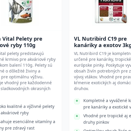
 Vital Pelety pre
VL Nutribird C19 pre
ové ryby 110g
kanáriky a exotov 3k
ital pelety predstavujú
VL Nutribird C19 je komplet
é krmivo pre akváriové ryby
určené pre kanáriky, tropické
ckom balení 110g. Pelety sú
európske pinky. Poskytuje vy
é o dôležité živiny a
obsah živín potrebných pre 
 pre optimálnu výživu.
vývoj vtákov. Vhodné pre pra
 je vhodný pre každodenné
kŕmenie exotických aj domác
 sladkovodných okrasných
druhov.
Kompletné a vyvážené k
oko kvalitné a výživné pelety
pre kanáriky a exotické 
 akváriové ryby
Vhodné pre tropické aj 
ahuje esenciálne vitamíny a
druhy pinkov
iny pre zdravý rast
Optimálny obsah živín p