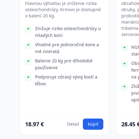
hlavnou výhodou je zníženie rizika
obsahom
osteochondrózy. Krmivo je dostupné
otruby, 
v balení 20 kg.
probioti
mariáns
trávenia
Znižuje riziko osteochondrózy u
seniorov
mladých koní
Vhodné pre jednoročné kone a
Níz
iné zvieratá
sta
Balenie 20 kg pre dlhodobé
Obs
používanie
fer
Podporuje zdravý vývoj kostí a
na 
kĺbov
Zlo
piv
opt
18.97 €
28.45 
Detail
kúpiť