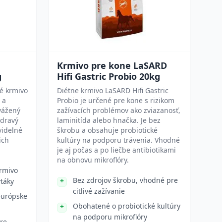
Krmivo pre kone LaSARD
g
Hifi Gastric Probio 20kg
né krmivo
Diétne krmivo LaSARD Hifi Gastric
 a
Probio je určené pre kone s rizikom
vážený
zažívacích problémov ako zviazanosť,
zdravý
laminitída alebo hnačka. Je bez
videlné
škrobu a obsahuje probiotické
ich
kultúry na podporu trávenia. Vhodné
je aj počas a po liečbe antibiotikami
na obnovu mikroflóry.
rmivo
Bez zdrojov škrobu, vhodné pre
vtáky
citlivé zažívanie
európske
Obohatené o probiotické kultúry
na podporu mikroflóry
re