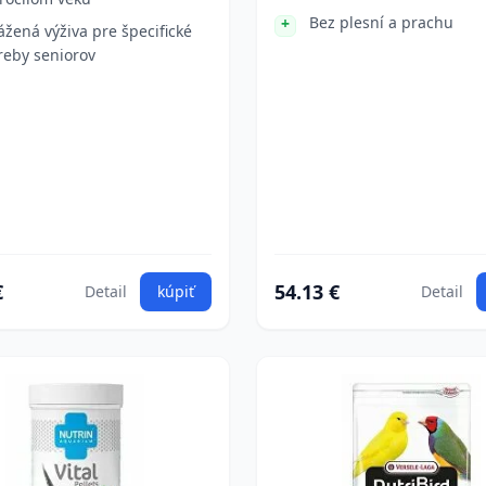
Bez plesní a prachu
ážená výživa pre špecifické
reby seniorov
€
54.13 €
Detail
kúpiť
Detail