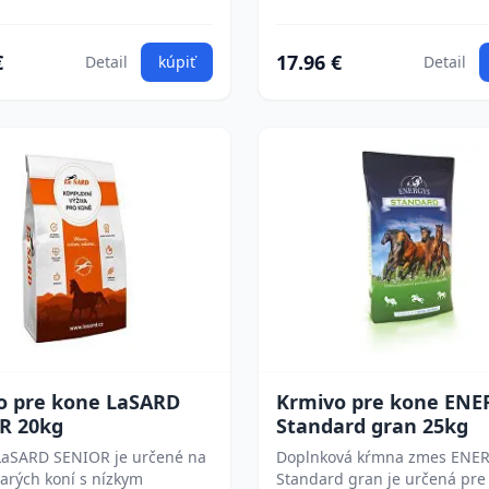
€
17.96 €
Detail
kúpiť
Detail
o pre kone LaSARD
Krmivo pre kone ENE
R 20kg
Standard gran 25kg
LaSARD SENIOR je určené na
Doplnková kŕmna zmes ENER
tarých koní s nízkym
Standard gran je určená pre