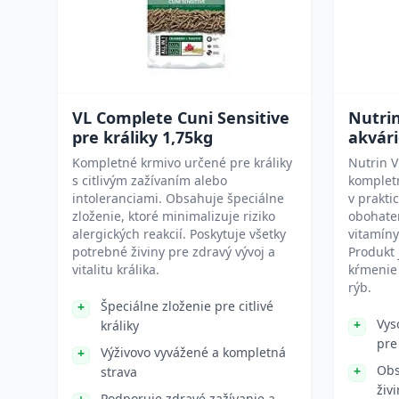
VL Complete Cuni Sensitive
Nutrin
pre králiky 1,75kg
akvári
Kompletné krmivo určené pre králiky
Nutrin V
s citlivým zažívaním alebo
kompletn
intoleranciami. Obsahuje špeciálne
v prakti
zloženie, ktoré minimalizuje riziko
obohaten
alergických reakcií. Poskytuje všetky
vitamíny
potrebné živiny pre zdravý vývoj a
Produkt
vitalitu králika.
kŕmenie
rýb.
Špeciálne zloženie pre citlivé
Vys
králiky
pre
Výživovo vyvážené a kompletná
Obs
strava
živ
Podporuje zdravé zažívanie a