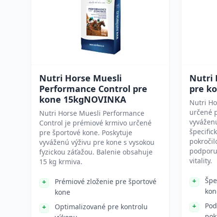
Nutri Horse Muesli
Nutri 
Performance Control pre
pre k
kone 15kgNOVINKA
Nutri Ho
určené p
Nutri Horse Muesli Performance
vyvážen
Control je prémiové krmivo určené
špecific
pre športové kone. Poskytuje
pokročil
vyváženú výživu pre kone s vysokou
podporu 
fyzickou záťažou. Balenie obsahuje
vitality.
15 kg krmiva.
Špe
Prémiové zloženie pre športové
kon
kone
Pod
Optimalizované pre kontrolu
pok