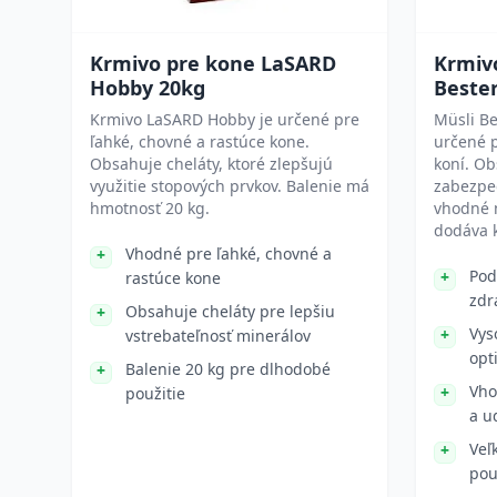
Krmivo pre kone LaSARD
Krmiv
Hobby 20kg
Bester
Krmivo LaSARD Hobby je určené pre
Müsli Be
ľahké, chovné a rastúce kone.
určené p
Obsahuje cheláty, ktoré zlepšujú
koní. Ob
využitie stopových prvkov. Balenie má
zabezpeč
hmotnosť 20 kg.
vhodné 
dodáva 
Vhodné pre ľahké, chovné a
Pod
rastúce kone
zdr
Obsahuje cheláty pre lepšiu
Vys
vstrebateľnosť minerálov
opt
Balenie 20 kg pre dlhodobé
Vho
použitie
a u
Veľ
pou