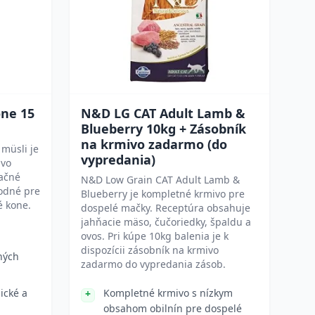
one 15
N&D LG CAT Adult Lamb &
Blueberry 10kg + Zásobník
na krmivo zadarmo (do
müsli je
vypredania)
ivo
ačné
N&D Low Grain CAT Adult Lamb &
hodné pre
Blueberry je kompletné krmivo pre
é kone.
dospelé mačky. Receptúra obsahuje
jahňacie mäso, čučoriedky, špaldu a
ovos. Pri kúpe 10kg balenia je k
dispozícii zásobník na krmivo
ných
zadarmo do vypredania zásob.
ické a
Kompletné krmivo s nízkym
obsahom obilnín pre dospelé