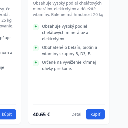
Obsahuje vysoký podiel chelátových
sy, čo
minerálov, elektrolytov a dôležité
eratá.
vitamíny. Balenie má hmotnosť 20 kg.
 25 kg
ovanie.
Obsahuje vysoký podiel
chelátových minerálov a
epšuje
elektrolytov.
Obohatené o betaín, biotín a
dnom a
vitamíny skupiny B, D3, E.
Určené na vyváženie kŕmnej
uje
dávky pre kone.
40.65 €
kúpiť
Detail
kúpiť