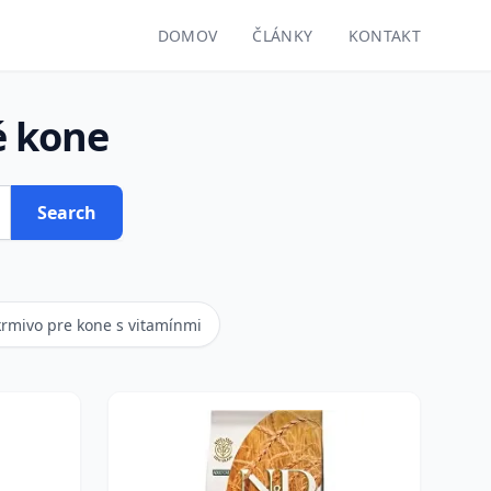
DOMOV
ČLÁNKY
KONTAKT
é kone
Search
rmivo pre kone s vitamínmi