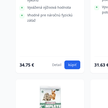
výkonu
Vyv
Vyvážená výživová hodnota
pot
Vhodné pre náročnú fyzickú
záťaž
34.75 €
31.63 
Detail
kúpiť