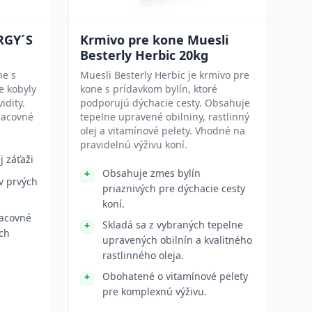
RGY´S
Krmivo pre kone Muesli
Besterly Herbic 20kg
ne s
Muesli Besterly Herbic je krmivo pre
e kobyly
kone s prídavkom bylín, ktoré
idity.
podporujú dýchacie cesty. Obsahuje
pracovné
tepelne upravené obilniny, rastlinný
olej a vitamínové pelety. Vhodné na
pravidelnú výživu koní.
j záťaži
Obsahuje zmes bylín
v prvých
priaznivých pre dýchacie cesty
koní.
racovné
Skladá sa z vybraných tepelne
ch
upravených obilnín a kvalitného
rastlinného oleja.
Obohatené o vitamínové pelety
pre komplexnú výživu.