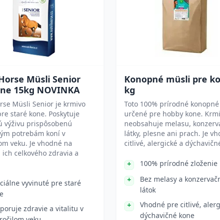
Horse Müsli Senior
Konopné müsli pre k
one 15kg NOVINKA
kg
rse Müsli Senior je krmivo
Toto 100% prírodné konopné 
re staré kone. Poskytuje
určené pre hobby kone. Krm
ú výživu prispôsobenú
neobsahuje melasu, konzerv
kým potrebám koní v
látky, plesne ani prach. Je v
om veku. Je vhodné na
citlivé, alergické a dýchavičn
ich celkového zdravia a
100% prírodné zloženie
Bez melasy a konzervač
ciálne vyvinuté pre staré
látok
e
Vhodné pre citlivé, alerg
poruje zdravie a vitalitu v
dýchavičné kone
ročilom veku