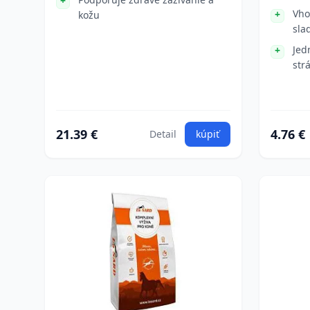
Vho
kožu
sla
Jed
str
21.39 €
4.76 €
Detail
kúpiť