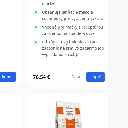
mačky.
Obsahuje jahňacie mäso a
čučoriedky pre vyváženú výživu.
Vhodné pre mačky s receptúrou
založenou na špalde a ovse.
Pri kúpe 10kg balenia získate
zásobník na krmivo zadarmo (do
vypredania zásob).
76.54 €
kúpiť
Detail
kúpiť