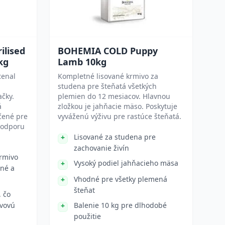
ilised
BOHEMIA COLD Puppy
kg
Lamb 10kg
Renal
Kompletné lisované krmivo za
studena pre šteňatá všetkých
ačky.
plemien do 12 mesiacov. Hlavnou
á
zložkou je jahňacie mäso. Poskytuje
čené pre
vyváženú výživu pre rastúce šteňatá.
podporu
Lisované za studena pre
zachovanie živín
rmivo
Vysoký podiel jahňacieho mäsa
ané a
Vhodné pre všetky plemená
šteňat
, čo
ivovú
Balenie 10 kg pre dlhodobé
použitie