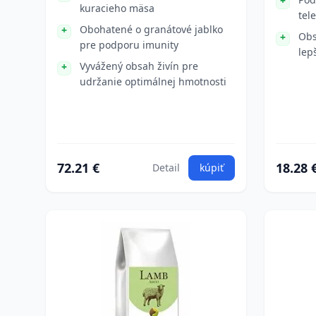
kuracieho mäsa
tel
Obohatené o granátové jablko
Obs
pre podporu imunity
lep
Vyvážený obsah živín pre
udržanie optimálnej hmotnosti
72.21 €
18.28 
Detail
kúpiť