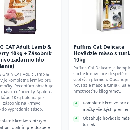
G CAT Adult Lamb &
Puffins Cat Delicate
rry 10kg + Zásobník
Hovädzie mäso s tun
mivo zadarmo (do
10kg
dania)
Puffins Cat Delicate je kompl
suché krmivo pre dospelé m
 Grain CAT Adult Lamb &
všetkých plemien. Obsahuje
y je kompletné krmivo pre
hovädzie mäso a tuniak. Bal
 mačky. Receptúra obsahuje
hmotnosť 10 kilogramov.
 mäso, čučoriedky, špaldu a
i kúpe 10kg balenia je k
Kompletné krmivo pre d
ii zásobník na krmivo
 do vypredania zásob.
mačky všetkých plemien
Obsahuje hovädzie mäs
pletné krmivo s nízkym
tuniak
ahom obilnín pre dospelé