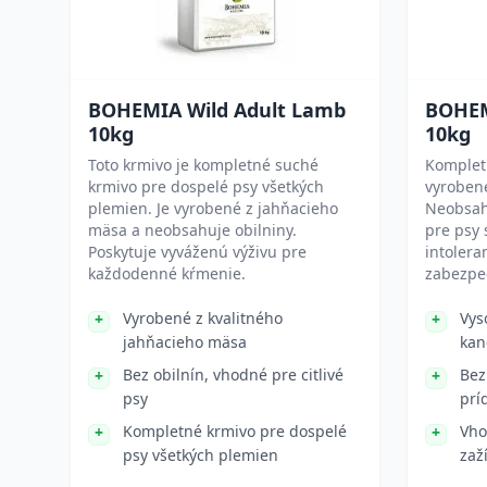
BOHEMIA Wild Adult Lamb
BOHEM
10kg
10kg
Toto krmivo je kompletné suché
Komplet
krmivo pre dospelé psy všetkých
vyroben
plemien. Je vyrobené z jahňacieho
Neobsahu
mäsa a neobsahuje obilniny.
pre psy 
Poskytuje vyváženú výživu pre
intolera
každodenné kŕmenie.
zabezpe
Vyrobené z kvalitného
Vys
jahňacieho mäsa
kan
Bez obilnín, vhodné pre citlivé
Bez
psy
prí
Kompletné krmivo pre dospelé
Vho
psy všetkých plemien
zaž