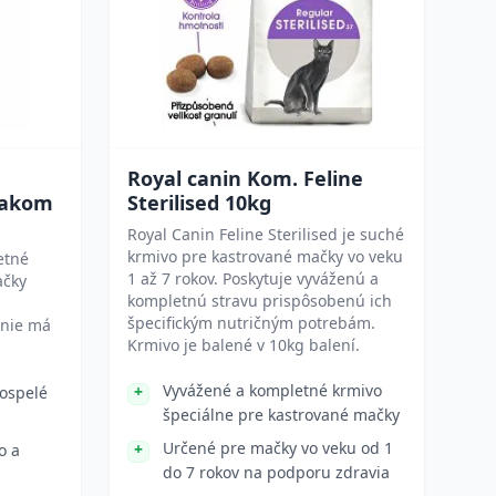
Royal canin Kom. Feline
iakom
Sterilised 10kg
Royal Canin Feline Sterilised je suché
krmivo pre kastrované mačky vo veku
etné
1 až 7 rokov. Poskytuje vyváženú a
ačky
kompletnú stravu prispôsobenú ich
špecifickým nutričným potrebám.
enie má
Krmivo je balené v 10kg balení.
Vyvážené a kompletné krmivo
ospelé
špeciálne pre kastrované mačky
Určené pre mačky vo veku od 1
o a
do 7 rokov na podporu zdravia