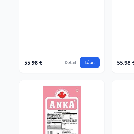
55.98 €
55.98 
Detail
kúpiť