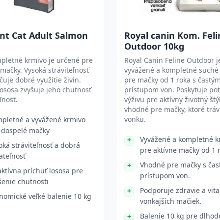
nt Cat Adult Salmon
Royal canin Kom. Feli
Outdoor 10kg
pletné krmivo je určené pre
Royal Canin Feline Outdoor j
mačky. Vysoká stráviteľnosť
vyvážené a kompletné suché
uje dobré využitie živín.
pre mačky od 1 roka s častý
lososa zvyšuje jeho chutnosť
prístupom von. Poskytuje po
ľnosť.
výživu pre aktívny životný štýl
vhodné pre mačky, ktoré tráv
vonku.
pletné a vyvážené krmivo
 dospelé mačky
Vyvážené a kompletné k
oká stráviteľnosť a dobrá
pre aktívne mačky od 1 
jateľnosť
Vhodné pre mačky s ča
aktívna príchuť lososa pre
prístupom von.
šenie chutnosti
Podporuje zdravie a vita
nomické veľké balenie 10 kg
vonkajších mačiek.
Balenie 10 kg pre dlho