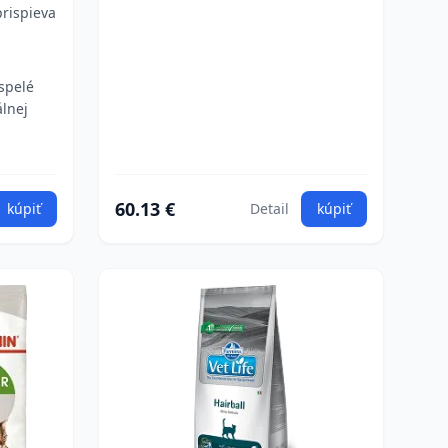
rispieva
spelé
lnej
60.13 €
kúpiť
Detail
kúpiť