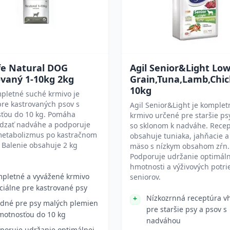
fe Natural DOG
Agil Senior&Light Lo
ovaný 1-10kg 2kg
Grain,Tuna,Lamb,Chi
10kg
pletné suché krmivo je
re kastrovaných psov s
Agil Senior&Light je komple
ťou do 10 kg. Pomáha
krmivo určené pre staršie ps
dzať nadváhe a podporuje
so sklonom k nadváhe. Rece
metabolizmus po kastračnom
obsahuje tuniaka, jahňacie a
 Balenie obsahuje 2 kg
mäso s nízkym obsahom zŕn.
Podporuje udržanie optimáln
hmotnosti a výživových potri
pletné a vyvážené krmivo
seniorov.
ciálne pre kastrované psy
Nízkozrnná receptúra v
dné pre psy malých plemien
pre staršie psy a psov s
motnosťou do 10 kg
nadváhou
poruje udržanie optimálnej