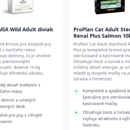
IA Wild Adult diviak
ProPlan Cat Adult Ster
Renal Plus Salmon 10
né krmivo pre dospelé psy
ProPlan Cat Adult Sterilised 
é z kančieho mäsa.
Plus je kompletné krmivo pre
je obilniny, čo je vhodné
sterilizované a kastrované m
s potravinovými
Obsahuje losos a tuniak a m
nciami. Balenie 10 kg
znížený obsah energie. Je ur
čuje dlhodobú zásobu.
mladé aj dospelé mačky na 
zdravia a hmotnosti.
oký obsah bielkovín z
Kompletné a vyvážené k
čieho mäsa
špeciálne pre sterilizov
 obilnín a umelých
kastrované mačky.
davných látok
Obsahuje losos a tuniak
dné pre psy s citlivým
zvyšuje atraktivitu a výž
ívaním
hodnotu.