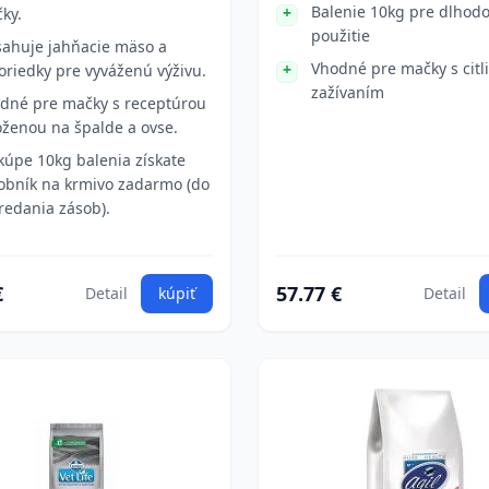
Balenie 10kg pre dlhod
ky.
použitie
ahuje jahňacie mäso a
Vhodné pre mačky s citl
oriedky pre vyváženú výživu.
zažívaním
dné pre mačky s receptúrou
oženou na špalde a ovse.
 kúpe 10kg balenia získate
obník na krmivo zadarmo (do
redania zásob).
€
57.77 €
Detail
kúpiť
Detail