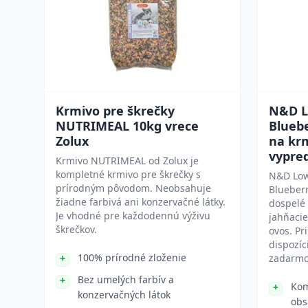
Krmivo pre škrečky
N&D L
NUTRIMEAL 10kg vrece
Bluebe
Zolux
na kr
vypre
Krmivo NUTRIMEAL od Zolux je
kompletné krmivo pre škrečky s
N&D Low
prírodným pôvodom. Neobsahuje
Blueberr
žiadne farbivá ani konzervačné látky.
dospelé
Je vhodné pre každodennú výživu
jahňacie
škrečkov.
ovos. Pr
dispozíc
100% prírodné zloženie
zadarmo
Bez umelých farbív a
Kom
konzervačných látok
obs