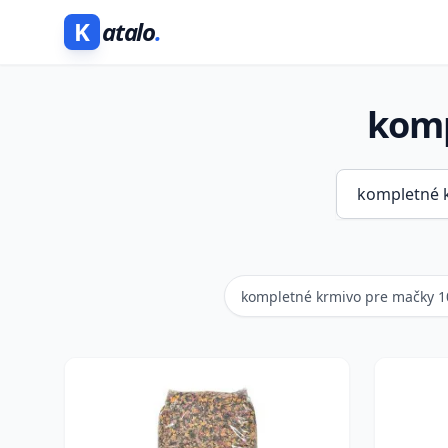
K
atalo
.
komp
kompletné krmivo pre mačky 1