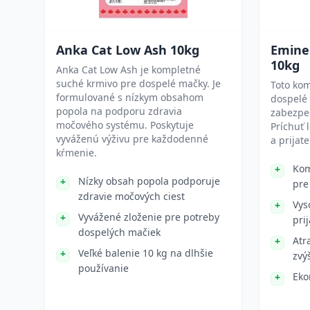
Anka Cat Low Ash 10kg
Emine
10kg
Anka Cat Low Ash je kompletné
suché krmivo pre dospelé mačky. Je
Toto kom
formulované s nízkym obsahom
dospelé 
popola na podporu zdravia
zabezpeč
močového systému. Poskytuje
Príchuť 
vyváženú výživu pre každodenné
a prijate
kŕmenie.
Kom
Nízky obsah popola podporuje
pre
zdravie močových ciest
Vys
Vyvážené zloženie pre potreby
pri
dospelých mačiek
Atr
Veľké balenie 10 kg na dlhšie
zvý
používanie
Eko