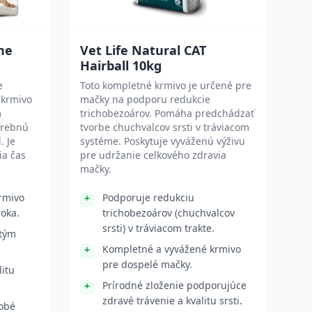
ne
Vet Life Natural CAT
Hairball 10kg
e
Toto kompletné krmivo je určené pre
 krmivo
mačky na podporu redukcie
m
trichobezoárov. Pomáha predchádzať
trebnú
tvorbe chuchvalcov srsti v tráviacom
. Je
systéme. Poskytuje vyváženú výživu
ia čas
pre udržanie celkového zdravia
mačky.
rmivo
Podporuje redukciu
roka.
trichobezoárov (chuchvalcov
srsti) v tráviacom trakte.
stým
Kompletné a vyvážené krmivo
pre dospelé mačky.
litu
Prírodné zloženie podporujúce
zdravé trávenie a kvalitu srsti.
dobé