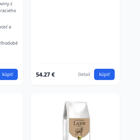
viny z
uracieho
osť a
 dlhodobé
54.27 €
kúpiť
Detail
kúpiť