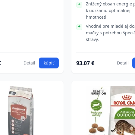
Znížený obsah energie p
k udržaniu optimálnej
hmotnosti.
Vhodné pre mladé aj do
mačky s potrebou špeciá
stravy.
€
93.07 €
Detail
kúpiť
Detail