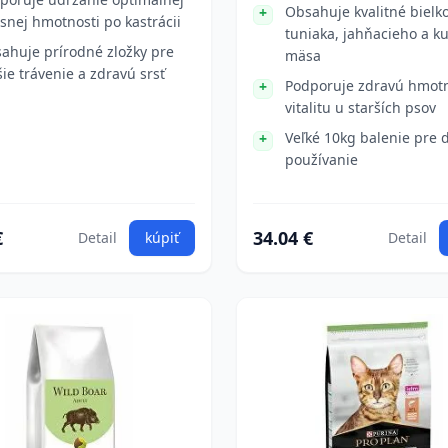
Obsahuje kvalitné bielko
esnej hmotnosti po kastrácii
tuniaka, jahňacieho a k
ahuje prírodné zložky pre
mäsa
šie trávenie a zdravú srsť
Podporuje zdravú hmotn
vitalitu u starších psov
Veľké 10kg balenie pre
používanie
€
34.04 €
Detail
kúpiť
Detail