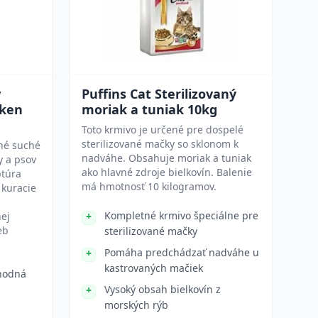
w
Puffins Cat Sterilizovaný
cken
moriak a tuniak 10kg
Toto krmivo je určené pre dospelé
sterilizované mačky so sklonom k
tné suché
nadváhe. Obsahuje moriak a tuniak
y a psov
ako hlavné zdroje bielkovín. Balenie
ptúra
má hmotnosť 10 kilogramov.
 kuracie
Kompletné krmivo špeciálne pre
ej
eb
sterilizované mačky
Pomáha predchádzať nadváhe u
kastrovaných mačiek
hodná
Vysoký obsah bielkovín z
morských rýb