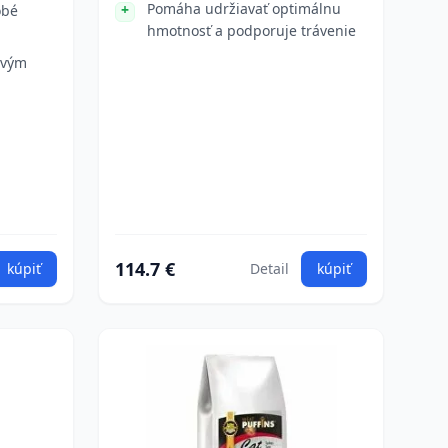
Pomáha udržiavať optimálnu
obé
hmotnosť a podporuje trávenie
ivým
114.7 €
kúpiť
Detail
kúpiť