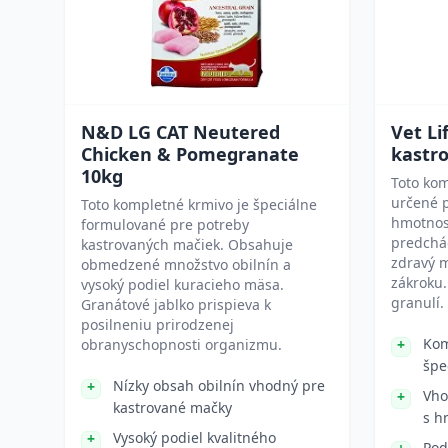
N&D LG CAT Neutered
Vet Li
Chicken & Pomegranate
kastr
10kg
Toto kom
určené p
Toto kompletné krmivo je špeciálne
hmotnos
formulované pre potreby
predchá
kastrovaných mačiek. Obsahuje
zdravý 
obmedzené množstvo obilnín a
zákroku.
vysoký podiel kuracieho mäsa.
granulí.
Granátové jablko prispieva k
posilneniu prirodzenej
Kom
obranyschopnosti organizmu.
špe
Nízky obsah obilnín vhodný pre
Vho
kastrované mačky
s h
Vysoký podiel kvalitného
Pod