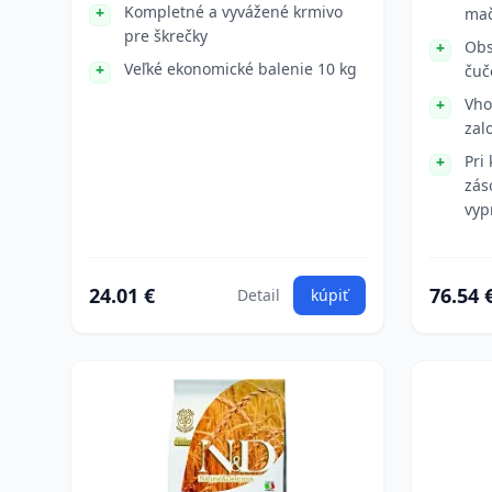
Kompletné a vyvážené krmivo
mač
pre škrečky
Obs
Veľké ekonomické balenie 10 kg
čuč
Vho
zal
Pri
zás
vyp
24.01 €
76.54 
Detail
kúpiť