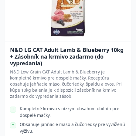
N&D LG CAT Adult Lamb & Blueberry 10kg
+ Zásobník na krmivo zadarmo (do
vypredania)
N&D Low Grain CAT Adult Lamb & Blueberry je
kompletné krmivo pre dospelé mačky. Receptúra
obsahuje jahňacie mäso, čučoriedky, špaldu a ovos. Pri
kúpe 10kg balenia je k dispozícii zásobník na krmivo
zadarmo do vypredania zásob.
Kompletné krmivo s nízkym obsahom obilnín pre
dospelé mačky.
Obsahuje jahňacie mäso a čučoriedky pre vyváženú
výživu.