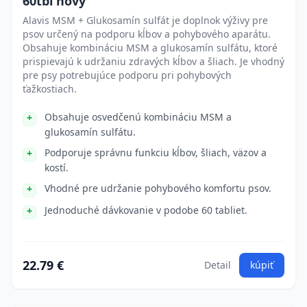
60tbl nový
Alavis MSM + Glukosamín sulfát je doplnok výživy pre
psov určený na podporu kĺbov a pohybového aparátu.
Obsahuje kombináciu MSM a glukosamín sulfátu, ktoré
prispievajú k udržaniu zdravých kĺbov a šliach. Je vhodný
pre psy potrebujúce podporu pri pohybových
ťažkostiach.
Obsahuje osvedčenú kombináciu MSM a
glukosamín sulfátu.
Podporuje správnu funkciu kĺbov, šliach, väzov a
kostí.
Vhodné pre udržanie pohybového komfortu psov.
Jednoduché dávkovanie v podobe 60 tabliet.
22.79 €
Detail
kúpiť