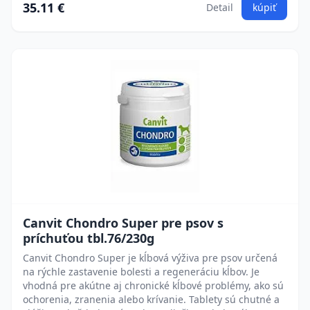
35.11 €
Detail
kúpiť
Canvit Chondro Super pre psov s
príchuťou tbl.76/230g
Canvit Chondro Super je kĺbová výživa pre psov určená
na rýchle zastavenie bolesti a regeneráciu kĺbov. Je
vhodná pre akútne aj chronické kĺbové problémy, ako sú
ochorenia, zranenia alebo krívanie. Tablety sú chutné a