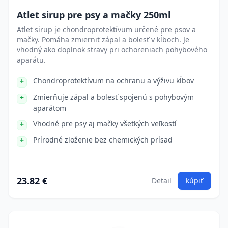
Atlet sirup pre psy a mačky 250ml
Atlet sirup je chondroprotektívum určené pre psov a
mačky. Pomáha zmierniť zápal a bolesť v kĺboch. Je
vhodný ako doplnok stravy pri ochoreniach pohybového
aparátu.
Chondroprotektívum na ochranu a výživu kĺbov
Zmierňuje zápal a bolesť spojenú s pohybovým
aparátom
Vhodné pre psy aj mačky všetkých veľkostí
Prírodné zloženie bez chemických prísad
23.82 €
Detail
kúpiť