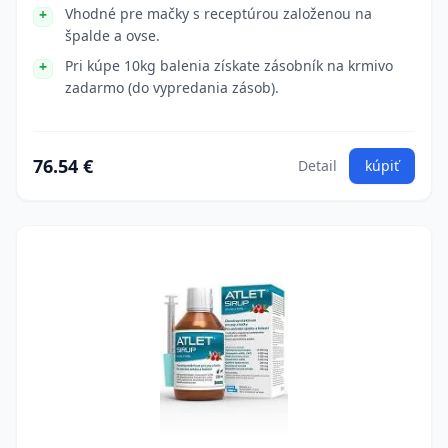
Vhodné pre mačky s receptúrou založenou na
špalde a ovse.
Pri kúpe 10kg balenia získate zásobník na krmivo
zadarmo (do vypredania zásob).
76.54 €
Detail
kúpiť