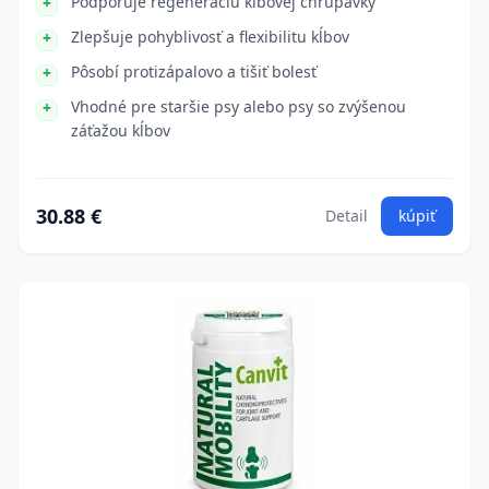
Podporuje regeneráciu kĺbovej chrupavky
Zlepšuje pohyblivosť a flexibilitu kĺbov
Pôsobí protizápalovo a tišiť bolesť
Vhodné pre staršie psy alebo psy so zvýšenou
záťažou kĺbov
30.88 €
Detail
kúpiť