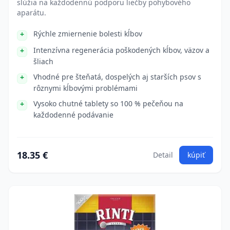
slúžia na každodennú podporu liečby pohybového
aparátu.
Rýchle zmiernenie bolesti kĺbov
Intenzívna regenerácia poškodených kĺbov, väzov a
šliach
Vhodné pre šteňatá, dospelých aj starších psov s
rôznymi kĺbovými problémami
Vysoko chutné tablety so 100 % pečeňou na
každodenné podávanie
18.35 €
Detail
kúpiť