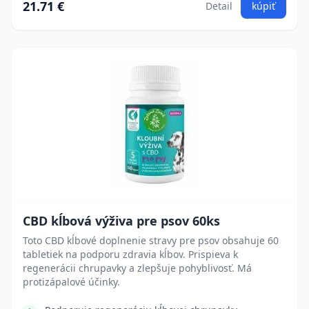
21.71 €
Detail
kúpiť
CBD kĺbová výživa pre psov 60ks
Toto CBD kĺbové doplnenie stravy pre psov obsahuje 60
tabletiek na podporu zdravia kĺbov. Prispieva k
regenerácii chrupavky a zlepšuje pohyblivosť. Má
protizápalové účinky.