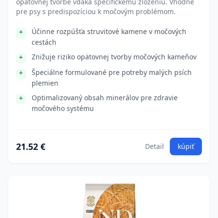
opätovnej tvorbe vďaka špecifickému zloženiu. Vhodné
pre psy s predispozíciou k močovým problémom.
Účinne rozpúšťa struvitové kamene v močových
cestách
Znižuje riziko opätovnej tvorby močových kameňov
Špeciálne formulované pre potreby malých psích
plemien
Optimalizovaný obsah minerálov pre zdravie
močového systému
21.52 €
Detail
kúpiť