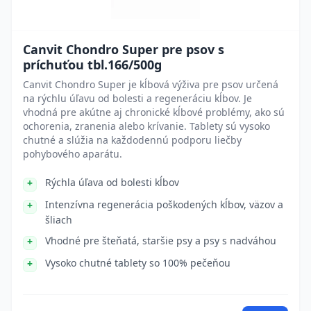
Canvit Chondro Super pre psov s
príchuťou tbl.166/500g
Canvit Chondro Super je kĺbová výživa pre psov určená
na rýchlu úľavu od bolesti a regeneráciu kĺbov. Je
vhodná pre akútne aj chronické kĺbové problémy, ako sú
ochorenia, zranenia alebo krívanie. Tablety sú vysoko
chutné a slúžia na každodennú podporu liečby
pohybového aparátu.
Rýchla úľava od bolesti kĺbov
Intenzívna regenerácia poškodených kĺbov, väzov a
šliach
Vhodné pre šteňatá, staršie psy a psy s nadváhou
Vysoko chutné tablety so 100% pečeňou