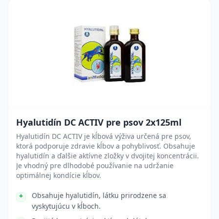
Hyalutidín DC ACTIV pre psov 2x125ml
Hyalutidín DC ACTIV je kĺbová výživa určená pre psov,
ktorá podporuje zdravie kĺbov a pohyblivosť. Obsahuje
hyalutidín a ďalšie aktívne zložky v dvojitej koncentrácii.
Je vhodný pre dlhodobé používanie na udržanie
optimálnej kondície kĺbov.
Obsahuje hyalutidín, látku prirodzene sa
vyskytujúcu v kĺboch.