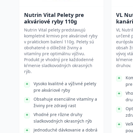
Nutrin Vital Pelety pre
VL Nut
akváriové ryby 110g
kanári
Nutrin Vital pelety predstavujú
VL Nutri
kompletné krmivo pre akváriové ryby
určené p
v praktickom balení 110g. Pelety sú
európske
obohatené o dôležité živiny a
obsah ži
vitamíny pre optimálnu výživu.
vývoj vt
Produkt je vhodný pre každodenné
kŕmenie 
kŕmenie sladkovodných okrasných
druhov.
rýb.
Kom
Vysoko kvalitné a výživné pelety
pre
pre akváriové ryby
Vho
Obsahuje esenciálne vitamíny a
dru
živiny pre zdravý rast
Opt
Vhodné pre rôzne druhy
zdr
sladkovodných okrasných rýb
Veľ
Jednoduché dávkovanie a dobrá
pou