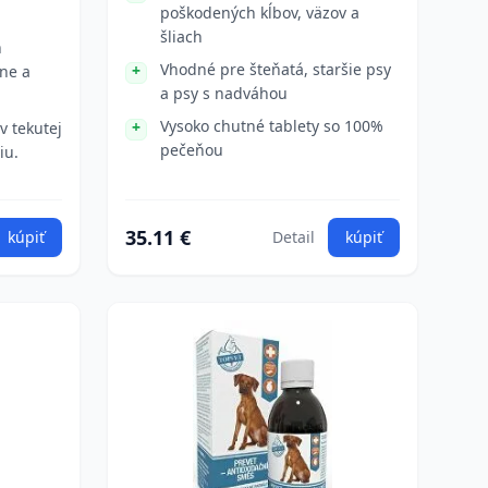
poškodených kĺbov, väzov a
šliach
h
Vhodné pre šteňatá, staršie psy
vne a
a psy s nadváhou
Vysoko chutné tablety so 100%
v tekutej
pečeňou
iu.
35.11 €
kúpiť
Detail
kúpiť