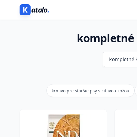
K
atalo
.
kompletné k
krmivo pre staršie psy s citlivou kožou