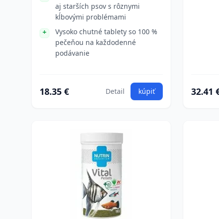
aj starších psov s rôznymi
kĺbovými problémami
Vysoko chutné tablety so 100 %
pečeňou na každodenné
podávanie
18.35 €
32.41 
Detail
kúpiť