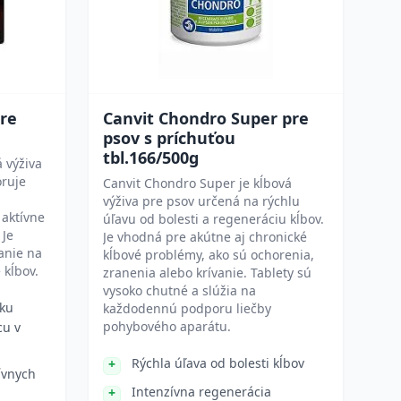
pre
Canvit Chondro Super pre
psov s príchuťou
tbl.166/500g
 výživa
oruje
Canvit Chondro Super je kĺbová
výživa pre psov určená na rýchlu
 aktívne
úľavu od bolesti a regeneráciu kĺbov.
 Je
Je vhodná pre akútne aj chronické
anie na
kĺbové problémy, ako sú ochorenia,
 kĺbov.
zranenia alebo krívanie. Tablety sú
vysoko chutné a slúžia na
tku
každodennú podporu liečby
pohybového aparátu.
cu v
Rýchla úľava od bolesti kĺbov
ívnych
Intenzívna regenerácia