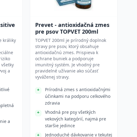
sitive
Prevet - antioxidačná zmes
pre psov TOPVET 200ml
 králiky
TOPVET 200ml je prírodný doplnok
stravy pre psov, ktorý obsahuje
eciálne
antioxidačnú zmes. Prispieva k
riziko
ochrane buniek a podporuje
 všetky
imunitný systém. Je vhodný pre
voj a
pravidelné užívanie ako súčasť
vyváženej stravy.
tlivé
Prírodná zmes s antioxidačnými
účinkami na podporu celkového
zdravia
mpletná
Vhodná pre psy všetkých
vekových kategórií, najmä pre
nie a
staršie jedince
Jednoduché dávkovanie v tekutej