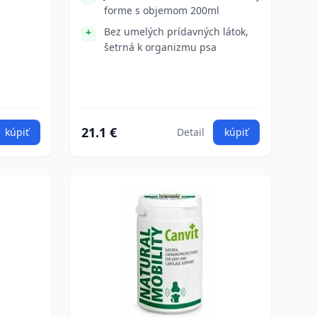
forme s objemom 200ml
Bez umelých prídavných látok,
šetrná k organizmu psa
21.1 €
kúpiť
Detail
kúpiť