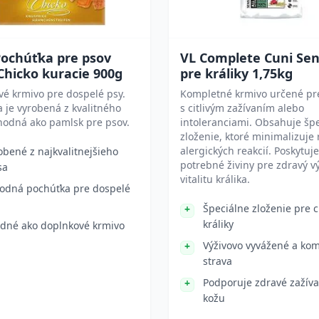
Pochúťka pre psov
VL Complete Cuni Sen
Chicko kuracie 900g
pre králiky 1,75kg
é krmivo pre dospelé psy.
Kompletné krmivo určené pre
 je vyrobená z kvalitného
s citlivým zažívaním alebo
hodná ako pamlsk pre psov.
intoleranciami. Obsahuje šp
zloženie, ktoré minimalizuje 
alergických reakcií. Poskytuje
obené z najkvalitnejšieho
potrebné živiny pre zdravý vý
sa
vitalitu králika.
odná pochúťka pre dospelé
Špeciálne zloženie pre ci
králiky
dné ako doplnkové krmivo
Výživovo vyvážené a ko
strava
Podporuje zdravé zažíva
kožu