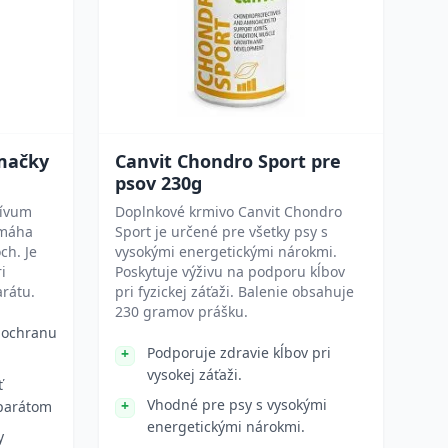
 mačky
Canvit Chondro Sport pre
psov 230g
tívum
Doplnkové krmivo Canvit Chondro
omáha
Sport je určené pre všetky psy s
ch. Je
vysokými energetickými nárokmi.
i
Poskytuje výživu na podporu kĺbov
rátu.
pri fyzickej záťaži. Balenie obsahuje
230 gramov prášku.
 ochranu
Podporuje zdravie kĺbov pri
vysokej záťaži.
ť
Vhodné pre psy s vysokými
parátom
energetickými nárokmi.
y