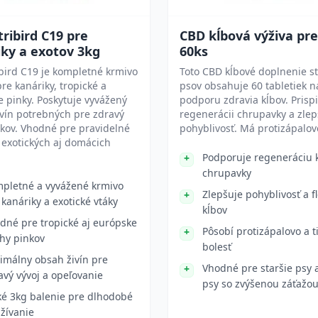
ribird C19 pre
CBD kĺbová výživa pre
ky a exotov 3kg
60ks
bird C19 je kompletné krmivo
Toto CBD kĺbové doplnenie st
re kanáriky, tropické a
psov obsahuje 60 tabletiek n
 pinky. Poskytuje vyvážený
podporu zdravia kĺbov. Prisp
vín potrebných pre zdravý
regenerácii chrupavky a zlep
ákov. Vhodné pre pravidelné
pohyblivosť. Má protizápalov
exotických aj domácich
Podporuje regeneráciu 
chrupavky
pletné a vyvážené krmivo
Zlepšuje pohyblivosť a fl
 kanáriky a exotické vtáky
kĺbov
dné pre tropické aj európske
Pôsobí protizápalovo a ti
hy pinkov
bolesť
imálny obsah živín pre
Vhodné pre staršie psy 
avý vývoj a opeľovanie
psy so zvýšenou záťažou
ké 3kg balenie pre dlhodobé
žívanie