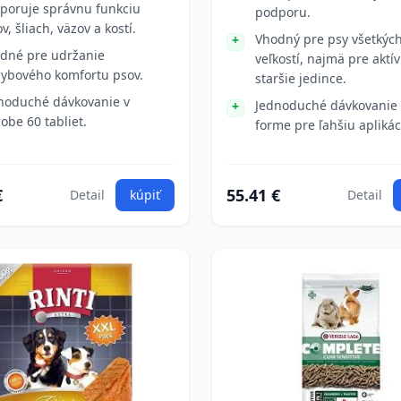
poruje správnu funkciu
podporu.
v, šliach, väzov a kostí.
Vhodný pre psy všetkýc
dné pre udržanie
veľkostí, najmä pre aktí
ybového komfortu psov.
staršie jedince.
noduché dávkovanie v
Jednoduché dávkovanie 
obe 60 tabliet.
forme pre ľahšiu aplikác
€
55.41 €
Detail
kúpiť
Detail