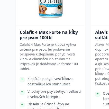
Colafit 4 Max Forte na kĺby
Alavi
pre psov 100tbl
sulfát
Colafit 4 Max Forte je kĺbová výživa
Alavis M
určená pre psov. Jej podávanie
doplnok 
prispieva k zlepšeniu pohyblivosti
podporu
kĺbov a eliminácii ich stuhnutia.
aparátu
Prípravok je dodávaný vo forme 100
a glukos
tablet.
prispiev
kĺbov a 
potrebu
Zlepšuje pohyblivosť kĺbov a
ťažkosti
odstraňuje ich stuhnutosť.
Vhodný pre psy všetkých veľkostí
Obs
a vekových kategórií.
kom
Obsahuje účinné látky na
sul