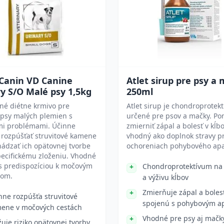
 Canin VD Canine
Atlet sirup pre psy a
y S/O Malé psy 1,5kg
250ml
né diétne krmivo pre
Atlet sirup je chondroprotek
 psy malých plemien s
určené pre psov a mačky. P
i problémami. Účinne
zmierniť zápal a bolesť v kĺbo
rozpúšťať struvitové kamene
vhodný ako doplnok stravy pr
ádzať ich opätovnej tvorbe
ochoreniach pohybového apa
ecifickému zloženiu. Vhodné
s predispozíciou k močovým
Chondroprotektívum na
mom.
a výživu kĺbov
Zmierňuje zápal a boles
nne rozpúšťa struvitové
spojenú s pohybovým a
ene v močových cestách
Vhodné pre psy aj mačk
žuje riziko opätovnej tvorby