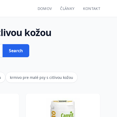
DOMOV
ČLÁNKY
KONTAKT
tlivou kožou
Search
u
krmivo pre malé psy s citlivou kožou