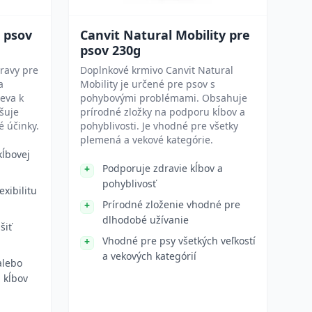
 psov
Canvit Natural Mobility pre
psov 230g
ravy pre
Doplnkové krmivo Canvit Natural
a
Mobility je určené pre psov s
ieva k
pohybovými problémami. Obsahuje
šuje
prírodné zložky na podporu kĺbov a
é účinky.
pohyblivosti. Je vhodné pre všetky
plemená a vekové kategórie.
kĺbovej
Podporuje zdravie kĺbov a
pohyblivosť
exibilitu
Prírodné zloženie vhodné pre
dlhodobé užívanie
šiť
Vhodné pre psy všetkých veľkostí
a vekových kategórií
alebo
 kĺbov