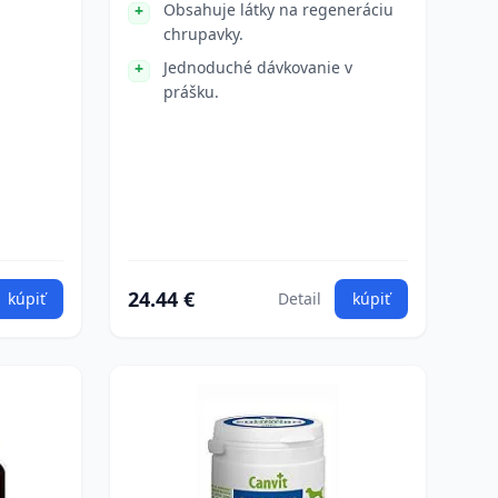
Obsahuje látky na regeneráciu
chrupavky.
Jednoduché dávkovanie v
prášku.
24.44 €
kúpiť
Detail
kúpiť