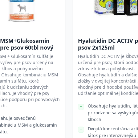
s MSM+Glukosamín
Hyalutidín DC ACTIV 
 pre psov 60tbl nový
psov 2x125ml
SM + Glukosamín sulfát je
Hyalutidín DC ACTIV je kĺbová
výživy pre psov určený na
určená pre psov, ktorá podp
 kĺbov a pohybového
zdravie kĺbov a pohyblivosť.
. Obsahuje kombináciu MSM
Obsahuje hyalutidín a ďalšie
amín sulfátu, ktoré
zložky v dvojitej koncentrácii.
ajú k udržaniu zdravých
vhodný pre dlhodobé použív
šliach. Je vhodný pre psy
udržanie optimálnej kondície
júce podporu pri pohybových
ach.
Obsahuje hyalutidín, lá
prirodzene sa vyskytujú
ahuje osvedčenú
kĺboch.
bináciu MSM a glukosamín
Dvojitá koncentrácia akt
fátu.
látok pre intenzívnejšiu