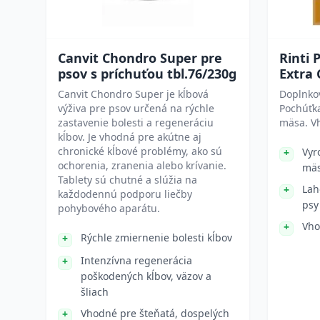
Canvit Chondro Super pre
Rinti 
psov s príchuťou tbl.76/230g
Extra 
Canvit Chondro Super je kĺbová
Doplnkov
výživa pre psov určená na rýchle
Pochúťka
zastavenie bolesti a regeneráciu
mäsa. V
kĺbov. Je vhodná pre akútne aj
chronické kĺbové problémy, ako sú
Vyr
ochorenia, zranenia alebo krívanie.
mä
Tablety sú chutné a slúžia na
Lah
každodennú podporu liečby
psy
pohybového aparátu.
Vho
Rýchle zmiernenie bolesti kĺbov
Intenzívna regenerácia
poškodených kĺbov, väzov a
šliach
Vhodné pre šteňatá, dospelých