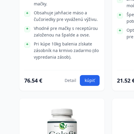
mačky.
moč
Obsahuje jahňacie mäso a
Špe
čučoriedky pre vyváženú výživu.
pot
Vhodné pre mačky s receptúrou
Opt
založenou na špalde a ovse.
pre
Pri kúpe 10kg balenia získate
zásobník na krmivo zadarmo (do
vypredania zásob).
76.54 €
21.52 
Detail
kúpiť