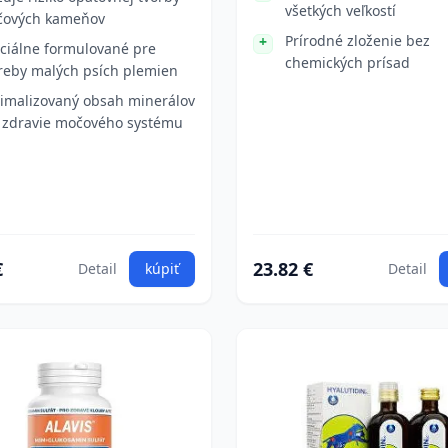
všetkých veľkostí
ových kameňov
Prírodné zloženie bez
ciálne formulované pre
chemických prísad
reby malých psích plemien
imalizovaný obsah minerálov
 zdravie močového systému
€
23.82 €
Detail
kúpiť
Detail