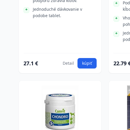
podporu zdravia kĺbov.
Pod
Jednoduché dávkovanie v
kĺbo
podobe tablet.
Vho
poh
Jed
pod
27.1 €
22.79 
Detail
kúpiť