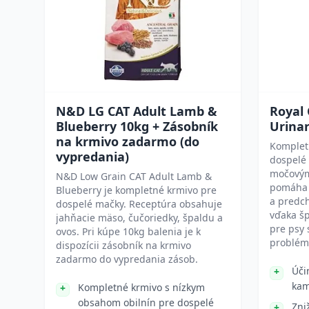
N&D LG CAT Adult Lamb &
Royal
Blueberry 10kg + Zásobník
Urinar
na krmivo zadarmo (do
Komplet
vypredania)
dospelé
močovým
N&D Low Grain CAT Adult Lamb &
pomáha 
Blueberry je kompletné krmivo pre
a predch
dospelé mačky. Receptúra obsahuje
vďaka šp
jahňacie mäso, čučoriedky, špaldu a
pre psy 
ovos. Pri kúpe 10kg balenia je k
problé
dispozícii zásobník na krmivo
zadarmo do vypredania zásob.
Úči
kam
Kompletné krmivo s nízkym
obsahom obilnín pre dospelé
Zni