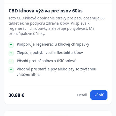
CBD kĺbová výživa pre psov 60ks
Toto CBD kĺbové doplnenie stravy pre psov obsahuje 60
tabletiek na podporu zdravia kĺbov. Prispieva k
regenerácii chrupavky a zlepšuje pohyblivosť. Má
protizápalové účinky.
Podporuje regeneráciu kĺbovej chrupavky
Zlepšuje pohyblivosť a flexibilitu kĺbov
Pôsobí protizápalovo a tišiť bolesť
Vhodné pre staršie psy alebo psy so zvýšenou
záťažou kĺbov
30.88 €
Detail
kúpiť