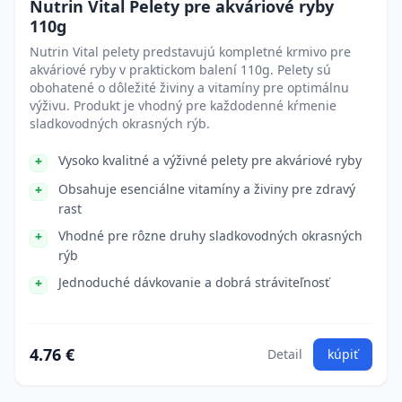
Nutrin Vital Pelety pre akváriové ryby
110g
Nutrin Vital pelety predstavujú kompletné krmivo pre
akváriové ryby v praktickom balení 110g. Pelety sú
obohatené o dôležité živiny a vitamíny pre optimálnu
výživu. Produkt je vhodný pre každodenné kŕmenie
sladkovodných okrasných rýb.
Vysoko kvalitné a výživné pelety pre akváriové ryby
Obsahuje esenciálne vitamíny a živiny pre zdravý
rast
Vhodné pre rôzne druhy sladkovodných okrasných
rýb
Jednoduché dávkovanie a dobrá stráviteľnosť
4.76 €
Detail
kúpiť