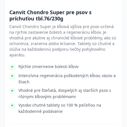
Canvit Chondro Super pre psov s
príchuťou tbl.76/230g
Canvit Chondro Super je kĺbová výživa pre psov určená
na rýchle zastavenie bolesti a regeneráciu kĺbov. Je
vhodná pre akútne aj chronické kĺbové problémy, ako sú
ochorenia, zranenia alebo krívanie. Tablety sú chutné a
slúžia na každodennú podporu liečby pohybového
aparátu.
Rýchle zmiernenie bolesti kĺbov
Intenzívna regenerácia poškodených kĺbov, väzov a
šliach
Vhodné pre šteňatá, dospelých aj starších psov s
rôznymi kĺbovými problémami
Vysoko chutné tablety so 100 % pečeňou na
každodenné podávanie