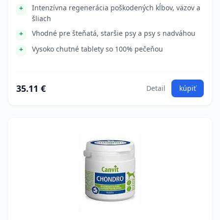
Intenzívna regenerácia poškodených kĺbov, väzov a
šliach
Vhodné pre šteňatá, staršie psy a psy s nadváhou
Vysoko chutné tablety so 100% pečeňou
35.11 €
Detail
kúpiť