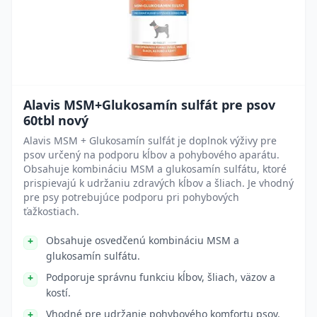
Alavis MSM+Glukosamín sulfát pre psov
60tbl nový
Alavis MSM + Glukosamín sulfát je doplnok výživy pre
psov určený na podporu kĺbov a pohybového aparátu.
Obsahuje kombináciu MSM a glukosamín sulfátu, ktoré
prispievajú k udržaniu zdravých kĺbov a šliach. Je vhodný
pre psy potrebujúce podporu pri pohybových
ťažkostiach.
Obsahuje osvedčenú kombináciu MSM a
glukosamín sulfátu.
Podporuje správnu funkciu kĺbov, šliach, väzov a
kostí.
Vhodné pre udržanie pohybového komfortu psov.