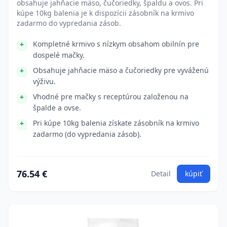
obsahuje jahňacie mäso, čučoriedky, špaldu a ovos. Pri
kúpe 10kg balenia je k dispozícii zásobník na krmivo
zadarmo do vypredania zásob.
Kompletné krmivo s nízkym obsahom obilnín pre
dospelé mačky.
Obsahuje jahňacie mäso a čučoriedky pre vyváženú
výživu.
Vhodné pre mačky s receptúrou založenou na
špalde a ovse.
Pri kúpe 10kg balenia získate zásobník na krmivo
zadarmo (do vypredania zásob).
76.54 €
Detail
kúpiť