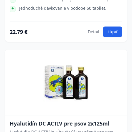
Jednoduché dávkovanie v podobe 60 tabliet.
22.79 €
Detail
kúpiť
Hyalutidín DC ACTIV pre psov 2x125ml
Hyalutidín DC ACTIV je kĺbová výživa určená pre psov,