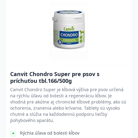
Canvit Chondro Super pre psov s
príchuťou tbl.166/500g
Canvit Chondro Super je kĺbová výživa pre psov určená
na rýchlu úľavu od bolesti a regeneráciu kĺbov. Je
vhodná pre akútne aj chronické kĺbové problémy, ako sú
ochorenia, zranenia alebo krívanie. Tablety sú vysoko
chutné a slúžia na každodennú podporu liečby
pohybového aparátu.
Rýchla úľava od bolesti kĺbov