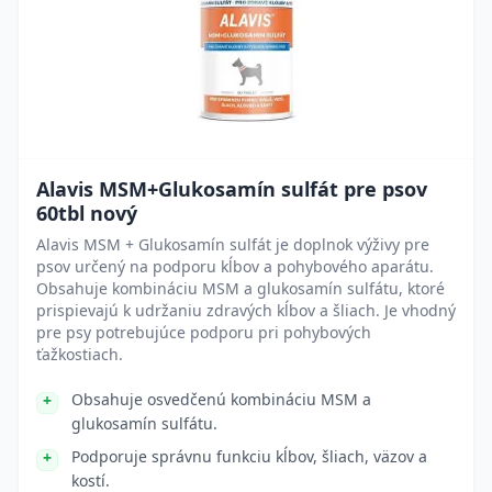
Alavis MSM+Glukosamín sulfát pre psov
60tbl nový
Alavis MSM + Glukosamín sulfát je doplnok výživy pre
psov určený na podporu kĺbov a pohybového aparátu.
Obsahuje kombináciu MSM a glukosamín sulfátu, ktoré
prispievajú k udržaniu zdravých kĺbov a šliach. Je vhodný
pre psy potrebujúce podporu pri pohybových
ťažkostiach.
Obsahuje osvedčenú kombináciu MSM a
glukosamín sulfátu.
Podporuje správnu funkciu kĺbov, šliach, väzov a
kostí.