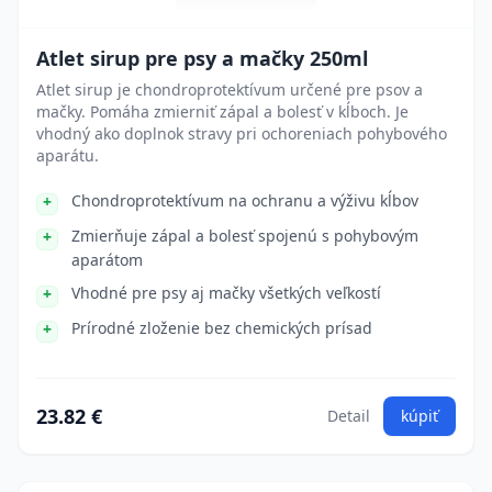
Atlet sirup pre psy a mačky 250ml
Atlet sirup je chondroprotektívum určené pre psov a
mačky. Pomáha zmierniť zápal a bolesť v kĺboch. Je
vhodný ako doplnok stravy pri ochoreniach pohybového
aparátu.
Chondroprotektívum na ochranu a výživu kĺbov
Zmierňuje zápal a bolesť spojenú s pohybovým
aparátom
Vhodné pre psy aj mačky všetkých veľkostí
Prírodné zloženie bez chemických prísad
23.82 €
Detail
kúpiť