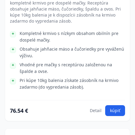
kompletné krmivo pre dospelé mačky. Receptúra
obsahuje jahňacie mäso, čučoriedky, špaldu a ovos. Pri
kúpe 10kg balenia je k dispozícii zásobník na krmivo
zadarmo do vypredania zásob.
Kompletné krmivo s nízkym obsahom obilnín pre
dospelé mačky.
Obsahuje jahňacie mäso a čučoriedky pre vyváženú
výživu.
Vhodné pre mačky s receptúrou založenou na
špalde a ovse.
Pri kúpe 10kg balenia získate zásobník na krmivo
zadarmo (do vypredania zásob).
76.54 €
Detail
kúpiť