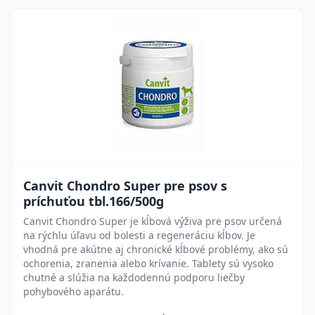
Canvit Chondro Super pre psov s
príchuťou tbl.166/500g
Canvit Chondro Super je kĺbová výživa pre psov určená
na rýchlu úľavu od bolesti a regeneráciu kĺbov. Je
vhodná pre akútne aj chronické kĺbové problémy, ako sú
ochorenia, zranenia alebo krívanie. Tablety sú vysoko
chutné a slúžia na každodennú podporu liečby
pohybového aparátu.