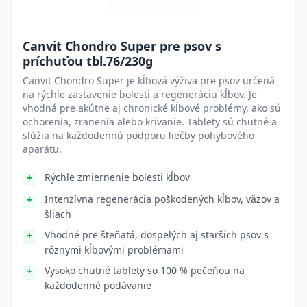
Canvit Chondro Super pre psov s
príchuťou tbl.76/230g
Canvit Chondro Super je kĺbová výživa pre psov určená
na rýchle zastavenie bolesti a regeneráciu kĺbov. Je
vhodná pre akútne aj chronické kĺbové problémy, ako sú
ochorenia, zranenia alebo krívanie. Tablety sú chutné a
slúžia na každodennú podporu liečby pohybového
aparátu.
Rýchle zmiernenie bolesti kĺbov
Intenzívna regenerácia poškodených kĺbov, väzov a
šliach
Vhodné pre šteňatá, dospelých aj starších psov s
rôznymi kĺbovými problémami
Vysoko chutné tablety so 100 % pečeňou na
každodenné podávanie