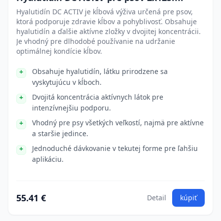
Hyalutidín DC ACTIV je kĺbová výživa určená pre psov,
ktorá podporuje zdravie kĺbov a pohyblivosť. Obsahuje
hyalutidín a ďalšie aktívne zložky v dvojitej koncentrácii.
Je vhodný pre dlhodobé používanie na udržanie
optimálnej kondície kĺbov.
Obsahuje hyalutidín, látku prirodzene sa
vyskytujúcu v kĺboch.
Dvojitá koncentrácia aktívnych látok pre
intenzívnejšiu podporu.
Vhodný pre psy všetkých veľkostí, najmä pre aktívne
a staršie jedince.
Jednoduché dávkovanie v tekutej forme pre ľahšiu
aplikáciu.
55.41 €
Detail
kúpiť