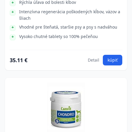
Rýchla úľava od bolesti kĺbov
Intenzívna regenerácia poškodených kĺbov, väzov a
šliach
Vhodné pre šteňatá, staršie psy a psy s nadváhou
Vysoko chutné tablety so 100% pečeňou
35.11 €
Detail
kúpiť