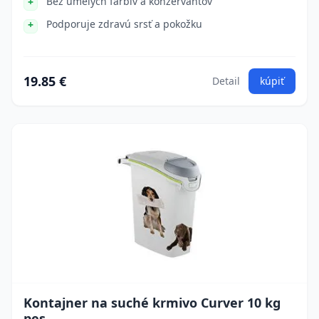
Bez umelých farbív a konzervantov
Podporuje zdravú srsť a pokožku
19.85 €
Detail
kúpiť
Kontajner na suché krmivo Curver 10 kg
pes