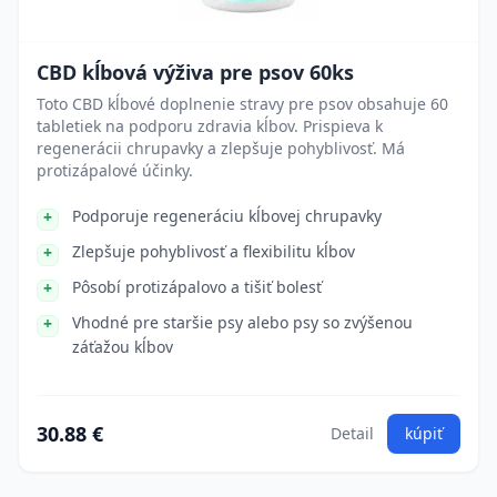
CBD kĺbová výživa pre psov 60ks
Toto CBD kĺbové doplnenie stravy pre psov obsahuje 60
tabletiek na podporu zdravia kĺbov. Prispieva k
regenerácii chrupavky a zlepšuje pohyblivosť. Má
protizápalové účinky.
Podporuje regeneráciu kĺbovej chrupavky
Zlepšuje pohyblivosť a flexibilitu kĺbov
Pôsobí protizápalovo a tišiť bolesť
Vhodné pre staršie psy alebo psy so zvýšenou
záťažou kĺbov
30.88 €
Detail
kúpiť