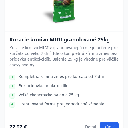
Kuracie krmivo MIDI granulované 25kg
Kuracie krmivo MIDI v granulovanej forme je určené pre
kurčatá od veku 7 dní. Ide o kompletnú kŕmnu zmes bez
prídavku antikokcidík. Balenie 25 kg je vhodné pre väčšie
chovy hydiny.
Kompletná kŕmna zmes pre kurčatá od 7 dní
Bez prídavku antikokcidík
Veľké ekonomické balenie 25 kg
Granulovaná forma pre jednoduché kŕmenie
22.92 €
Detail
kúpiť