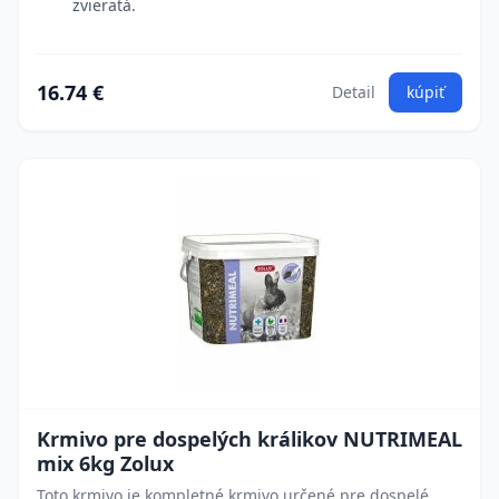
zvieratá.
16.74 €
Detail
kúpiť
Krmivo pre dospelých králikov NUTRIMEAL
mix 6kg Zolux
Toto krmivo je kompletné krmivo určené pre dospelé