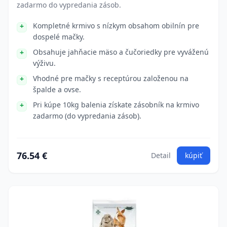
zadarmo do vypredania zásob.
Kompletné krmivo s nízkym obsahom obilnín pre
dospelé mačky.
Obsahuje jahňacie mäso a čučoriedky pre vyváženú
výživu.
Vhodné pre mačky s receptúrou založenou na
špalde a ovse.
Pri kúpe 10kg balenia získate zásobník na krmivo
zadarmo (do vypredania zásob).
76.54 €
Detail
kúpiť