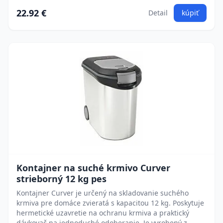
22.92 €
Detail
kúpiť
Kontajner na suché krmivo Curver
strieborný 12 kg pes
Kontajner Curver je určený na skladovanie suchého
krmiva pre domáce zvieratá s kapacitou 12 kg. Poskytuje
hermetické uzavretie na ochranu krmiva a praktický
dávkovač na jednoduché odoberanie. Je vyrobený z