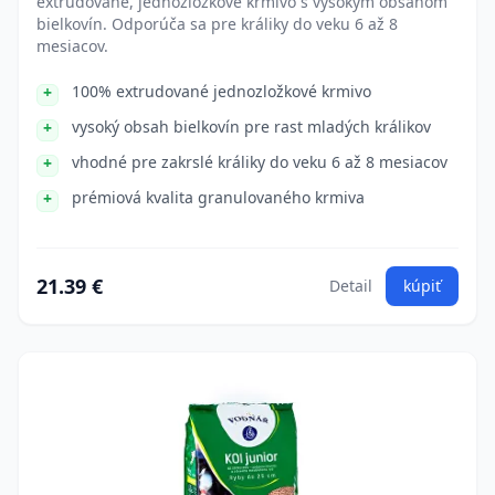
extrudované, jednozložkové krmivo s vysokým obsahom
bielkovín. Odporúča sa pre králiky do veku 6 až 8
mesiacov.
100% extrudované jednozložkové krmivo
vysoký obsah bielkovín pre rast mladých králikov
vhodné pre zakrslé králiky do veku 6 až 8 mesiacov
prémiová kvalita granulovaného krmiva
21.39 €
Detail
kúpiť