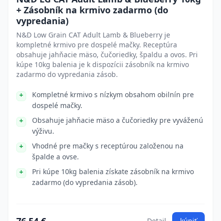
+ Zásobník na krmivo zadarmo (do
vypredania)
N&D Low Grain CAT Adult Lamb & Blueberry je
kompletné krmivo pre dospelé mačky. Receptúra
obsahuje jahňacie mäso, čučoriedky, špaldu a ovos. Pri
kúpe 10kg balenia je k dispozícii zásobník na krmivo
zadarmo do vypredania zásob.
Kompletné krmivo s nízkym obsahom obilnín pre
dospelé mačky.
Obsahuje jahňacie mäso a čučoriedky pre vyváženú
výživu.
Vhodné pre mačky s receptúrou založenou na
špalde a ovse.
Pri kúpe 10kg balenia získate zásobník na krmivo
zadarmo (do vypredania zásob).
Detail
kúpiť