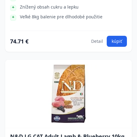
Znížený obsah cukru a lepku
Veľké 8kg balenie pre dlhodobé použitie
74.71 €
Detail
kúpiť
N&D LG CAT Adult Lamb & Blueberry 10kg