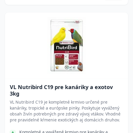
VL Nutribird C19 pre kanáriky a exotov
3kg
VL Nutribird C19 je kompletné krmivo určené pre
kanáriky, tropické a európske pinky. Poskytuje vyvážený
obsah živín potrebných pre zdravý vývoj vtákov. Vhodné
pre pravidelné kŕmenie exotických aj domácich druhov.
Kompletné a vyvážené krmivo pre kanáriky a