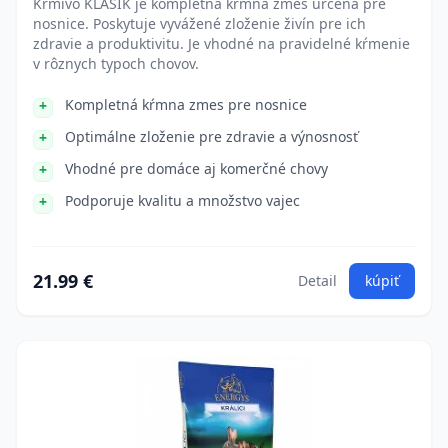
Krmivo KLASIK je kompletná kŕmna zmes určená pre
nosnice. Poskytuje vyvážené zloženie živín pre ich
zdravie a produktivitu. Je vhodné na pravidelné kŕmenie
v rôznych typoch chovov.
Kompletná kŕmna zmes pre nosnice
Optimálne zloženie pre zdravie a výnosnosť
Vhodné pre domáce aj komerčné chovy
Podporuje kvalitu a množstvo vajec
21.99 €
Detail
kúpiť