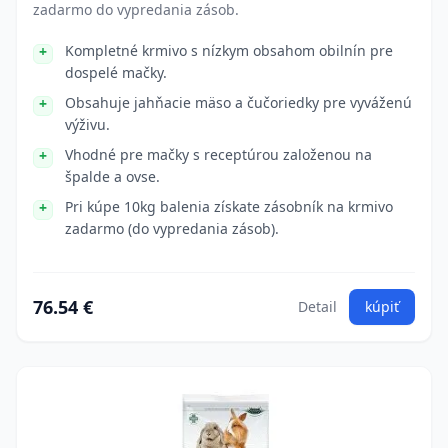
zadarmo do vypredania zásob.
Kompletné krmivo s nízkym obsahom obilnín pre
dospelé mačky.
Obsahuje jahňacie mäso a čučoriedky pre vyváženú
výživu.
Vhodné pre mačky s receptúrou založenou na
špalde a ovse.
Pri kúpe 10kg balenia získate zásobník na krmivo
zadarmo (do vypredania zásob).
76.54 €
Detail
kúpiť