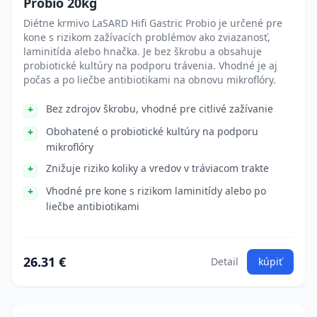
Probio 20kg
Diétne krmivo LaSARD Hifi Gastric Probio je určené pre
kone s rizikom zažívacích problémov ako zviazanosť,
laminitída alebo hnačka. Je bez škrobu a obsahuje
probiotické kultúry na podporu trávenia. Vhodné je aj
počas a po liečbe antibiotikami na obnovu mikroflóry.
Bez zdrojov škrobu, vhodné pre citlivé zažívanie
Obohatené o probiotické kultúry na podporu
mikroflóry
Znižuje riziko koliky a vredov v tráviacom trakte
Vhodné pre kone s rizikom laminitídy alebo po
liečbe antibiotikami
26.31 €
Detail
kúpiť