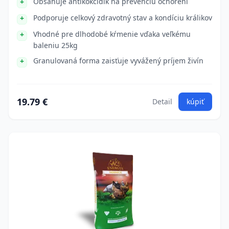
Obsahuje antikokcidík na prevenciu ochorení
Podporuje celkový zdravotný stav a kondíciu králikov
Vhodné pre dlhodobé kŕmenie vďaka veľkému
baleniu 25kg
Granulovaná forma zaisťuje vyvážený príjem živín
19.79 €
Detail
kúpiť