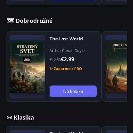
🗺️ Dobrodružné
The Lost World
Arthur Conan Doyle
€2.99
€12.50
✨ Zadarmo s PRO
Do košíka
📜 Klasika