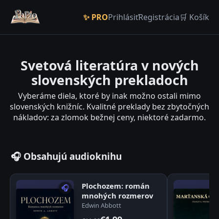
✨ PRO
Prihlásiť
Registrácia
🛒 Košík
Svetová literatúra v nových
slovenských prekladoch
Vyberáme diela, ktoré by inak možno ostali mimo
slovenských knižníc. Kvalitné preklady bez zbytočných
nákladov: za zlomok bežnej ceny, niektoré zadarmo.
🎧 Obsahujú audioknihu
Plochozem: román
🎧
mnohých rozmerov
Edwin Abbott