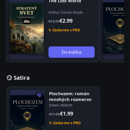
The Lost World
Arthur Conan Doyle
€2.99
€12.50
✨ Zadarmo s PRO
Do košíka
😏 Satira
Plochozem: román
🎧
mnohých rozmerov
Edwin Abbott
€1.99
€11.00
✨ Zadarmo s PRO