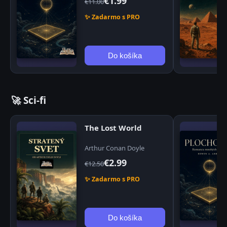
€1.99
€11.00
✨ Zadarmo s PRO
Do košíka
🚀 Sci-fi
The Lost World
Arthur Conan Doyle
€2.99
€12.50
✨ Zadarmo s PRO
Do košíka