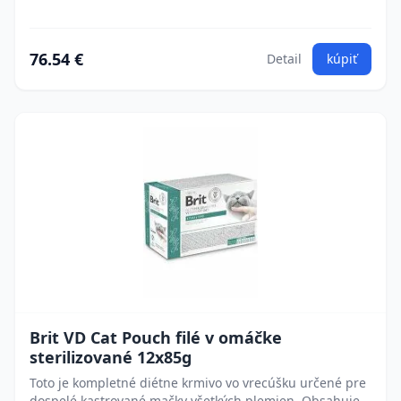
76.54 €
Detail
kúpiť
Brit VD Cat Pouch filé v omáčke
sterilizované 12x85g
Toto je kompletné diétne krmivo vo vrecúšku určené pre
dospelé kastrované mačky všetkých plemien. Obsahuje