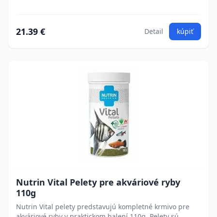
21.39 €
Detail
kúpiť
Nutrin Vital Pelety pre akváriové ryby
110g
Nutrin Vital pelety predstavujú kompletné krmivo pre
akváriové ryby v praktickom balení 110g. Pelety sú