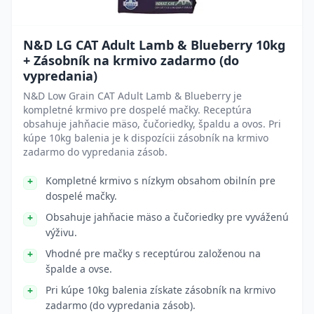
N&D LG CAT Adult Lamb & Blueberry 10kg
+ Zásobník na krmivo zadarmo (do
vypredania)
N&D Low Grain CAT Adult Lamb & Blueberry je
kompletné krmivo pre dospelé mačky. Receptúra
obsahuje jahňacie mäso, čučoriedky, špaldu a ovos. Pri
kúpe 10kg balenia je k dispozícii zásobník na krmivo
zadarmo do vypredania zásob.
Kompletné krmivo s nízkym obsahom obilnín pre
dospelé mačky.
Obsahuje jahňacie mäso a čučoriedky pre vyváženú
výživu.
Vhodné pre mačky s receptúrou založenou na
špalde a ovse.
Pri kúpe 10kg balenia získate zásobník na krmivo
zadarmo (do vypredania zásob).