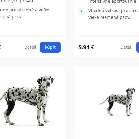
 umelých prísad
intenzívne aportovanie.
dné pre stredné a veľké
Vhodná veľkosť pre stre
mená psov
veľké plemená psov.
€
5.94 €
Detail
kúpiť
Detail