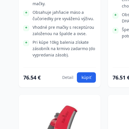
mačky.
cho
Obsahuje jahňacie mäso a
Obs
čučoriedky pre vyváženú výživu.
DHA
Vhodné pre mačky s receptúrou
Špe
založenou na špalde a ovse.
pot
Pri kúpe 10kg balenia získate
zásobník na krmivo zadarmo (do
vypredania zásob).
76.54 €
76.51 
Detail
kúpiť