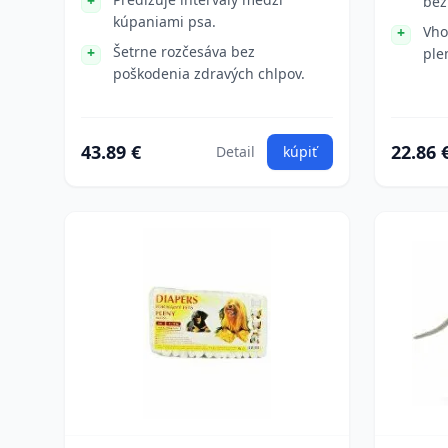
bez
kúpaniami psa.
Vho
Šetrne rozčesáva bez
ple
poškodenia zdravých chlpov.
43.89 €
22.86 
Detail
kúpiť