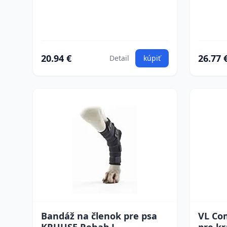
20.94 €
26.77 
Detail
kúpiť
Bandáž na členok pre psa
VL Com