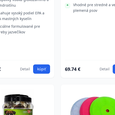
Vhodné pre stredné a ve
ndroitínu
plemená psov
ahuje vysoký podiel EPA a
 mastných kyselín
ciálne formulované pre
reby jazvečíkov
€
69.74 €
Detail
kúpiť
Detail