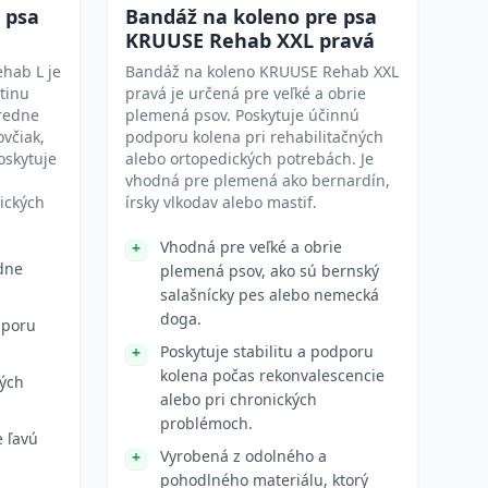
 psa
Bandáž na koleno pre psa
KRUUSE Rehab XXL pravá
hab L je
Bandáž na koleno KRUUSE Rehab XXL
tinu
pravá je určená pre veľké a obrie
tredne
plemená psov. Poskytuje účinnú
včiak,
podporu kolena pri rehabilitačných
oskytuje
alebo ortopedických potrebách. Je
vhodná pre plemená ako bernardín,
ických
írsky vlkodav alebo mastif.
Vhodná pre veľké a obrie
dne
plemená psov, ako sú bernský
salašnícky pes alebo nemecká
doga.
dporu
Poskytuje stabilitu a podporu
kolena počas rekonvalescencie
ných
alebo pri chronických
problémoch.
 ľavú
Vyrobená z odolného a
pohodlného materiálu, ktorý