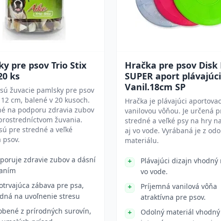
y pre psov Trio Stix
Hračka pre psov Disk
20 ks
SUPER aport plávajúci
Vanil.18cm SP
x sú žuvacie pamlsky pre psov
 12 cm, balené v 20 kusoch.
Hračka je plávajúci aportovac
né na podporu zdravia zubov
vanilovou vôňou. Je určená p
prostredníctvom žuvania.
stredné a veľké psy na hry n
ú pre stredné a veľké
aj vo vode. Vyrábaná je z od
 psov.
materiálu.
poruje zdravie zubov a dásní
Plávajúci dizajn vhodný
aním
vo vode.
otrvajúca zábava pre psa,
Príjemná vanilová vôňa
dná na uvoľnenie stresu
atraktívna pre psov.
obené z prírodných surovín,
Odolný materiál vhodný