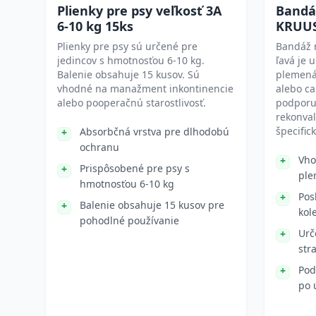
Plienky pre psy veľkosť 3A
Bandá
6-10 kg 15ks
KRUUS
Plienky pre psy sú určené pre
Bandáž 
jedincov s hmotnosťou 6-10 kg.
ľavá je 
Balenie obsahuje 15 kusov. Sú
plemená 
vhodné na manažment inkontinencie
alebo ca
alebo pooperačnú starostlivosť.
podporu
rekonval
špecific
Absorbčná vrstva pre dlhodobú
ochranu
Vho
Prispôsobené pre psy s
ple
hmotnosťou 6-10 kg
Pos
Balenie obsahuje 15 kusov pre
kol
pohodlné používanie
Urč
str
Pod
po 