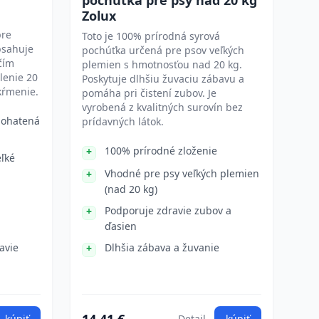
pochúťka pre psy nad 20 kg
Zolux
pre
Toto je 100% prírodná syrová
bsahuje
pochúťka určená pre psov veľkých
čím
plemien s hmotnosťou nad 20 kg.
lenie 20
Poskytuje dlhšiu žuvaciu zábavu a
kŕmenie.
pomáha pri čistení zubov. Je
vyrobená z kvalitných surovín bez
bohatená
prídavných látok.
100% prírodné zloženie
ľké
Vhodné pre psy veľkých plemien
(nad 20 kg)
Podporuje zdravie zubov a
ďasien
avie
Dlhšia zábava a žuvanie
kúpiť
Detail
kúpiť