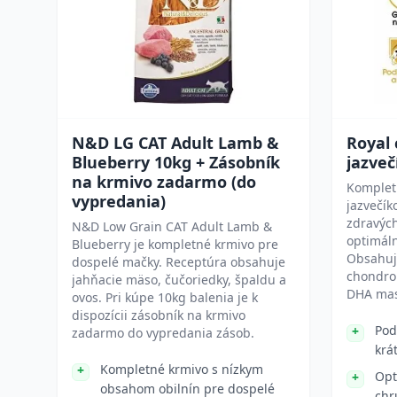
N&D LG CAT Adult Lamb &
Royal
Blueberry 10kg + Zásobník
jazveč
na krmivo zadarmo (do
Komplet
vypredania)
jazvečík
zdravých
N&D Low Grain CAT Adult Lamb &
optimáln
Blueberry je kompletné krmivo pre
Obsahuj
dospelé mačky. Receptúra obsahuje
chondroi
jahňacie mäso, čučoriedky, špaldu a
DHA mas
ovos. Pri kúpe 10kg balenia je k
dispozícii zásobník na krmivo
Pod
zadarmo do vypredania zásob.
krá
Kompletné krmivo s nízkym
Opt
obsahom obilnín pre dospelé
chr