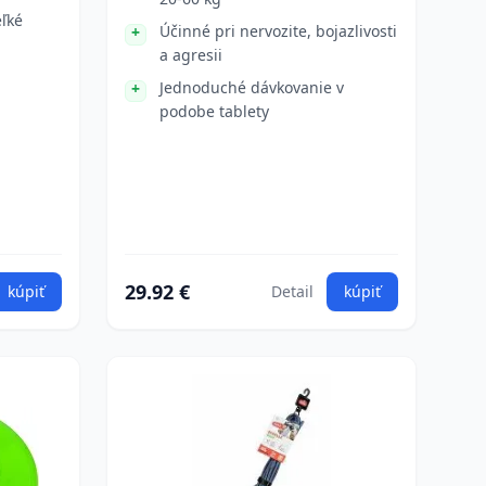
ľké
Účinné pri nervozite, bojazlivosti
a agresii
Jednoduché dávkovanie v
podobe tablety
29.92 €
kúpiť
Detail
kúpiť