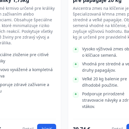
áliky 1,75kg
pre papagáje 20 kg
é krmivo určené pre králiky
Avicentra zmes na klíčenie je
ým zažívaním alebo
špecializovaná kŕmna zmes 
nciami. Obsahuje špeciálne
stredné a veľké papagáje. O
, ktoré minimalizuje riziko
semená vhodné na klíčenie, 
ých reakcií. Poskytuje všetky
zvyšuje výživovú hodnotu. Ba
 živiny pre zdravý vývoj a
kg je určené pre pravidelné 
králika.
Vysoko výživová zmes o
ciálne zloženie pre citlivé
o klíčiace semená.
iky
Vhodná pre stredné a ve
ivovo vyvážené a kompletná
druhy papagájov.
ava
Veľké 20 kg balenie pre
poruje zdravé zažívanie a
dlhodobé použitie.
u
Podporuje prirodzené
stravovacie návyky a zdr
vtákov.
Detail
kúpiť
Detail