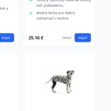
voči poškodeniu.
dné a
Modrá farba pre dobrú
viditeľnosť v teréne.
25.16 €
kúpiť
Detail
kúpiť