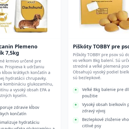
 canin Plemeno
Piškóty TOBBY pre ps
ík 7,5kg
Piškóty TOBBY pre psov sú d
vo veľkom 8kg balení. Sú urč
né krmivo určené pre
stredné a veľké plemená pso
ov. Prispieva k udržaniu
Obsahujú vysoký podiel bielk
 kĺbov krátkych končatín a
sú bezlepkové.
ej hydratácii chrupavky.
e kombináciu glukozamínu,
Veľké 8kg balenie pre d
tínu a vysoký obsah EPA a
tných kyselín.
použitie
Vysoký obsah bielkovín 
poruje zdravie kĺbov
zdravý vývoj
tkych končatín
Bezlepkové zloženie vh
imalizuje hydratáciu
citlivé psy
upavky vďaka glukozamínu a