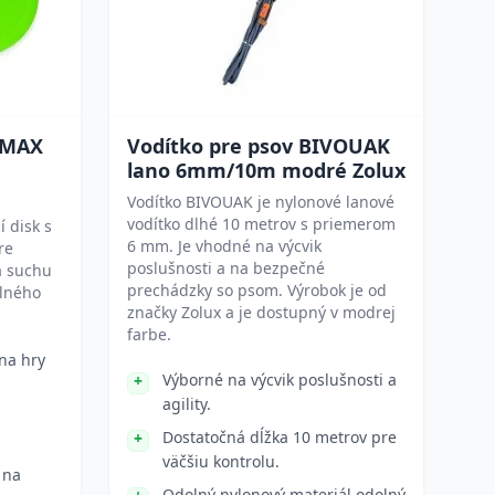
 MAX
Vodítko pre psov BIVOUAK
lano 6mm/10m modré Zolux
Vodítko BIVOUAK je nylonové lanové
vodítko dlhé 10 metrov s priemerom
í disk s
6 mm. Je vhodné na výcvik
re
poslušnosti a na bezpečné
a suchu
prechádzky so psom. Výrobok je od
olného
značky Zolux a je dostupný v modrej
farbe.
 na hry
Výborné na výcvik poslušnosti a
agility.
Dostatočná dĺžka 10 metrov pre
väčšiu kontrolu.
 na
Odolný nylonový materiál odolný