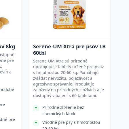
ov 8kg
Serene-UM Xtra pre psov LB
60tbl
ostupné
ené pre
Serene-UM Xtra sú prírodné
v.
upokojujúce tablety určené pre psov
ovín a
s hmotnosťou 20-60 kg. Pomáhajú
zvládať nervozitu, bojazlivosť a
agresívne správanie. Produkt je
lhodobé
založený na prírodných zložkách a je
dostupný v balení s 60 tabletami.
pre
Prírodné zloženie bez
chemických látok
odné pre
Vhodné pre psy s hmotnosťou
20-60 kg