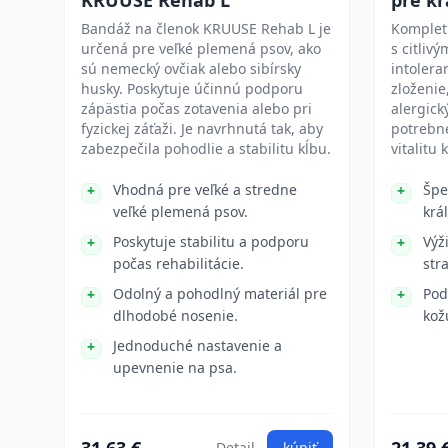
KRUUSE Rehab L
pre kr
Bandáž na členok KRUUSE Rehab L je
Kompletn
určená pre veľké plemená psov, ako
s citliv
sú nemecký ovčiak alebo sibírsky
intolera
husky. Poskytuje účinnú podporu
zloženie
zápästia počas zotavenia alebo pri
alergick
fyzickej záťaži. Je navrhnutá tak, aby
potrebné
zabezpečila pohodlie a stabilitu kĺbu.
vitalitu 
Vhodná pre veľké a stredne
Špe
veľké plemená psov.
král
Poskytuje stabilitu a podporu
Výž
počas rehabilitácie.
str
Odolný a pohodlný materiál pre
Pod
dlhodobé nosenie.
kož
Jednoduché nastavenie a
upevnenie na psa.
Detail
kúpiť