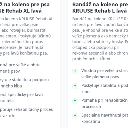
ž na koleno pre psa
Bandáž na koleno pre
E Rehab XL ľavá
KRUUSE Rehab L ľavá
na koleno KRUUSE Rehab XL
Bandáž na koleno KRUUSE Re
určená pre veľké psie
určená pre ľavú zadnú konča
ako rotvajler, bulmastif
psa. Je vhodná pre veľké a s
ne corso. Poskytuje účinnú
veľké plemená ako nemecký o
 kolenného kĺbu počas
boxer alebo sibírsky husky. P
escencie. Je navrhnutá
ortopedickú podporu pri
ky pre ľavú končatinu psa.
rekonvalescencii alebo chron
problémoch s kĺbmi.
dná pre veľké a obrie
Vhodná pre veľké a stre
mená psov.
veľké plemená psov
kytuje stabilitu a podporu
Poskytuje stabilitu a po
enného kĺbu.
kĺbu
ená špecificky pre ľavú
Pomáha pri rehabilitač
anu tela.
procesoch
poruje rehabilitačný proces
Špeciálne navrhnutá pre
úrazoch.
končatinu