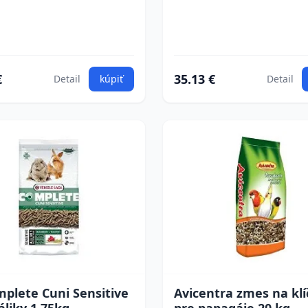
€
35.13 €
Detail
kúpiť
Detail
plete Cuni Sensitive
Avicentra zmes na klí