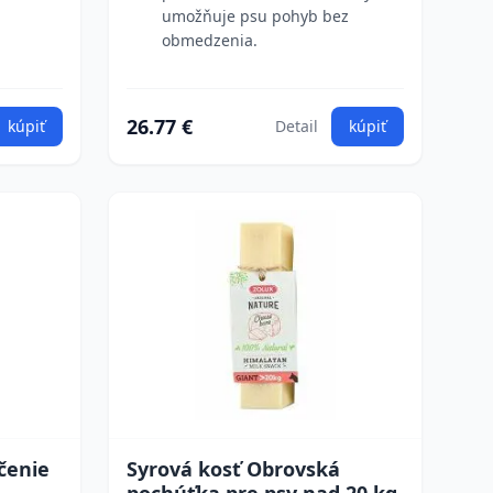
umožňuje psu pohyb bez
obmedzenia.
26.77 €
kúpiť
Detail
kúpiť
čenie
Syrová kosť Obrovská