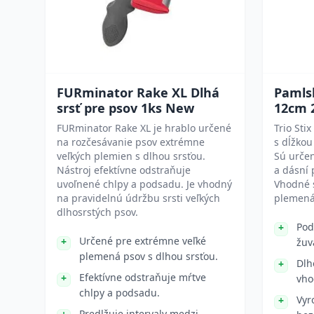
FURminator Rake XL Dlhá
Pamlsk
srsť pre psov 1ks New
12cm 
FURminator Rake XL je hrablo určené
Trio Sti
na rozčesávanie psov extrémne
s dĺžkou
veľkých plemien s dlhou srsťou.
Sú urče
Nástroj efektívne odstraňuje
a dásní 
uvoľnené chlpy a podsadu. Je vhodný
Vhodné s
na pravidelnú údržbu srsti veľkých
plemená
dlhosrstých psov.
Pod
Určené pre extrémne veľké
žuv
plemená psov s dlhou srsťou.
Dlh
Efektívne odstraňuje mŕtve
vho
chlpy a podsadu.
Vyr
Predlžuje intervaly medzi