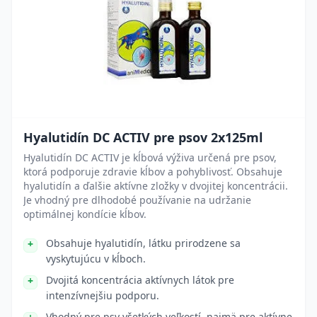
Hyalutidín DC ACTIV pre psov 2x125ml
Hyalutidín DC ACTIV je kĺbová výživa určená pre psov,
ktorá podporuje zdravie kĺbov a pohyblivosť. Obsahuje
hyalutidín a ďalšie aktívne zložky v dvojitej koncentrácii.
Je vhodný pre dlhodobé používanie na udržanie
optimálnej kondície kĺbov.
Obsahuje hyalutidín, látku prirodzene sa
vyskytujúcu v kĺboch.
Dvojitá koncentrácia aktívnych látok pre
intenzívnejšiu podporu.
Vhodný pre psy všetkých veľkostí, najmä pre aktívne