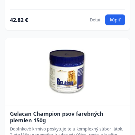
42.82 €
Detail
kúpiť
Gelacan Champion psov farebných
plemien 150g
Doplnkové krmivo poskytuje telu komplexný súbor látok.
Tieto látky napomáhajú zdravej výžive, rastu a kvalite