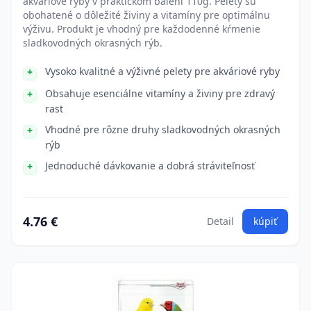
akváriové ryby v praktickom balení 110g. Pelety sú
obohatené o dôležité živiny a vitamíny pre optimálnu
výživu. Produkt je vhodný pre každodenné kŕmenie
sladkovodných okrasných rýb.
Vysoko kvalitné a výživné pelety pre akváriové ryby
Obsahuje esenciálne vitamíny a živiny pre zdravý
rast
Vhodné pre rôzne druhy sladkovodných okrasných
rýb
Jednoduché dávkovanie a dobrá stráviteľnosť
4.76 €
Detail
kúpiť