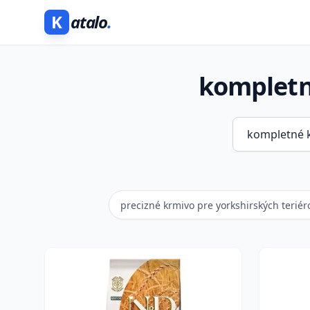
K
atalo
.
kompletn
precizné krmivo pre yorkshirských teriér