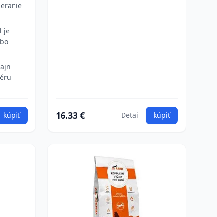
beranie
 je
obo
zajn
iéru
16.33 €
kúpiť
Detail
kúpiť