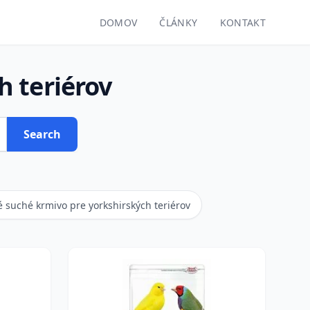
DOMOV
ČLÁNKY
KONTAKT
 teriérov
Search
é suché krmivo pre yorkshirských teriérov