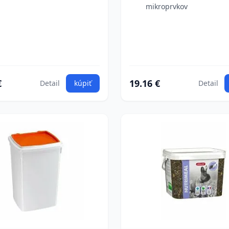
mikroprvkov
€
19.16 €
Detail
kúpiť
Detail