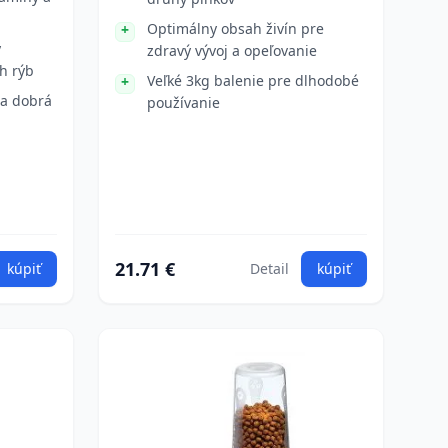
Optimálny obsah živín pre
y
zdravý vývoj a opeľovanie
h rýb
Veľké 3kg balenie pre dlhodobé
 a dobrá
používanie
21.71 €
kúpiť
Detail
kúpiť