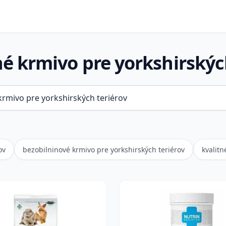
é krmivo pre yorkshirských
ov
bezobilninové krmivo pre yorkshirských teriérov
kvalitn