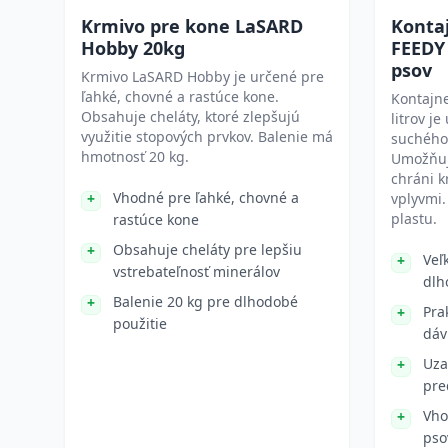
Krmivo pre kone LaSARD
Konta
Hobby 20kg
FEEDY 
psov
Krmivo LaSARD Hobby je určené pre
ľahké, chovné a rastúce kone.
Kontajn
Obsahuje cheláty, ktoré zlepšujú
litrov j
využitie stopových prvkov. Balenie má
suchého
hmotnosť 20 kg.
Umožňuj
chráni k
Vhodné pre ľahké, chovné a
vplyvmi.
plastu.
rastúce kone
Obsahuje cheláty pre lepšiu
Veľ
vstrebateľnosť minerálov
dlh
Balenie 20 kg pre dlhodobé
Pra
použitie
dáv
Uza
pre
Vho
pso