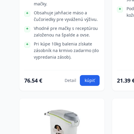
mačky.
Pod
Obsahuje jahňacie mäso a
kož
čučoriedky pre vyváženú výživu.
Vhodné pre mačky s receptúrou
založenou na špalde a ovse.
Pri kúpe 10kg balenia získate
zásobník na krmivo zadarmo (do
vypredania zásob).
76.54 €
21.39 
Detail
kúpiť