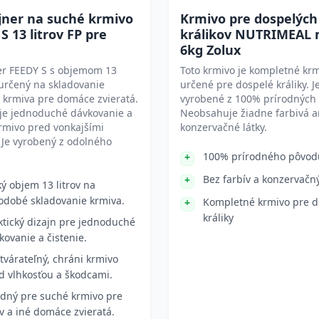
jner na suché krmivo
Krmivo pre dospelých
S 13 litrov FP pre
králikov NUTRIMEAL 
6kg Zolux
er FEEDY S s objemom 13
Toto krmivo je kompletné kr
e určený na skladovanie
určené pre dospelé králiky. J
 krmiva pre domáce zvieratá.
vyrobené z 100% prírodných 
e jednoduché dávkovanie a
Neobsahuje žiadne farbivá a
rmivo pred vonkajšími
konzervačné látky.
 Je vyrobený z odolného
100% prírodného pôvod
Bez farbív a konzervačn
ký objem 13 litrov na
odobé skladovanie krmiva.
Kompletné krmivo pre d
králiky
ktický dizajn pre jednoduché
kovanie a čistenie.
tvárateľný, chráni krmivo
d vlhkosťou a škodcami.
dný pre suché krmivo pre
v a iné domáce zvieratá.