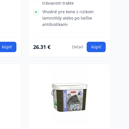
tráviacom trakte
Vhodné pre kone s rizikom
laminitídy alebo po liečbe
antibiotikami
26.31 €
kúpiť
Detail
kúpiť