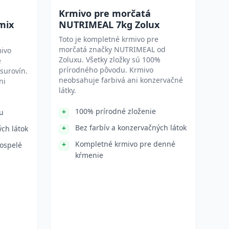
Krmivo pre morčatá
mix
NUTRIMEAL 7kg Zolux
Toto je kompletné krmivo pre
morčatá značky NUTRIMEAL od
mivo
Zoluxu. Všetky zložky sú 100%
e
prírodného pôvodu. Krmivo
surovín.
neobsahuje farbivá ani konzervačné
ni
látky.
100% prírodné zloženie
u
Bez farbív a konzervačných látok
ých látok
Kompletné krmivo pre denné
ospelé
kŕmenie