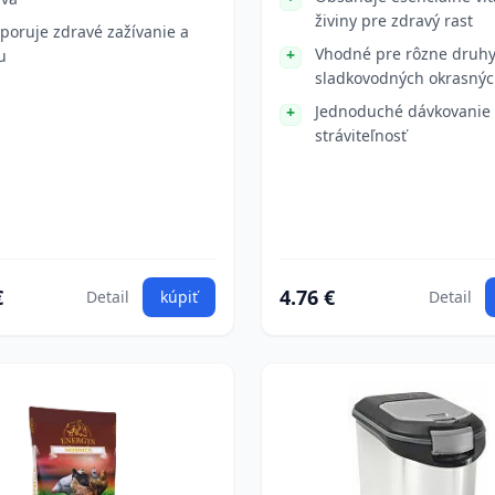
živiny pre zdravý rast
poruje zdravé zažívanie a
Vhodné pre rôzne druh
u
sladkovodných okrasnýc
Jednoduché dávkovanie
stráviteľnosť
€
4.76 €
Detail
kúpiť
Detail