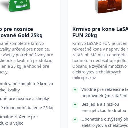
o pre nosnice
Krmivo pre kone LaS
lované Gold 25kg
FUN 20kg
vané kompletné krmivo
Krmivo LaSARD FUN je určen
kvality určené pre nosnice.
rekreačné kone v nepravide
e všetky potrebné živiny pre
zaťažení. Má nízku energeti
sliepok a kvalitnú produkciu
hodnotu a neobsahuje jedlo.
alenie 25 kg je vhodné pre
Obsahuje zvýšené množstvo
hovy.
elektrolytov a chelátových
mikroprvkov.
nulované kompletné krmivo
Vhodné pre rekreačné k
okej kvality
nepravidelným zaťažen
dné pre nosnice a sliepky
Bez jedla a s nízkou
ké ekonomické balenie 25 kg
energetickou hodnotou
imálne zloženie pre
Obohatené o zvýšený o
dukciu vajec
elektrolytov a chelátový