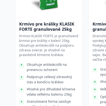
Krmivo pre králiky KLASIK
Krmiv
FORTE granulované 25kg
granu
Krmivo KLASIK FORTE je granulované
Granulo
krmivo pre králiky v balení 25kg.
vysokej 
Obsahuje antikokcidík na podporu
Poskytuj
zdravia zvierat. Je vhodné na
zdravie 
pravidelné kŕmenie králikov.
vajec. B
väčšie c
Obsahuje antikokcidík na
Gra
prevenciu ochorení
vys
Podporuje celkový zdravotný
Vho
stav a kondíciu králikov
Vhodné pre dlhodobé kŕmenie
Veľ
vďaka veľkému baleniu 25kg
Opt
Granulovaná forma zaisťuje
pro