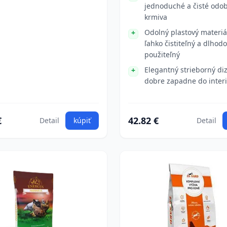
jednoduché a čisté odo
krmiva
Odolný plastový materiál
ľahko čistiteľný a dlhod
použiteľný
Elegantný strieborný di
dobre zapadne do inter
€
42.82 €
Detail
kúpiť
Detail