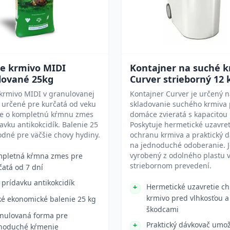
ie krmivo MIDI
Kontajner na suché 
lované 25kg
Curver strieborný 12 
krmivo MIDI v granulovanej
Kontajner Curver je určený 
 určené pre kurčatá od veku
skladovanie suchého krmiva 
Ide o kompletnú kŕmnu zmes
domáce zvieratá s kapacitou 
avku antikokcidík. Balenie 25
Poskytuje hermetické uzavret
odné pre väčšie chovy hydiny.
ochranu krmiva a praktický 
na jednoduché odoberanie. J
vyrobený z odolného plastu 
pletná kŕmna zmes pre
striebornom prevedení.
čatá od 7 dní
 prídavku antikokcidík
Hermetické uzavretie ch
krmivo pred vlhkosťou a
ké ekonomické balenie 25 kg
škodcami
nulovaná forma pre
Praktický dávkovač umo
noduché kŕmenie