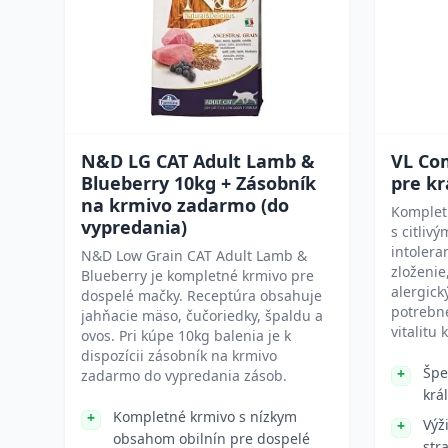
N&D LG CAT Adult Lamb &
VL Com
Blueberry 10kg + Zásobník
pre kr
na krmivo zadarmo (do
Kompletn
vypredania)
s citliv
intolera
N&D Low Grain CAT Adult Lamb &
zloženie
Blueberry je kompletné krmivo pre
alergick
dospelé mačky. Receptúra obsahuje
potrebné
jahňacie mäso, čučoriedky, špaldu a
vitalitu 
ovos. Pri kúpe 10kg balenia je k
dispozícii zásobník na krmivo
Špe
zadarmo do vypredania zásob.
král
Kompletné krmivo s nízkym
Výž
obsahom obilnín pre dospelé
str