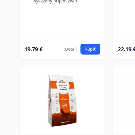
vyvážený príjem živín
19.79 €
22.19 
Detail
kúpiť