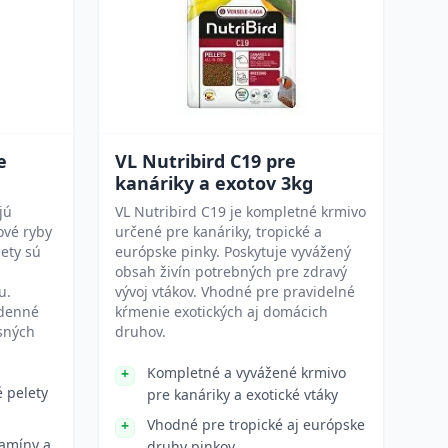
e
VL Nutribird C19 pre
kanáriky a exotov 3kg
jú
VL Nutribird C19 je kompletné krmivo
ové ryby
určené pre kanáriky, tropické a
lety sú
európske pinky. Poskytuje vyvážený
obsah živín potrebných pre zdravý
u.
vývoj vtákov. Vhodné pre pravidelné
odenné
kŕmenie exotických aj domácich
sných
druhov.
Kompletné a vyvážené krmivo
é pelety
pre kanáriky a exotické vtáky
Vhodné pre tropické aj európske
tamíny a
druhy pinkov