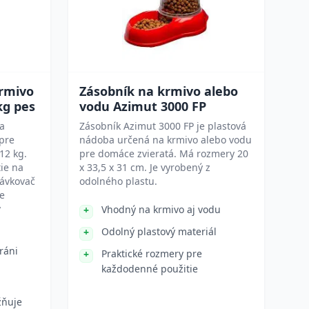
krmivo
Zásobník na krmivo alebo
kg pes
vodu Azimut 3000 FP
na
Zásobník Azimut 3000 FP je plastová
pre
nádoba určená na krmivo alebo vodu
12 kg.
pre domáce zvieratá. Má rozmery 20
ie na
x 33,5 x 31 cm. Je vyrobený z
dávkovač
odolného plastu.
e
v
Vhodný na krmivo aj vodu
Odolný plastový materiál
ráni
Praktické rozmery pre
každodenné použitie
žňuje