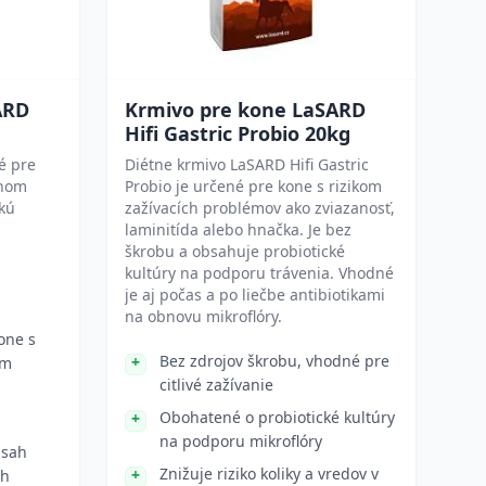
ARD
Krmivo pre kone LaSARD
Hifi Gastric Probio 20kg
é pre
Diétne krmivo LaSARD Hifi Gastric
lnom
Probio je určené pre kone s rizikom
ckú
zažívacích problémov ako zviazanosť,
laminitída alebo hnačka. Je bez
škrobu a obsahuje probiotické
kultúry na podporu trávenia. Vhodné
je aj počas a po liečbe antibiotikami
na obnovu mikroflóry.
one s
Bez zdrojov škrobu, vhodné pre
ím
citlivé zažívanie
Obohatené o probiotické kultúry
na podporu mikroflóry
bsah
Znižuje riziko koliky a vredov v
ch