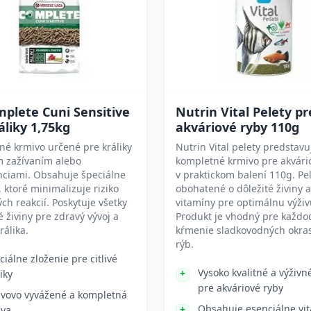
plete Cuni Sensitive
Nutrin Vital Pelety pr
áliky 1,75kg
akváriové ryby 110g
é krmivo určené pre králiky
Nutrin Vital pelety predstavu
ým zažívaním alebo
kompletné krmivo pre akvári
nciami. Obsahuje špeciálne
v praktickom balení 110g. Pe
, ktoré minimalizuje riziko
obohatené o dôležité živiny a
ých reakcií. Poskytuje všetky
vitamíny pre optimálnu výživ
 živiny pre zdravý vývoj a
Produkt je vhodný pre každ
králika.
kŕmenie sladkovodných okra
rýb.
ciálne zloženie pre citlivé
Vysoko kvalitné a výživn
iky
pre akváriové ryby
ivovo vyvážené a kompletná
Obsahuje esenciálne vi
ava