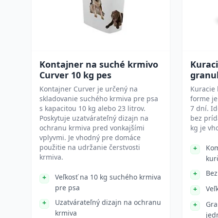
Kontajner na suché krmivo
Kurac
Curver 10 kg pes
granu
Kontajner Curver je určený na
Kuracie 
skladovanie suchého krmiva pre psa
forme je
s kapacitou 10 kg alebo 23 litrov.
7 dní. 
Poskytuje uzatvárateľný dizajn na
bez príd
ochranu krmiva pred vonkajšími
kg je vh
vplyvmi. Je vhodný pre domáce
použitie na udržanie čerstvosti
Kom
krmiva.
kur
Bez
Veľkosť na 10 kg suchého krmiva
pre psa
Veľ
Uzatvárateľný dizajn na ochranu
Gra
krmiva
jed