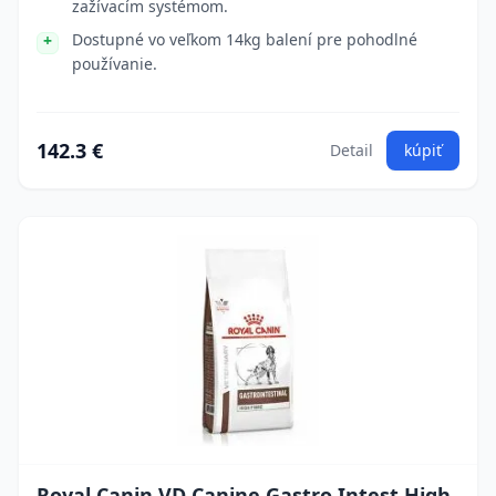
zažívacím systémom.
Dostupné vo veľkom 14kg balení pre pohodlné
používanie.
142.3 €
Detail
kúpiť
Royal Canin VD Canine Gastro Intest High