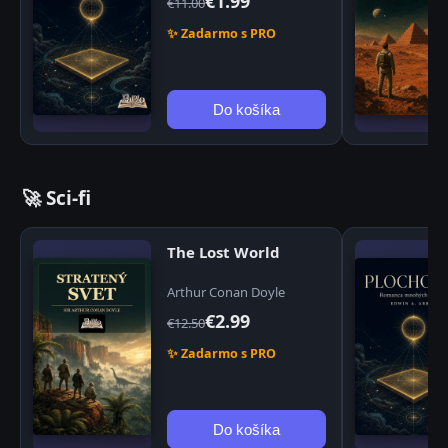
€1.99
€11.00
✨ Zadarmo s PRO
Do košíka
🚀 Sci-fi
The Lost World
Arthur Conan Doyle
€2.99
€12.50
✨ Zadarmo s PRO
Do košíka