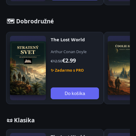
🗺️ Dobrodružné
The Lost World
Arthur Conan Doyle
€2.99
€12.50
✨ Zadarmo s PRO
Do košíka
📜 Klasika