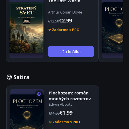
The Lost World
Arthur Conan Doyle
€2.99
€12.50
✨ Zadarmo s PRO
Do košíka
😏 Satira
Plochozem: román
🎧
mnohých rozmerov
Edwin Abbott
€1.99
€11.00
✨ Zadarmo s PRO