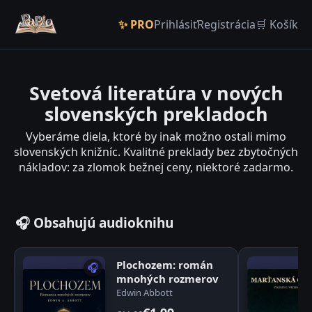
✨ PRO
Prihlásiť
Registrácia
🛒 Košík
Svetová literatúra v nových
slovenských prekladoch
Vyberáme diela, ktoré by inak možno ostali mimo
slovenských knižníc. Kvalitné preklady bez zbytočných
nákladov: za zlomok bežnej ceny, niektoré zadarmo.
🎧 Obsahujú audioknihu
Plochozem: román
🎧
mnohých rozmerov
Edwin Abbott