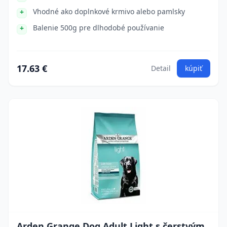
Vhodné ako doplnkové krmivo alebo pamlsky
Balenie 500g pre dlhodobé používanie
17.63 €
Detail
kúpiť
Arden Grange Dog Adult Light s čerstvým