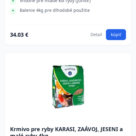
Vhodné pre mladé koi ryby (junior)
Balenie 4kg pre dlhodobé použitie
34.03 €
Detail
kúpiť
Krmivo pre ryby KARASI, ZAÁVOJ, JESENI a
malé ryby 4kg