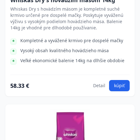
Whiskas Dry s hovädzím mäsom 14kg
Whiskas Dry s hovädzím mäsom je kompletné suché
krmivo určené pre dospelé mačky. Poskytuje vyváženú
výživu s vysokým podielom hovädzieho mäsa. Balenie
14kg je vhodné pre dlhodobé používanie.
Kompletné a vyvážené krmivo pre dospelé mačky
Vysoký obsah kvalitného hovädzieho mäsa
Veľké ekonomické balenie 14kg na dlhšie obdobie
58.33 €
Detail
kúpiť