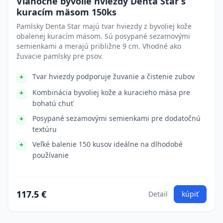
Vianočné byvolie hviezdy Denta Star s
kuracím mäsom 150ks
Pamlsky Denta Star majú tvar hviezdy z byvoliej kože
obalenej kuracím mäsom. Sú posypané sezamovými
semienkami a merajú približne 9 cm. Vhodné ako
žuvacie pamlsky pre psov.
Tvar hviezdy podporuje žuvanie a čistenie zubov
Kombinácia byvoliej kože a kuracieho mäsa pre
bohatú chuť
Posypané sezamovými semienkami pre dodatočnú
textúru
Veľké balenie 150 kusov ideálne na dlhodobé
používanie
117.5 €
Detail
kúpiť