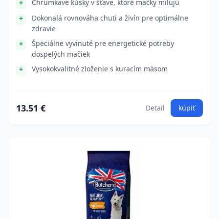
Chrumkavé kúsky v šťave, ktoré mačky milujú
Dokonalá rovnováha chuti a živín pre optimálne
zdravie
Špeciálne vyvinuté pre energetické potreby
dospelých mačiek
Vysokokvalitné zloženie s kuracím mäsom
13.51 €
Detail
kúpiť