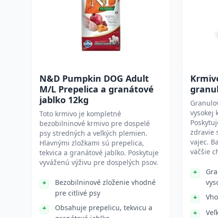
N&D Pumpkin DOG Adult
Krmiv
M/L Prepelica a granátové
granu
jablko 12kg
Granulo
vysokej 
Toto krmivo je kompletné
Poskytuj
bezobilninové krmivo pre dospelé
zdravie 
psy stredných a veľkých plemien.
vajec. B
Hlavnými zložkami sú prepelica,
väčšie c
tekvica a granátové jablko. Poskytuje
vyváženú výživu pre dospelých psov.
Gra
Bezobilninové zloženie vhodné
vys
pre citlivé psy
Vho
Obsahuje prepelicu, tekvicu a
Veľ