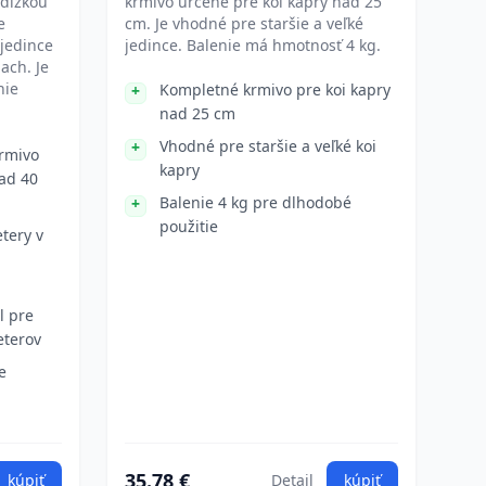
 dĺžkou
krmivo určené pre koi kapry nad 25
e
cm. Je vhodné pre staršie a veľké
 jedince
jedince. Balenie má hmotnosť 4 kg.
ach. Je
nie
Kompletné krmivo pre koi kapry
nad 25 cm
Vhodné pre staršie a veľké koi
rmivo
kapry
nad 40
Balenie 4 kg pre dlhodobé
použitie
tery v
l pre
seterov
e
35.78 €
kúpiť
Detail
kúpiť