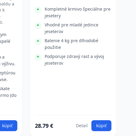
paldu a
Kompletné krmivo špeciálne pre
e k
jesetery
o
b.
Vhodné pre mladé jedince
jeseterov
kym
Balenie 4 kg pre dlhodobé
spelé
použitie
Podporuje zdravý rast a vývoj
o a
jeseterov
 výživu.
eptúrou
vse.
skate
armo (do
28.79 €
kúpiť
Detail
kúpiť