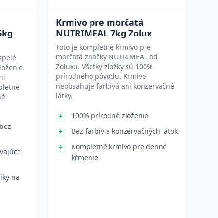
Krmivo pre morčatá
6kg
NUTRIMEAL 7kg Zolux
Toto je kompletné krmivo pre
morčatá značky NUTRIMEAL od
spelé
Zoluxu. Všetky zložky sú 100%
loženie.
prírodného pôvodu. Krmivo
ni
neobsahuje farbivá ani konzervačné
pletné
látky.
né
100% prírodné zloženie
 bez
Bez farbív a konzervačných látok
Kompletné krmivo pre denné
vajúce
kŕmenie
iky na