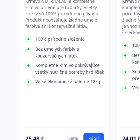
Krmivo NUTRIMEAL je kompletné
Krmivo 
krmivo určené pre hrdličky. Všetky
kompletn
zložky sú 100% prírodného pôvodu.
prírodn
Produkt neobsahuje žiadne umelé
žiadne f
farbivá ani konzervačné látky.
Je vhod
škrečkov
100% prírodné zloženie
100
Bez umelých farbív a
Bez
konzervačných látok
kon
Kompletné krmivo pokrývajúce
Kom
všetky nutričné potreby hrdličiek
pre
Veľké ekonomické balenie 12kg
Veľ
25.48 €
24.01 
Detail
kúpiť