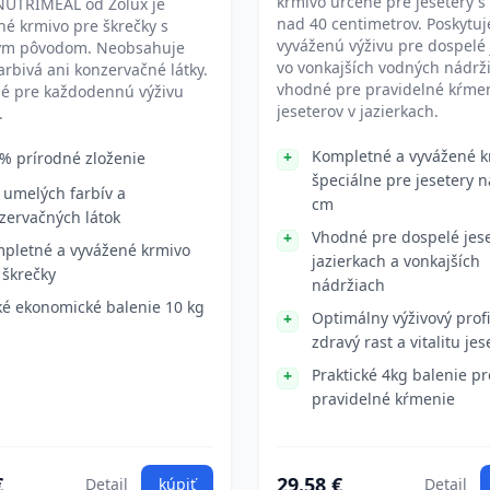
krmivo určené pre jesetery s
NUTRIMEAL od Zolux je
nad 40 centimetrov. Poskytuj
é krmivo pre škrečky s
vyváženú výživu pre dospelé
ým pôvodom. Neobsahuje
vo vonkajších vodných nádrži
arbivá ani konzervačné látky.
vhodné pre pravidelné kŕme
né pre každodennú výživu
jeseterov v jazierkach.
.
Kompletné a vyvážené k
% prírodné zloženie
špeciálne pre jesetery 
 umelých farbív a
cm
zervačných látok
Vhodné pre dospelé jese
pletné a vyvážené krmivo
jazierkach a vonkajších
 škrečky
nádržiach
ké ekonomické balenie 10 kg
Optimálny výživový profi
zdravý rast a vitalitu je
Praktické 4kg balenie pr
pravidelné kŕmenie
€
29.58 €
Detail
kúpiť
Detail