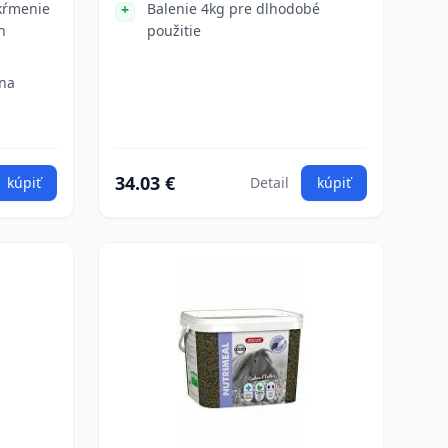
kŕmenie
Balenie 4kg pre dlhodobé
h
použitie
 na
34.03 €
kúpiť
Detail
kúpiť