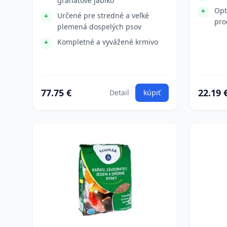
granátové jablko
Opt
Určené pre stredné a veľké
pro
plemená dospelých psov
Kompletné a vyvážené krmivo
77.75 €
22.19 
Detail
kúpiť