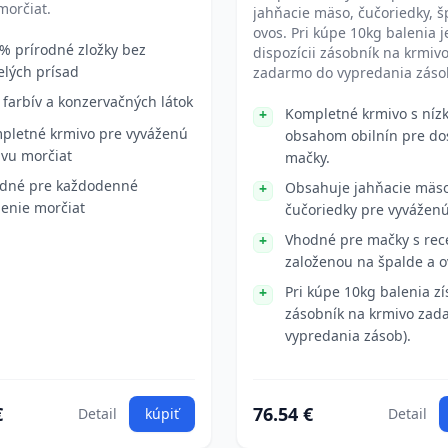
morčiat.
jahňacie mäso, čučoriedky, š
ovos. Pri kúpe 10kg balenia j
% prírodné zložky bez
dispozícii zásobník na krmiv
lých prísad
zadarmo do vypredania záso
 farbív a konzervačných látok
Kompletné krmivo s níz
pletné krmivo pre vyváženú
obsahom obilnín pre do
avu morčiat
mačky.
dné pre každodenné
Obsahuje jahňacie mäs
enie morčiat
čučoriedky pre vyváženú
Vhodné pre mačky s rec
založenou na špalde a o
Pri kúpe 10kg balenia zí
zásobník na krmivo zad
vypredania zásob).
€
76.54 €
Detail
kúpiť
Detail