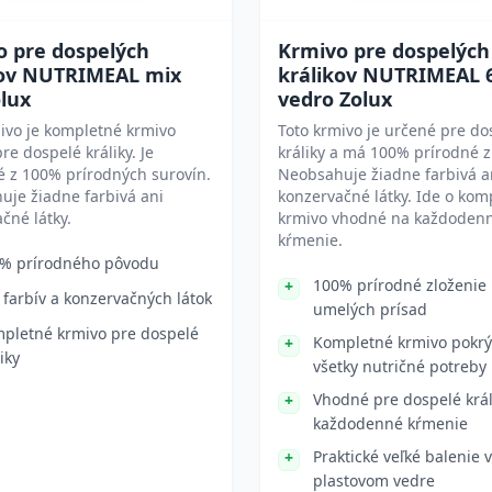
o pre dospelých
Krmivo pre dospelých
kov NUTRIMEAL mix
králikov NUTRIMEAL 
lux
vedro Zolux
ivo je kompletné krmivo
Toto krmivo je určené pre do
re dospelé králiky. Je
králiky a má 100% prírodné z
 z 100% prírodných surovín.
Neobsahuje žiadne farbivá a
je žiadne farbivá ani
konzervačné látky. Ide o kom
čné látky.
krmivo vhodné na každoden
kŕmenie.
% prírodného pôvodu
100% prírodné zloženie
 farbív a konzervačných látok
umelých prísad
pletné krmivo pre dospelé
Kompletné krmivo pokrý
iky
všetky nutričné potreby
Vhodné pre dospelé král
každodenné kŕmenie
Praktické veľké balenie v
plastovom vedre