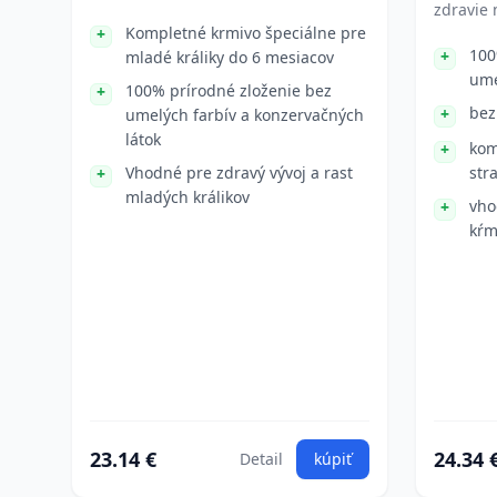
zdravie 
Kompletné krmivo špeciálne pre
100
mladé králiky do 6 mesiacov
ume
100% prírodné zloženie bez
bez
umelých farbív a konzervačných
látok
kom
Vhodné pre zdravý vývoj a rast
str
mladých králikov
vho
kŕm
23.14 €
24.34 
Detail
kúpiť