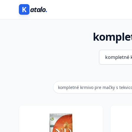
K
atalo
.
komplet
kompletné krmivo pre mačky s tekvic