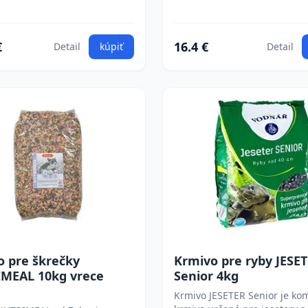
€
16.4 €
Detail
kúpiť
Detail
o pre škrečky
Krmivo pre ryby JESE
MEAL 10kg vrece
Senior 4kg
Krmivo JESETER Senior je ko