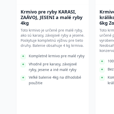
Krmivo pre ryby KARASI,
Krmiv
ZAÁVOJ, JESENI a malé ryby
králi
4kg
6kg Zo
Toto krmivo je určené pre malé ryby,
Toto krm
ako sú karasy, závojové ryby a jesene.
určené p
Poskytuje kompletnú výživu pre tieto
vyrobené
druhy. Balenie obsahuje 4 kg krmiva.
Neobsahu
konzerva
Kompletné krmivo pre malé ryby
100
Vhodné pre karasy, závojové
Bez
ryby, jesene a iné malé ryby
Veľké balenie 4kg na dlhodobé
Kom
použitie
král