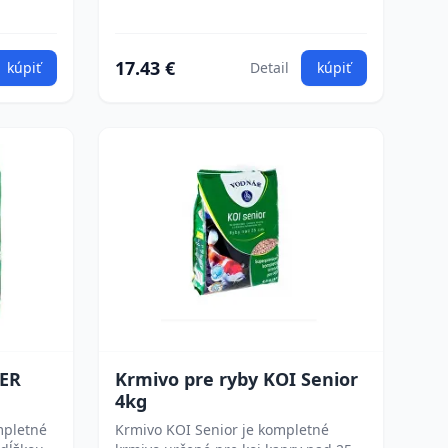
17.43 €
kúpiť
Detail
kúpiť
TER
Krmivo pre ryby KOI Senior
4kg
mpletné
Krmivo KOI Senior je kompletné