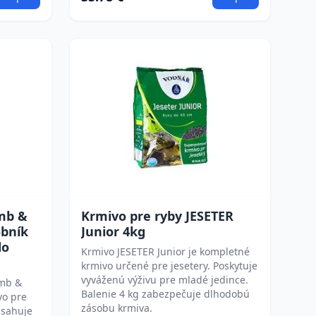
mb &
Krmivo pre ryby JESETER
obník
Junior 4kg
do
Krmivo JESETER Junior je kompletné
krmivo určené pre jesetery. Poskytuje
vyváženú výživu pre mladé jedince.
amb &
Balenie 4 kg zabezpečuje dlhodobú
vo pre
zásobu krmiva.
bsahuje