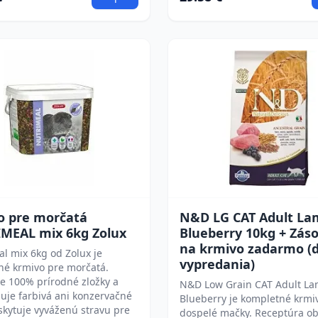
o pre morčatá
N&D LG CAT Adult La
MEAL mix 6kg Zolux
Blueberry 10kg + Zás
na krmivo zadarmo (
l mix 6kg od Zolux je
vypredania)
né krmivo pre morčatá.
e 100% prírodné zložky a
N&D Low Grain CAT Adult L
uje farbivá ani konzervačné
Blueberry je kompletné krmi
oskytuje vyváženú stravu pre
dospelé mačky. Receptúra o