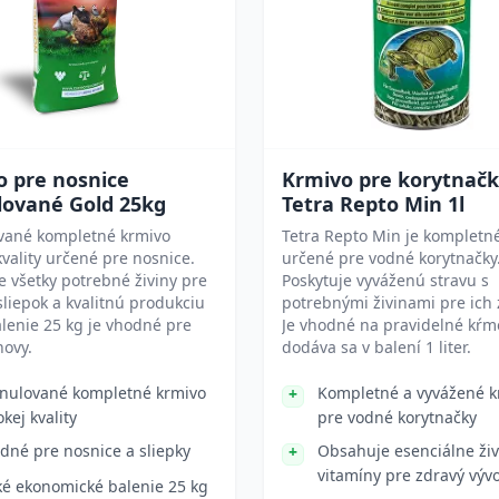
o pre nosnice
Krmivo pre korytnač
lované Gold 25kg
Tetra Repto Min 1l
vané kompletné krmivo
Tetra Repto Min je kompletn
kvality určené pre nosnice.
určené pre vodné korytnačky
e všetky potrebné živiny pre
Poskytuje vyváženú stravu s
sliepok a kvalitnú produkciu
potrebnými živinami pre ich 
alenie 25 kg je vhodné pre
Je vhodné na pravidelné kŕm
hovy.
dodáva sa v balení 1 liter.
nulované kompletné krmivo
Kompletné a vyvážené k
okej kvality
pre vodné korytnačky
dné pre nosnice a sliepky
Obsahuje esenciálne živ
vitamíny pre zdravý vývo
ké ekonomické balenie 25 kg