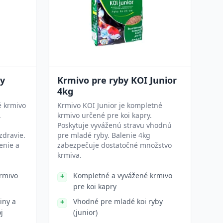
ky
Krmivo pre ryby KOI Junior
4kg
é krmivo
Krmivo KOI Junior je kompletné
.
krmivo určené pre koi kapry.
Poskytuje vyváženú stravu vhodnú
zdravie.
pre mladé ryby. Balenie 4kg
enie a
zabezpečuje dostatočné množstvo
krmiva.
rmivo
Kompletné a vyvážené krmivo
pre koi kapry
iny a
Vhodné pre mladé koi ryby
j
(junior)