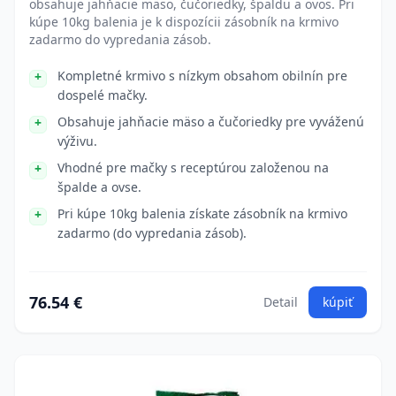
obsahuje jahňacie mäso, čučoriedky, špaldu a ovos. Pri
kúpe 10kg balenia je k dispozícii zásobník na krmivo
zadarmo do vypredania zásob.
Kompletné krmivo s nízkym obsahom obilnín pre
dospelé mačky.
Obsahuje jahňacie mäso a čučoriedky pre vyváženú
výživu.
Vhodné pre mačky s receptúrou založenou na
špalde a ovse.
Pri kúpe 10kg balenia získate zásobník na krmivo
zadarmo (do vypredania zásob).
76.54 €
Detail
kúpiť