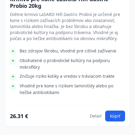
Probio 20kg
Diétne krmivo LaSARD Hifi Gastric Probio je určené pre
kone s rizikom zažívacích problémov ako zviazanosť,
laminitída alebo hnačka. Je bez škrobu a obsahuje
probiotické kultúry na podporu trávenia. Vhodné je aj
počas a po liečbe antibiotikami na obnovu mikroflóry.
Bez zdrojov škrobu, vhodné pre citlivé zažívanie
Obohatené o probiotické kultúry na podporu
mikroflóry
Znižuje riziko koliky a vredov v tráviacom trakte
Vhodné pre kone s rizikom laminitídy alebo po
liečbe antibiotikami
26.31 €
Detail
kúpiť