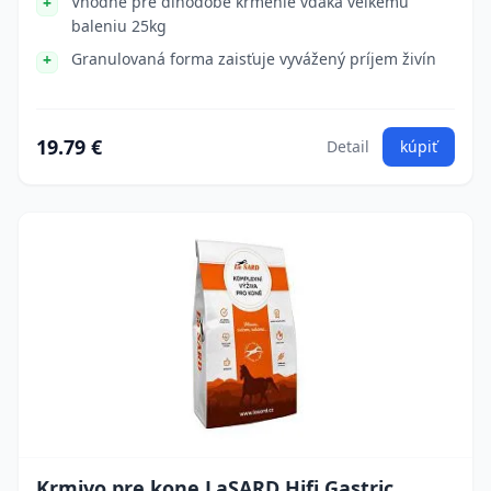
Vhodné pre dlhodobé kŕmenie vďaka veľkému
baleniu 25kg
Granulovaná forma zaisťuje vyvážený príjem živín
19.79 €
Detail
kúpiť
Krmivo pre kone LaSARD Hifi Gastric