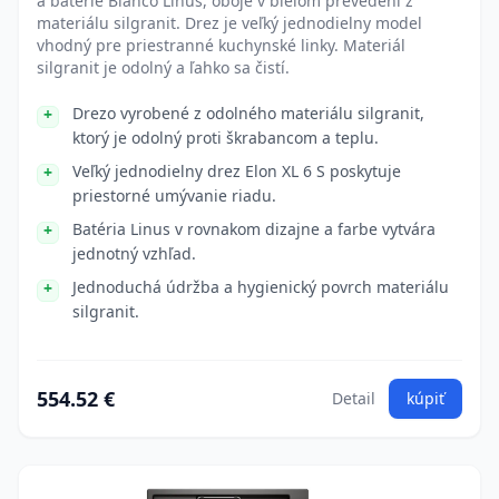
a batérie Blanco Linus, oboje v bielom prevedení z
materiálu silgranit. Drez je veľký jednodielny model
vhodný pre priestranné kuchynské linky. Materiál
silgranit je odolný a ľahko sa čistí.
Drezo vyrobené z odolného materiálu silgranit,
ktorý je odolný proti škrabancom a teplu.
Veľký jednodielny drez Elon XL 6 S poskytuje
priestorné umývanie riadu.
Batéria Linus v rovnakom dizajne a farbe vytvára
jednotný vzhľad.
Jednoduchá údržba a hygienický povrch materiálu
silgranit.
554.52 €
Detail
kúpiť