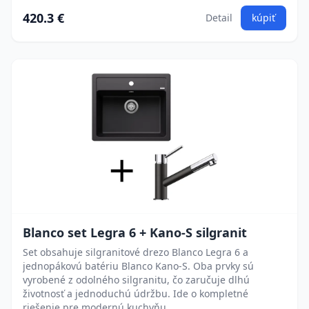
420.3 €
Detail
kúpiť
Blanco set Legra 6 + Kano-S silgranit
Set obsahuje silgranitové drezo Blanco Legra 6 a
jednopákovú batériu Blanco Kano-S. Oba prvky sú
vyrobené z odolného silgranitu, čo zaručuje dlhú
životnosť a jednoduchú údržbu. Ide o kompletné
riešenie pre modernú kuchyňu.