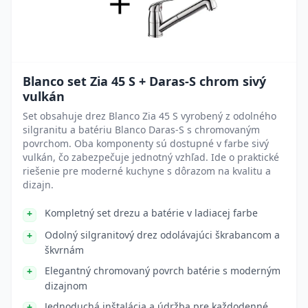
Blanco set Zia 45 S + Daras-S chrom sivý
vulkán
Set obsahuje drez Blanco Zia 45 S vyrobený z odolného
silgranitu a batériu Blanco Daras-S s chromovaným
povrchom. Oba komponenty sú dostupné v farbe sivý
vulkán, čo zabezpečuje jednotný vzhľad. Ide o praktické
riešenie pre moderné kuchyne s dôrazom na kvalitu a
dizajn.
Kompletný set drezu a batérie v ladiacej farbe
Odolný silgranitový drez odolávajúci škrabancom a
škvrnám
Elegantný chromovaný povrch batérie s moderným
dizajnom
Jednoduchá inštalácia a údržba pre každodenné