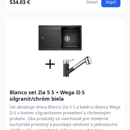
534.03 €
Detail
kúpiť
Blanco set Zia 5 S + Wega II-S
silgranit/chróm biela
Set obsahuje drezo Blanco Zia 5 S a batériu Blanco Wega
II-S v bielom silgranitovom prevedení s chrómovými
prvkami. Oba produkty sú navrhnuté pre moderné
kuchynské priestory a ponúkajú odolnosť a jednoduchú