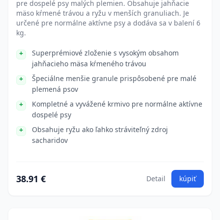
pre dospelé psy malých plemien. Obsahuje jahňacie
mäso kŕmené trávou a ryžu v menších granuliach. Je
určené pre normálne aktívne psy a dodáva sa v balení 6
kg.
Superprémiové zloženie s vysokým obsahom
jahňacieho mäsa kŕmeného trávou
Špeciálne menšie granule prispôsobené pre malé
plemená psov
Kompletné a vyvážené krmivo pre normálne aktívne
dospelé psy
Obsahuje ryžu ako ľahko stráviteľný zdroj
sacharidov
38.91 €
Detail
kúpiť