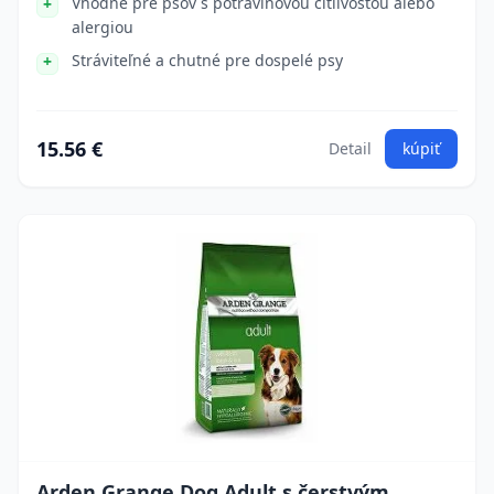
Vhodné pre psov s potravinovou citlivosťou alebo
alergiou
Stráviteľné a chutné pre dospelé psy
15.56 €
Detail
kúpiť
Arden Grange Dog Adult s čerstvým