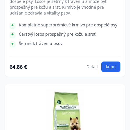
dospelé psy. Losos je šetrný k tráveniu a môže byť
prospešný pre kožu a srsť. Krmivo je vhodné pre
udržanie zdravia a vitality psov.
Kompletné superprémiové krmivo pre dospelé psy
Čerstvý losos prospešný pre kožu a srsť
Šetrné k tráveniu psov
64.86 €
Detail
kúpiť