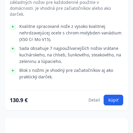
základných nožov pre každodenné použitie v
domácnosti. Je vhodná pre začiatočníkov alebo ako
darček.
Kvalitne spracované nože z vysoko kvalitnej
nehrdzavejúcej ocele s chrom-molybden-vanádium
(X50 Cr Mo V15).
Sada obsahuje 7 najpoužívanejších nožov vrátane
kuchárskeho, na chlieb, šunkového, steakového, na
zeleninu a lúpacieho.
Blok s nožmi je vhodný pre začiatočníkov aj ako
praktický darček.
130.9 €
Detail
kúpiť