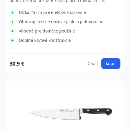
obnovu ostria nožov. Brúsna plocha meria 25 cm.
Dĺžka 25 cm pre efektívne ostrenie
Obnovuje ostrie nožov rýchlo a jednoducho
Vhodná pre domáce použitie
Odolná kovová konštrukcia
30.9 €
Detail
kúpiť