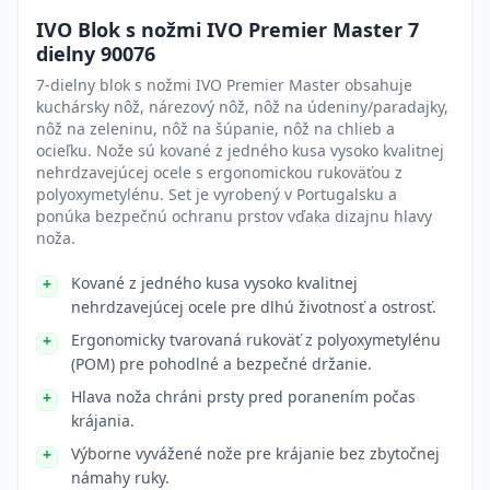
IVO Blok s nožmi IVO Premier Master 7
dielny 90076
7-dielny blok s nožmi IVO Premier Master obsahuje
kuchársky nôž, nárezový nôž, nôž na údeniny/paradajky,
nôž na zeleninu, nôž na šúpanie, nôž na chlieb a
ocieľku. Nože sú kované z jedného kusa vysoko kvalitnej
nehrdzavejúcej ocele s ergonomickou rukoväťou z
polyoxymetylénu. Set je vyrobený v Portugalsku a
ponúka bezpečnú ochranu prstov vďaka dizajnu hlavy
noža.
Kované z jedného kusa vysoko kvalitnej
nehrdzavejúcej ocele pre dlhú životnosť a ostrosť.
Ergonomicky tvarovaná rukoväť z polyoxymetylénu
(POM) pre pohodlné a bezpečné držanie.
Hlava noža chráni prsty pred poranením počas
krájania.
Výborne vyvážené nože pre krájanie bez zbytočnej
námahy ruky.