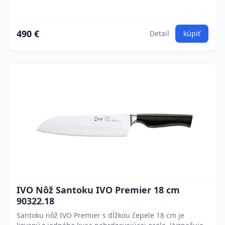
490 €
Detail
kúpiť
IVO Nôž Santoku IVO Premier 18 cm
90322.18
Santoku nôž IVO Premier s dĺžkou čepele 18 cm je