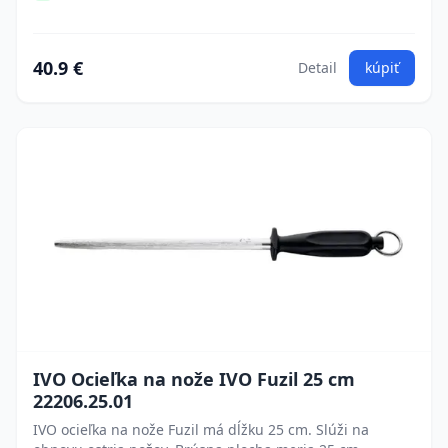
40.9 €
Detail
kúpiť
IVO Ocieľka na nože IVO Fuzil 25 cm
22206.25.01
IVO ocieľka na nože Fuzil má dĺžku 25 cm. Slúži na