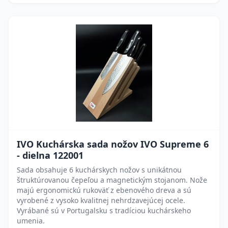
IVO Kuchárska sada nožov IVO Supreme 6
- dielna 122001
Sada obsahuje 6 kuchárskych nožov s unikátnou
štruktúrovanou čepeľou a magnetickým stojanom. Nože
majú ergonomickú rukoväť z ebenového dreva a sú
vyrobené z vysoko kvalitnej nehrdzavejúcej ocele.
Vyrábané sú v Portugalsku s tradíciou kuchárskeho
umenia.