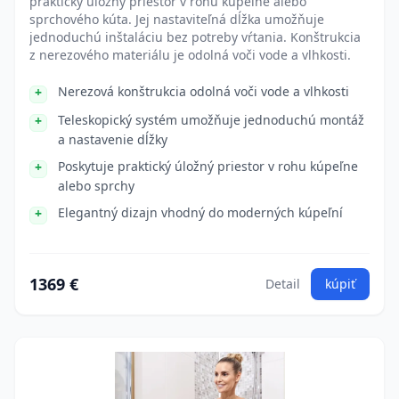
praktický úložný priestor v rohu kúpeľne alebo
sprchového kúta. Jej nastaviteľná dĺžka umožňuje
jednoduchú inštaláciu bez potreby vŕtania. Konštrukcia
z nerezového materiálu je odolná voči vode a vlhkosti.
Nerezová konštrukcia odolná voči vode a vlhkosti
Teleskopický systém umožňuje jednoduchú montáž
a nastavenie dĺžky
Poskytuje praktický úložný priestor v rohu kúpeľne
alebo sprchy
Elegantný dizajn vhodný do moderných kúpeľní
1369 €
Detail
kúpiť