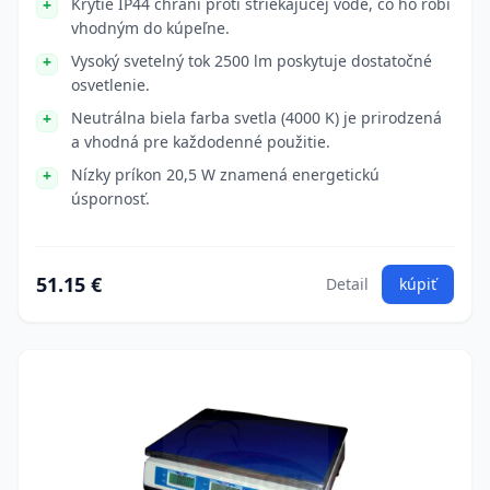
Krytie IP44 chráni proti striekajúcej vode, čo ho robí
vhodným do kúpeľne.
Vysoký svetelný tok 2500 lm poskytuje dostatočné
osvetlenie.
Neutrálna biela farba svetla (4000 K) je prirodzená
a vhodná pre každodenné použitie.
Nízky príkon 20,5 W znamená energetickú
úspornosť.
51.15 €
Detail
kúpiť