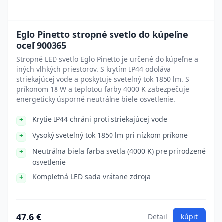
Eglo Pinetto stropné svetlo do kúpeľne
oceľ 900365
Stropné LED svetlo Eglo Pinetto je určené do kúpeľne a
iných vlhkých priestorov. S krytím IP44 odoláva
striekajúcej vode a poskytuje svetelný tok 1850 lm. S
príkonom 18 W a teplotou farby 4000 K zabezpečuje
energeticky úsporné neutrálne biele osvetlenie.
Krytie IP44 chráni proti striekajúcej vode
Vysoký svetelný tok 1850 lm pri nízkom príkone
Neutrálna biela farba svetla (4000 K) pre prirodzené
osvetlenie
Kompletná LED sada vrátane zdroja
47.6 €
Detail
kúpiť