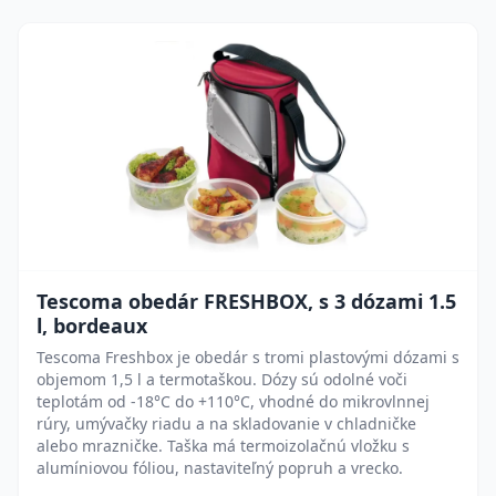
Tescoma obedár FRESHBOX, s 3 dózami 1.5
l, bordeaux
Tescoma Freshbox je obedár s tromi plastovými dózami s
objemom 1,5 l a termotaškou. Dózy sú odolné voči
teplotám od -18°C do +110°C, vhodné do mikrovlnnej
rúry, umývačky riadu a na skladovanie v chladničke
alebo mrazničke. Taška má termoizolačnú vložku s
alumíniovou fóliou, nastaviteľný popruh a vrecko.