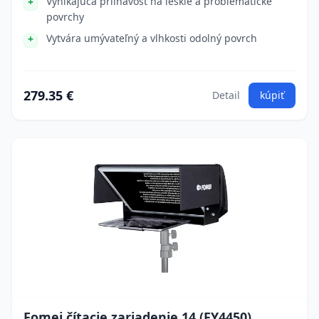
Vynikajúca priľnavosť na lesklé a problematické
povrchy
Vytvára umývateľný a vlhkosti odolný povrch
279.35 €
Detail
kúpiť
Fomei čítacie zariadenie 14 (FY4450)