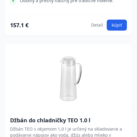
Odolný a presný nástroj pre tradičné holenie.
157.1 €
Detail
kúpiť
Džbán do chladničky TEO 1.0 l
Džbán TEO s objemom 1,0 l je určený na skladovanie a
podávanie nápojov ako voda, džús alebo mlieko v