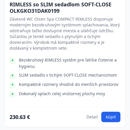
RIMLESS so SLIM sedadlom SOFT-CLOSE
OLKGKO31DAK0199
Závesné WC Olsen Spa COMPACT RIMLESS disponuje
moderným bezokruhovým systémom splachovania, ktorý
odstraňuje ťažko dostupné miesta a uľahčuje údržbu.
Súčasťou je tenké sedadlo s plynulým a tichým
dovieraním. Výrobok má kompaktné rozmery a je
dodávaný v kompletnom sete.
Bezokruhový RIMLESS systém pre ľahšie čistenie a
hygienu
SLIM sedadlo s tichým SOFT-CLOSE mechanizmom
Kompaktné rozmery vhodné do menších priestorov
Dokonalý oplach celej vnútornej plochy misy
230.63 €
Detail
kúpiť