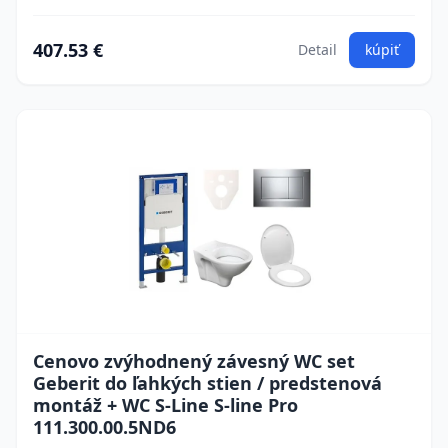
407.53 €
Detail
kúpiť
Cenovo zvýhodnený závesný WC set
Geberit do ľahkých stien / predstenová
montáž + WC S-Line S-line Pro
111.300.00.5ND6