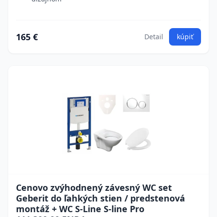
165 €
Detail
kúpiť
Cenovo zvýhodnený závesný WC set
Geberit do ľahkých stien / predstenová
montáž + WC S-Line S-line Pro