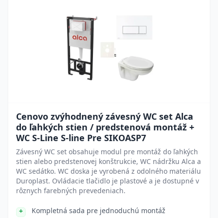
Cenovo zvýhodnený závesný WC set Alca
do ľahkých stien / predstenová montáž +
WC S-Line S-line Pre SIKOASP7
Závesný WC set obsahuje modul pre montáž do ľahkých
stien alebo predstenovej konštrukcie, WC nádržku Alca a
WC sedátko. WC doska je vyrobená z odolného materiálu
Duroplast. Ovládacie tlačidlo je plastové a je dostupné v
rôznych farebných prevedeniach.
Kompletná sada pre jednoduchú montáž