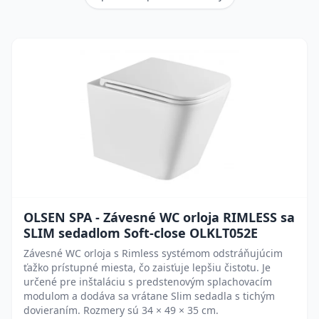
OLSEN SPA - Závesné WC orloja RIMLESS sa
SLIM sedadlom Soft-close OLKLT052E
Závesné WC orloja s Rimless systémom odstráňujúcim
ťažko prístupné miesta, čo zaisťuje lepšiu čistotu. Je
určené pre inštaláciu s predstenovým splachovacím
modulom a dodáva sa vrátane Slim sedadla s tichým
dovieraním. Rozmery sú 34 × 49 × 35 cm.