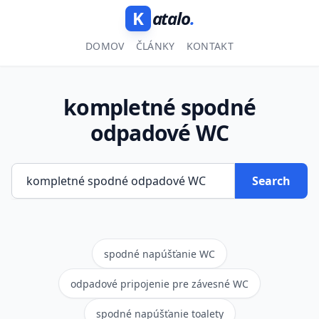
K
atalo
.
DOMOV
ČLÁNKY
KONTAKT
kompletné spodné
odpadové WC
Search
spodné napúšťanie WC
odpadové pripojenie pre závesné WC
spodné napúšťanie toalety