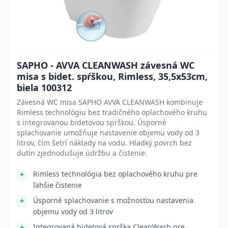
SAPHO - AVVA CLEANWASH závesná WC
misa s bidet. spŕškou, Rimless, 35,5x53cm,
biela 100312
Závesná WC misa SAPHO AVVA CLEANWASH kombinuje
Rimless technológiu bez tradičného oplachového kruhu
s integrovanou bidetovou sprškou. Úsporné
splachovanie umožňuje nastavenie objemu vody od 3
litrov, čím šetrí náklady na vodu. Hladký povrch bez
dutín zjednodušuje údržbu a čistenie.
Rimless technológia bez oplachového kruhu pre
ľahšie čistenie
Úsporné splachovanie s možnosťou nastavenia
objemu vody od 3 litrov
Integrovaná bidetová sprška CleanWash pre