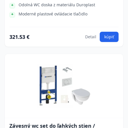
Odolná WC doska z materiálu Duroplast
Moderné plastové ovládacie tlačidlo
321.53 €
Detail
kúpiť
Závesný wc set do ľahkých stien /