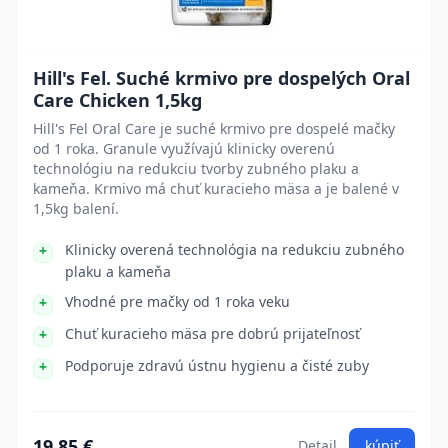
Hill's Fel. Suché krmivo pre dospelých Oral
Care Chicken 1,5kg
Hill's Fel Oral Care je suché krmivo pre dospelé mačky
od 1 roka. Granule využívajú klinicky overenú
technológiu na redukciu tvorby zubného plaku a
kameňa. Krmivo má chuť kuracieho mäsa a je balené v
1,5kg balení.
Klinicky overená technológia na redukciu zubného
plaku a kameňa
Vhodné pre mačky od 1 roka veku
Chuť kuracieho mäsa pre dobrú prijateľnosť
Podporuje zdravú ústnu hygienu a čisté zuby
19.85 €
Detail
kúpiť