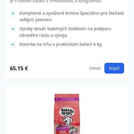
je v novom balaní s hmotnosťou 6 kilogramov.
Kompletné a vyvážené krmivo špeciálne pre šteňatá
veľkých plemien.
Vysoký obsah kvalitných bielkovín na podporu
zdravého rastu a vývoja.
Novinka na trhu v praktickom balení 6 kg.
65.15 €
Detail
kúpiť