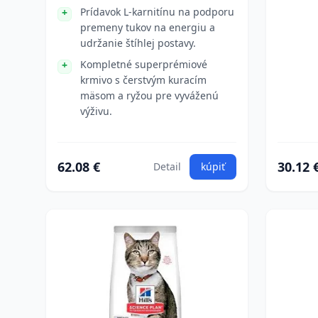
Prídavok L-karnitínu na podporu
premeny tukov na energiu a
udržanie štíhlej postavy.
Kompletné superprémiové
krmivo s čerstvým kuracím
mäsom a ryžou pre vyváženú
výživu.
62.08 €
30.12 
Detail
kúpiť