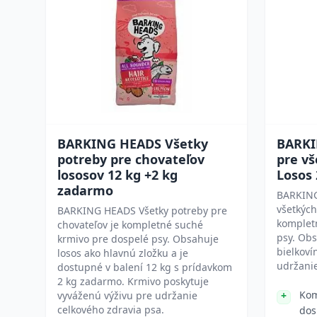
BARKING HEADS Všetky
BARKI
potreby pre chovateľov
pre vš
lososov 12 kg +2 kg
Losos
zadarmo
BARKING
všetkých
BARKING HEADS Všetky potreby pre
komplet
chovateľov je kompletné suché
psy. Obs
krmivo pre dospelé psy. Obsahuje
bielkoví
losos ako hlavnú zložku a je
udržanie
dostupné v balení 12 kg s prídavkom
2 kg zadarmo. Krmivo poskytuje
Kom
vyváženú výživu pre udržanie
celkového zdravia psa.
dos