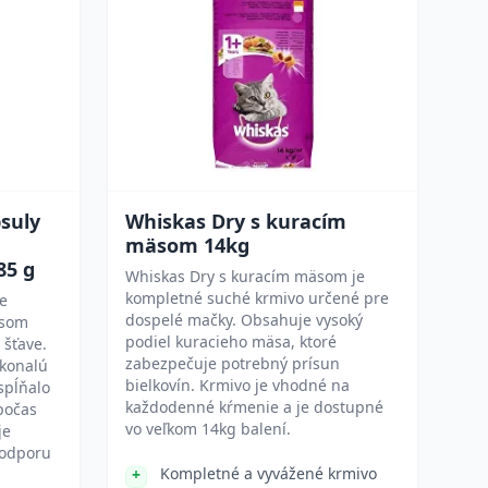
psuly
Whiskas Dry s kuracím
mäsom 14kg
85 g
Whiskas Dry s kuracím mäsom je
kompletné suché krmivo určené pre
re
dospelé mačky. Obsahuje vysoký
äsom
podiel kuracieho mäsa, ktoré
 šťave.
zabezpečuje potrebný prísun
okonalú
bielkovín. Krmivo je vhodné na
spĺňalo
každodenné kŕmenie a je dostupné
počas
vo veľkom 14kg balení.
je
podporu
Kompletné a vyvážené krmivo