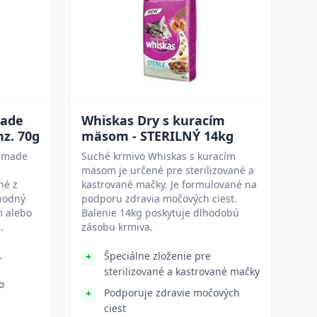
ade
Whiskas Dry s kuracím
nz. 70g
mäsom - STERILNÝ 14kg
dmade
Suché krmivo Whiskas s kuracím
mäsom je určené pre sterilizované a
né z
kastrované mačky. Je formulované na
vhodný
podporu zdravia močových ciest.
m alebo
Balenie 14kg poskytuje dlhodobú
.
zásobu krmiva.
.
Špeciálne zloženie pre
sterilizované a kastrované mačky
o
Podporuje zdravie močových
ciest