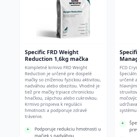
Specific FRD Weight
Specif
Reduction 1,6kg mačka
Manag
Kompletné krmivo FRD Weight
FCD Cry
Reduction je určené pre dospelé
špeciál
mačky so zníženou fyzickou aktivitou,
určené a
nadváhou alebo obezitou. Vhodné je
hlavným 
tiež pre mačky trpiace chronickou
struvito
hnačkou, zápchou alebo cukrovkou.
močovýc
Krmivo prispieva k regulácii
udržiav
hmotnosti a podporuje zdravé
systému
trávenie.
Špe
Podporuje redukciu hmotnosti u
pre
mačiek s nadváhou