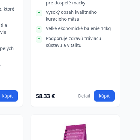
pre dospelé mačky
, ktoré
Vysoký obsah kvalitného
kuracieho mäsa
ti a
Veľké ekonomické balenie 14kg
vie
Podporuje zdravú tráviacu
sústavu a vitalitu
spelých
s
58.33 €
kúpiť
Detail
kúpiť