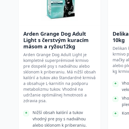
Arden Grange Dog Adult
Delika
Light s čerstvým kuracím
10kg
mäsom a ryžou12kg
Delikan 
krmivo p
Arden Grange Dog Adult Light je
mačky ak
kompletné superprémiové krmivo
alebo p
pre dospelé psy s nadváhou alebo
kg krmiv
sklonom k priberaniu. Má nižší obsah
kalórií a tukov ako štandardné krmivá
Vho
a obsahuje L-karnitín na podporu
metabolizmu tukov. Vhodné na
vek
udržanie optimálnej hmotnosti a
Vho
zdravia psa.
ple
Nižší obsah kalórií a tukov
Kom
vhodný pre psy s nadváhou
alebo sklonom k priberaniu.