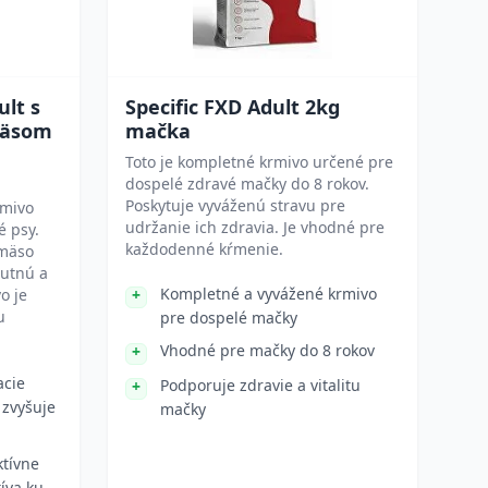
lt s
Specific FXD Adult 2kg
mäsom
mačka
Toto je kompletné krmivo určené pre
dospelé zdravé mačky do 8 rokov.
Poskytuje vyváženú stravu pre
rmivo
udržanie ich zdravia. Je vhodné pre
é psy.
každodenné kŕmenie.
 mäso
hutnú a
Kompletné a vyvážené krmivo
o je
u
pre dospelé mačky
Vhodné pre mačky do 8 rokov
acie
Podporuje zdravie a vitalitu
 zvyšuje
mačky
tívne
íva ku