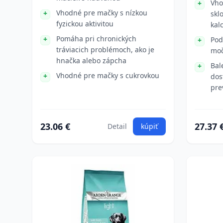
Vho
Vhodné pre mačky s nízkou
skl
fyzickou aktivitou
kal
Pomáha pri chronických
Pod
tráviacich problémoch, ako je
moč
hnačka alebo zápcha
Bal
Vhodné pre mačky s cukrovkou
dos
pre
23.06 €
27.37 
Detail
kúpiť