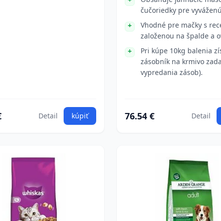
čučoriedky pre vyváženú
Vhodné pre mačky s rec
založenou na špalde a o
Pri kúpe 10kg balenia zí
zásobník na krmivo zad
vypredania zásob).
€
76.54 €
Detail
kúpiť
Detail