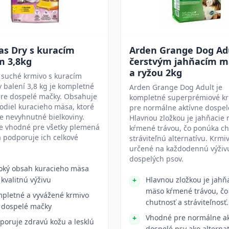
as Dry s kuracím
Arden Grange Dog Adu
 3,8kg
čerstvým jahňacím 
a ryžou 2kg
 suché krmivo s kuracím
balení 3,8 kg je kompletné
Arden Grange Dog Adult je
pre dospelé mačky. Obsahuje
kompletné superprémiové k
odiel kuracieho mäsa, ktoré
pre normálne aktívne dospel
e nevyhnutné bielkoviny.
Hlavnou zložkou je jahňacie
je vhodné pre všetky plemená
kŕmené trávou, čo ponúka c
 podporuje ich celkové
stráviteľnú alternatívu. Krmiv
určené na každodennú výživ
dospelých psov.
oký obsah kuracieho mäsa
 kvalitnú výživu
Hlavnou zložkou je jahň
mäso kŕmené trávou, čo
pletné a vyvážené krmivo
chutnosť a stráviteľnosť.
 dospelé mačky
Vhodné pre normálne ak
poruje zdravú kožu a lesklú
dospelé psy ako alternat