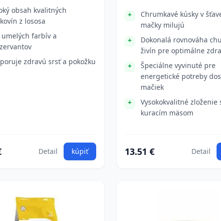
oký obsah kvalitných
Chrumkavé kúsky v šťave
lkovín z lososa
mačky milujú
 umelých farbív a
Dokonalá rovnováha chu
zervantov
živín pre optimálne zdra
poruje zdravú srsť a pokožku
Špeciálne vyvinuté pre
energetické potreby do
mačiek
Vysokokvalitné zloženie 
kuracím mäsom
€
13.51 €
Detail
kúpiť
Detail