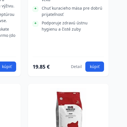
 výživu.
Chuť kuracieho mäsa pre dobrú
eptúrou
prijateľnosť
vse.
Podporuje zdravú ústnu
skate
hygienu a čisté zuby
armo (do
19.85 €
kúpiť
Detail
kúpiť