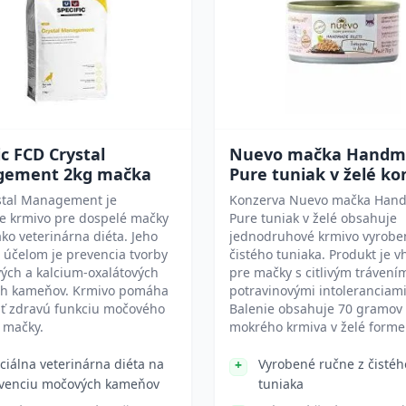
ic FCD Crystal
Nuevo mačka Handm
ement 2kg mačka
Pure tuniak v želé ko
stal Management je
Konzerva Nuevo mačka Han
ne krmivo pre dospelé mačky
Pure tuniak v želé obsahuje
ko veterinárna diéta. Jeho
jednodruhové krmivo vyrobe
účelom je prevencia tvorby
čistého tuniaka. Produkt je 
vých a kalcium-oxalátových
pre mačky s citlivým trávení
h kameňov. Krmivo pomáha
potravinovými intoleranciami
ať zdravú funkciu močového
Balenie obsahuje 70 gramov
 mačky.
mokrého krmiva v želé forme
ciálna veterinárna diéta na
Vyrobené ručne z čistéh
venciu močových kameňov
tuniaka