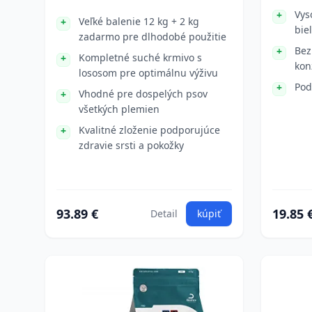
Vys
Veľké balenie 12 kg + 2 kg
bie
zadarmo pre dlhodobé použitie
Bez
Kompletné suché krmivo s
kon
lososom pre optimálnu výživu
Pod
Vhodné pre dospelých psov
všetkých plemien
Kvalitné zloženie podporujúce
zdravie srsti a pokožky
93.89 €
19.85 
Detail
kúpiť