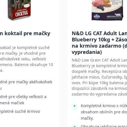
n koktail pre mačky
N&D LG CAT Adult La
Blueberry 10kg + Zás
na krmivo zadarmo (
koktail je kompletné suché
vypredania)
re mačky. Je vhodné pre
éhokoľvek veku, veľkosti
N&D Low Grain CAT Adult L
lemena. Balenie obsahuje 10
Blueberry je kompletné krmi
a.
dospelé mačky. Receptúra o
jahňacie mäso, čučoriedky, š
dné pre mačky akéhokoľvek
ovos. Pri kúpe 10kg balenia j
u
dispozícii zásobník na krmiv
zadarmo do vypredania záso
dné pre všetky veľkosti a
mená mačiek
Kompletné krmivo s níz
pletné suché krmivo
obsahom obilnín pre do
mačky.
Obsahuje jahňacie mäs