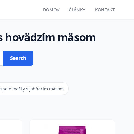
DOMOV
ČLÁNKY
KONTAKT
 s hovädzím mäsom
Search
ospelé mačky s jahňacím mäsom