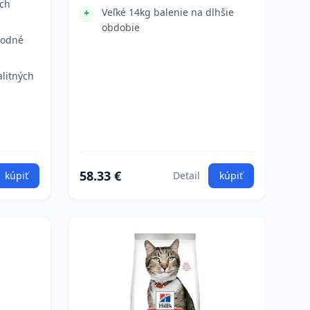
ých
Veľké 14kg balenie na dlhšie
obdobie
hodné
litných
58.33 €
kúpiť
Detail
kúpiť