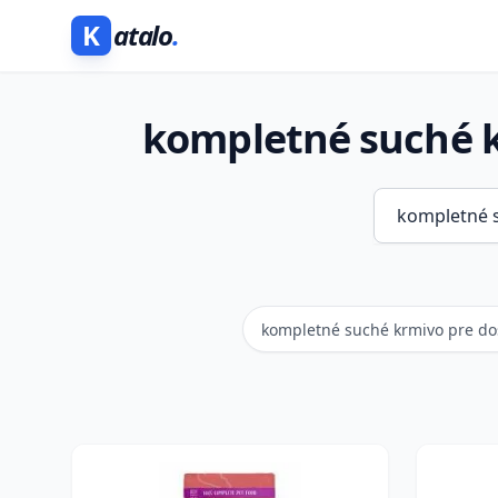
K
atalo
.
kompletné suché 
kompletné suché krmivo pre d