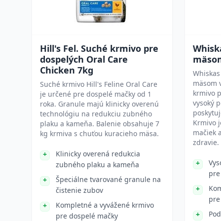
Hill's Fel. Suché krmivo pre
Whisk
dospelých Oral Care
mäsom
Chicken 7kg
Whiskas
mäsom v 
Suché krmivo Hill's Feline Oral Care
krmivo 
je určené pre dospelé mačky od 1
vysoký p
roka. Granule majú klinicky overenú
poskytuj
technológiu na redukciu zubného
Krmivo 
plaku a kameňa. Balenie obsahuje 7
mačiek a
kg krmiva s chuťou kuracieho mäsa.
zdravie.
Klinicky overená redukcia
Vys
zubného plaku a kameňa
pre
Špeciálne tvarované granule na
Kom
čistenie zubov
pre
Kompletné a vyvážené krmivo
Pod
pre dospelé mačky