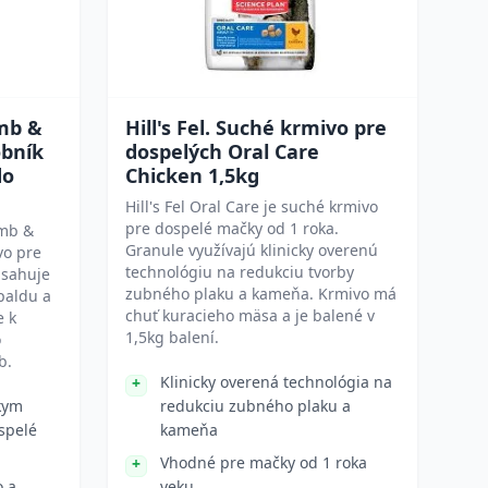
mb &
Hill's Fel. Suché krmivo pre
obník
dospelých Oral Care
do
Chicken 1,5kg
Hill's Fel Oral Care je suché krmivo
pre dospelé mačky od 1 roka.
amb &
Granule využívajú klinicky overenú
vo pre
technológiu na redukciu tvorby
bsahuje
zubného plaku a kameňa. Krmivo má
paldu a
chuť kuracieho mäsa a je balené v
e k
1,5kg balení.
o
b.
Klinicky overená technológia na
kym
redukciu zubného plaku a
spelé
kameňa
Vhodné pre mačky od 1 roka
o a
veku