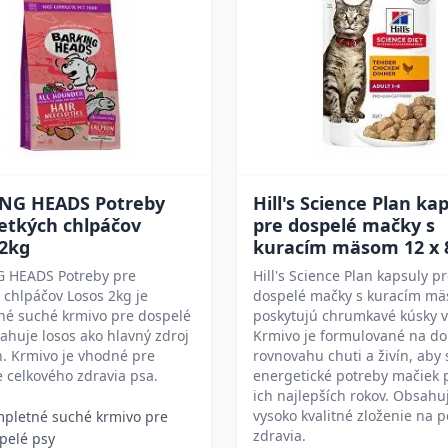
NG HEADS Potreby
Hill's Science Plan ka
etkých chlpáčov
pre dospelé mačky s
 2kg
kuracím mäsom 12 x 
 HEADS Potreby pre
Hill's Science Plan kapsuly p
 chlpáčov Losos 2kg je
dospelé mačky s kuracím m
né suché krmivo pre dospelé
poskytujú chrumkavé kúsky v
ahuje losos ako hlavný zdroj
Krmivo je formulované na d
n. Krmivo je vhodné pre
rovnovahu chuti a živín, aby 
 celkového zdravia psa.
energetické potreby mačiek 
ich najlepších rokov. Obsahu
vysoko kvalitné zloženie na 
pletné suché krmivo pre
zdravia.
pelé psy