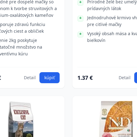
dné pre dospelé mačky so
Prírodné želé bez umel
onom k tvorbe struvitových a
prídavných látok
cium-oxalátových kameňov
Jednodruhové krmivo v
poruje zdravú funkciu
pre citlivé mačky
ových ciest a obličiek
Vysoký obsah mäsa a kva
enie 2kg poskytuje
bielkovín
tatočné množstvo na
ventívnu kúru
€
1.37 €
Detail
kúpiť
Detail