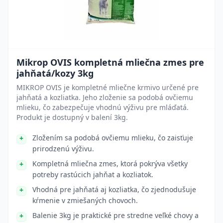
Mikrop OVIS kompletná mliečna zmes pre
jahňatá/kozy 3kg
MIKROP OVIS je kompletné mliečne krmivo určené pre
jahňatá a kozliatka. Jeho zloženie sa podobá ovčiemu
mlieku, čo zabezpečuje vhodnú výživu pre mláďatá.
Produkt je dostupný v balení 3kg.
Zložením sa podobá ovčiemu mlieku, čo zaisťuje
prirodzenú výživu.
Kompletná mliečna zmes, ktorá pokrýva všetky
potreby rastúcich jahňat a kozliatok.
Vhodná pre jahňatá aj kozliatka, čo zjednodušuje
kŕmenie v zmiešaných chovoch.
Balenie 3kg je praktické pre stredne veľké chovy a