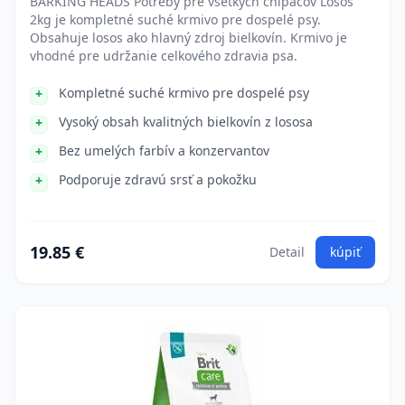
BARKING HEADS Potreby pre všetkých chlpáčov Losos
2kg je kompletné suché krmivo pre dospelé psy.
Obsahuje losos ako hlavný zdroj bielkovín. Krmivo je
vhodné pre udržanie celkového zdravia psa.
Kompletné suché krmivo pre dospelé psy
Vysoký obsah kvalitných bielkovín z lososa
Bez umelých farbív a konzervantov
Podporuje zdravú srsť a pokožku
19.85 €
Detail
kúpiť