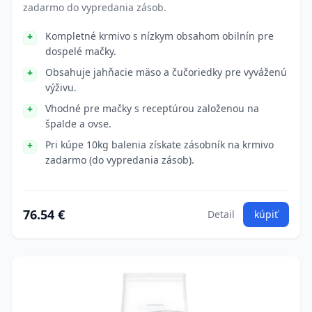
zadarmo do vypredania zásob.
Kompletné krmivo s nízkym obsahom obilnín pre
dospelé mačky.
Obsahuje jahňacie mäso a čučoriedky pre vyváženú
výživu.
Vhodné pre mačky s receptúrou založenou na
špalde a ovse.
Pri kúpe 10kg balenia získate zásobník na krmivo
zadarmo (do vypredania zásob).
76.54 €
Detail
kúpiť