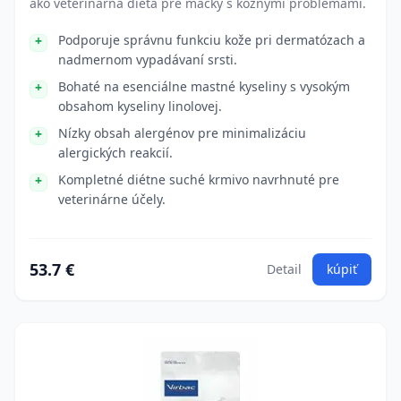
ako veterinárna diéta pre mačky s kožnými problémami.
Podporuje správnu funkciu kože pri dermatózach a
nadmernom vypadávaní srsti.
Bohaté na esenciálne mastné kyseliny s vysokým
obsahom kyseliny linolovej.
Nízky obsah alergénov pre minimalizáciu
alergických reakcií.
Kompletné diétne suché krmivo navrhnuté pre
veterinárne účely.
53.7 €
Detail
kúpiť