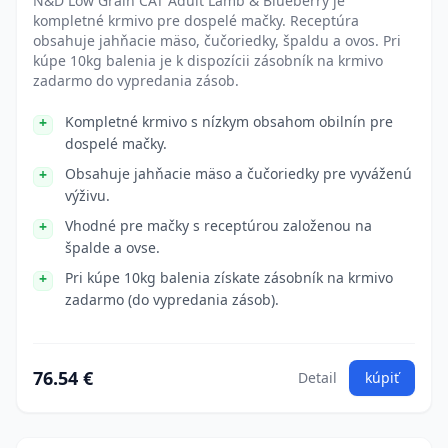
N&D Low Grain CAT Adult Lamb & Blueberry je
kompletné krmivo pre dospelé mačky. Receptúra
obsahuje jahňacie mäso, čučoriedky, špaldu a ovos. Pri
kúpe 10kg balenia je k dispozícii zásobník na krmivo
zadarmo do vypredania zásob.
Kompletné krmivo s nízkym obsahom obilnín pre
dospelé mačky.
Obsahuje jahňacie mäso a čučoriedky pre vyváženú
výživu.
Vhodné pre mačky s receptúrou založenou na
špalde a ovse.
Pri kúpe 10kg balenia získate zásobník na krmivo
zadarmo (do vypredania zásob).
76.54 €
Detail
kúpiť