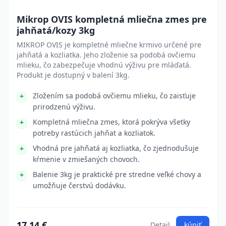
Mikrop OVIS kompletná mliečna zmes pre
jahňatá/kozy 3kg
MIKROP OVIS je kompletné mliečne krmivo určené pre
jahňatá a kozliatka. Jeho zloženie sa podobá ovčiemu
mlieku, čo zabezpečuje vhodnú výživu pre mláďatá.
Produkt je dostupný v balení 3kg.
Zložením sa podobá ovčiemu mlieku, čo zaisťuje
prirodzenú výživu.
Kompletná mliečna zmes, ktorá pokrýva všetky
potreby rastúcich jahňat a kozliatok.
Vhodná pre jahňatá aj kozliatka, čo zjednodušuje
kŕmenie v zmiešaných chovoch.
Balenie 3kg je praktické pre stredne veľké chovy a
umožňuje čerstvú dodávku.
17.14 €
Detail
kúpiť