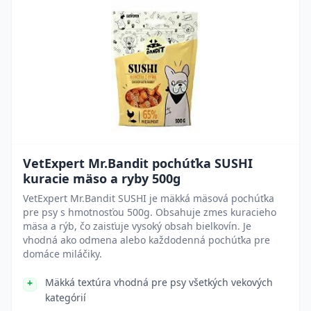
VetExpert Mr.Bandit pochúťka SUSHI
kuracie mäso a ryby 500g
VetExpert Mr.Bandit SUSHI je mäkká mäsová pochúťka
pre psy s hmotnosťou 500g. Obsahuje zmes kuracieho
mäsa a rýb, čo zaisťuje vysoký obsah bielkovín. Je
vhodná ako odmena alebo každodenná pochúťka pre
domáce miláčiky.
Mäkká textúra vhodná pre psy všetkých vekových
kategórií