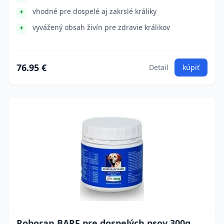
vhodné pre dospelé aj zakrslé králiky
vyvážený obsah živín pre zdravie králikov
76.95 €
Detail
kúpiť
Roboran BARF pre dospelých psov 300g