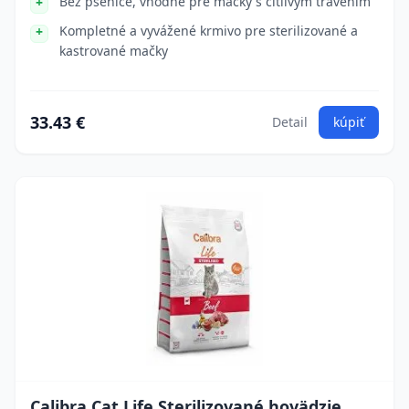
Bez pšenice, vhodné pre mačky s citlivým trávením
Kompletné a vyvážené krmivo pre sterilizované a
kastrované mačky
33.43 €
Detail
kúpiť
Calibra Cat Life Sterilizované hovädzie