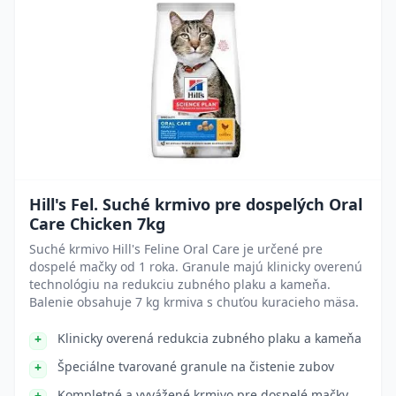
Hill's Fel. Suché krmivo pre dospelých Oral
Care Chicken 7kg
Suché krmivo Hill's Feline Oral Care je určené pre
dospelé mačky od 1 roka. Granule majú klinicky overenú
technológiu na redukciu zubného plaku a kameňa.
Balenie obsahuje 7 kg krmiva s chuťou kuracieho mäsa.
Klinicky overená redukcia zubného plaku a kameňa
Špeciálne tvarované granule na čistenie zubov
Kompletné a vyvážené krmivo pre dospelé mačky