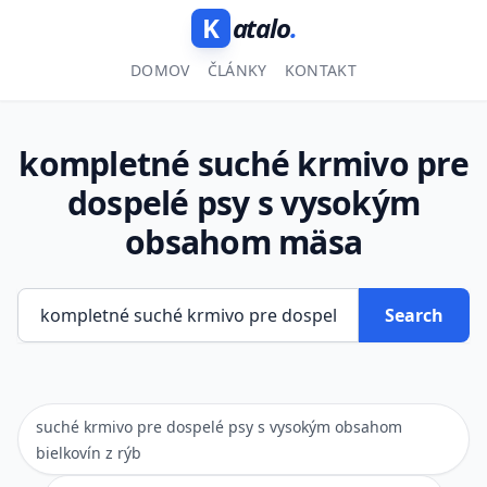
K
atalo
.
DOMOV
ČLÁNKY
KONTAKT
kompletné suché krmivo pre
dospelé psy s vysokým
obsahom mäsa
Search
suché krmivo pre dospelé psy s vysokým obsahom
bielkovín z rýb