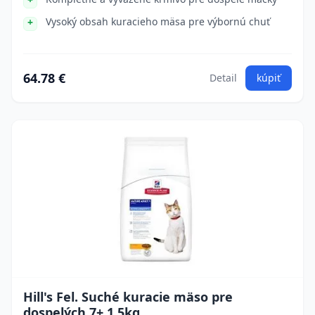
Vysoký obsah kuracieho mäsa pre výbornú chuť
64.78 €
Detail
kúpiť
Hill's Fel. Suché kuracie mäso pre
dospelých 7+ 1,5kg