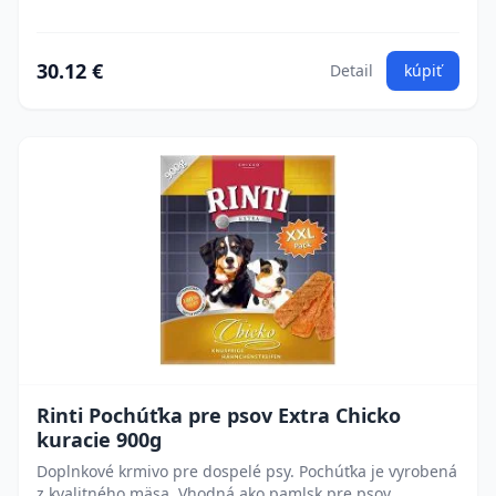
30.12 €
Detail
kúpiť
Rinti Pochúťka pre psov Extra Chicko
kuracie 900g
Doplnkové krmivo pre dospelé psy. Pochúťka je vyrobená
z kvalitného mäsa. Vhodná ako pamlsk pre psov.