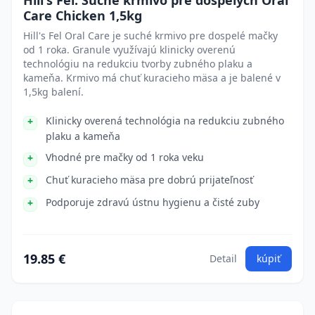
Hill's Fel. Suché krmivo pre dospelých Oral
Care Chicken 1,5kg
Hill's Fel Oral Care je suché krmivo pre dospelé mačky
od 1 roka. Granule využívajú klinicky overenú
technológiu na redukciu tvorby zubného plaku a
kameňa. Krmivo má chuť kuracieho mäsa a je balené v
1,5kg balení.
Klinicky overená technológia na redukciu zubného
plaku a kameňa
Vhodné pre mačky od 1 roka veku
Chuť kuracieho mäsa pre dobrú prijateľnosť
Podporuje zdravú ústnu hygienu a čisté zuby
19.85 €
Detail
kúpiť