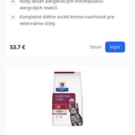
Nízky obsah alergénov pre minimalizáciu
alergických reakcií.
Kompletné diétne suché krmivo navrhnuté pre
veterinárne účely.
53.7 €
Detail
kúpiť