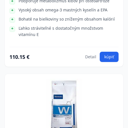
Podporuje metabolizmus kĺbov pri osteoartróze
Vysoký obsah omega-3 mastných kyselín a EPA
Bohaté na bielkoviny so zníženým obsahom kalórií
Ľahko stráviteľné s dostatočným množstvom
vitamínu E
110.15 €
Detail
kúpiť