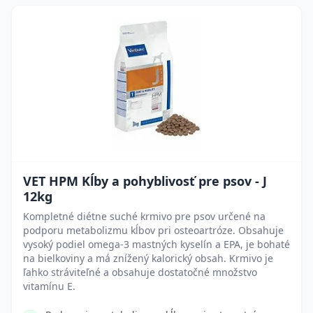
VET HPM Kĺby a pohyblivosť pre psov - J
12kg
Kompletné diétne suché krmivo pre psov určené na
podporu metabolizmu kĺbov pri osteoartróze. Obsahuje
vysoký podiel omega-3 mastných kyselín a EPA, je bohaté
na bielkoviny a má znížený kalorický obsah. Krmivo je
ľahko stráviteľné a obsahuje dostatočné množstvo
vitamínu E.