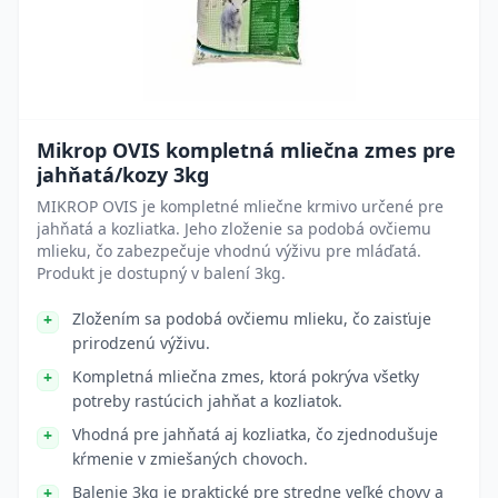
Mikrop OVIS kompletná mliečna zmes pre
jahňatá/kozy 3kg
MIKROP OVIS je kompletné mliečne krmivo určené pre
jahňatá a kozliatka. Jeho zloženie sa podobá ovčiemu
mlieku, čo zabezpečuje vhodnú výživu pre mláďatá.
Produkt je dostupný v balení 3kg.
Zložením sa podobá ovčiemu mlieku, čo zaisťuje
prirodzenú výživu.
Kompletná mliečna zmes, ktorá pokrýva všetky
potreby rastúcich jahňat a kozliatok.
Vhodná pre jahňatá aj kozliatka, čo zjednodušuje
kŕmenie v zmiešaných chovoch.
Balenie 3kg je praktické pre stredne veľké chovy a