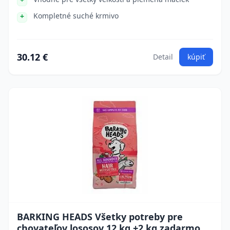
Kompletné suché krmivo
30.12 €
Detail
kúpiť
BARKING HEADS Všetky potreby pre
chovateľov lososov 12 kg +2 kg zadarmo