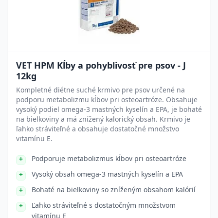
VET HPM Kĺby a pohyblivosť pre psov - J
12kg
Kompletné diétne suché krmivo pre psov určené na
podporu metabolizmu kĺbov pri osteoartróze. Obsahuje
vysoký podiel omega-3 mastných kyselín a EPA, je bohaté
na bielkoviny a má znížený kalorický obsah. Krmivo je
ľahko stráviteľné a obsahuje dostatočné množstvo
vitamínu E.
Podporuje metabolizmus kĺbov pri osteoartróze
Vysoký obsah omega-3 mastných kyselín a EPA
Bohaté na bielkoviny so zníženým obsahom kalórií
Ľahko stráviteľné s dostatočným množstvom
vitamínu E