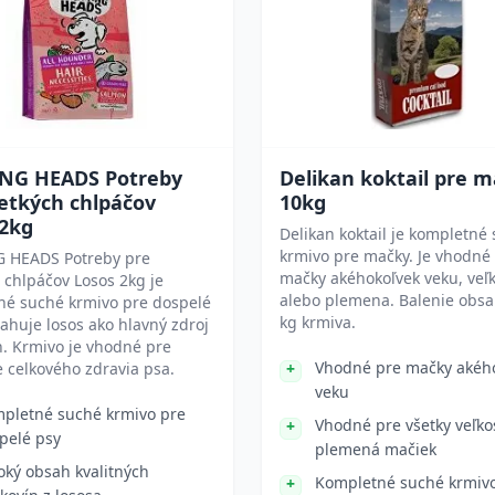
NG HEADS Potreby
Delikan koktail pre 
etkých chlpáčov
10kg
 2kg
Delikan koktail je kompletné
krmivo pre mačky. Je vhodné
 HEADS Potreby pre
mačky akéhokoľvek veku, veľk
 chlpáčov Losos 2kg je
alebo plemena. Balenie obsa
né suché krmivo pre dospelé
kg krmiva.
ahuje losos ako hlavný zdroj
n. Krmivo je vhodné pre
Vhodné pre mačky akéh
 celkového zdravia psa.
veku
pletné suché krmivo pre
Vhodné pre všetky veľkos
pelé psy
plemená mačiek
oký obsah kvalitných
Kompletné suché krmiv