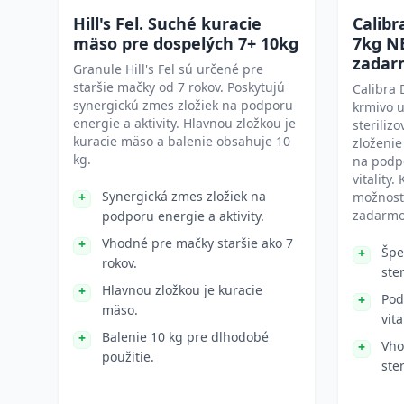
Hill's Fel. Suché kuracie
Calib
mäso pre dospelých 7+ 10kg
7kg N
zadar
Granule Hill's Fel sú určené pre
staršie mačky od 7 rokov. Poskytujú
Calibra
synergickú zmes zložiek na podporu
krmivo 
energie a aktivity. Hlavnou zložkou je
steriliz
kuracie mäso a balenie obsahuje 10
zloženie
kg.
na podpo
vitality.
Synergická zmes zložiek na
možnosť
zadarmo
podporu energie a aktivity.
Vhodné pre mačky staršie ako 7
Špe
rokov.
ste
Hlavnou zložkou je kuracie
Pod
mäso.
vita
Balenie 10 kg pre dlhodobé
Vho
použitie.
ster