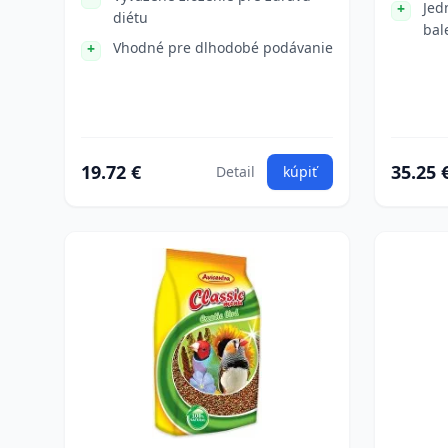
Jed
diétu
bal
Vhodné pre dlhodobé podávanie
19.72 €
35.25 
Detail
kúpiť