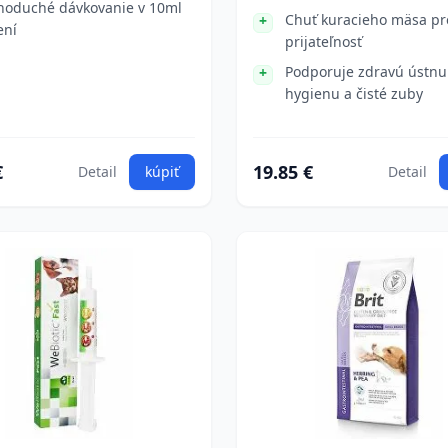
noduché dávkovanie v 10ml
Chuť kuracieho mäsa pr
ení
prijateľnosť
Podporuje zdravú ústnu
hygienu a čisté zuby
€
19.85 €
Detail
kúpiť
Detail