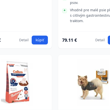
psov.
Vhodné pre malé psie 
s citlivým gastrointesti
traktom.
€
79.11 €
Detail
kúpiť
Detail