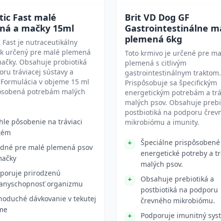
ic Fast malé
Brit VD Dog GF
ná a mačky 15ml
Gastrointestinálne m
plemená 6kg
 Fast je nutraceutikálny
ok určený pre malé plemená
Toto krmivo je určené pre ma
ačky. Obsahuje probiotiká
plemená s citlivým
ru tráviacej sústavy a
gastrointestinálnym traktom.
 Formulácia v objeme 15 ml
Prispôsobuje sa špecifickým
pôsobená potrebám malých
energetickým potrebám a tr
malých psov. Obsahuje prebi
postbiotiká na podporu črev
hle pôsobenie na tráviaci
mikrobiómu a imunity.
tém
Špeciálne prispôsobené
dné pre malé plemená psov
energetické potreby a t
mačky
malých psov.
poruje prirodzenú
Obsahuje prebiotiká a
anyschopnosť organizmu
postbiotiká na podporu
noduché dávkovanie v tekutej
črevného mikrobiómu.
me
Podporuje imunitný sys