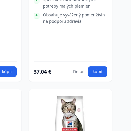
potreby malých plemien
Obsahuje vyvážený pomer živín
na podporu zdravia
37.04 €
kúpiť
Detail
kúpiť