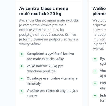
Avicentra Classic menu
WeBiot
malé exotické 20 kg
pleme
Avicentra Classic menu malé exotické
WeBiotic
je kompletné krmivo pre malé
príprav
exotické vtáky. Balenie 20 kg
psov a m
poskytuje dlhodobú zásobu. Krmivo
na podpo
je formulované na podporu zdravia a
imunity.
vitality vtákov.
je pris
zvierat.
Kompletné a vyvážené krmivo
Rýc
pre malé exotické vtáky
sys
Veľké balenie 20 kg pre
Vho
dlhodobé použitie
aj 
Obsahuje esenciálne vitamíny a
Pod
minerály
obr
Vhodné pre rôzne druhy malých
Jed
exotov
for