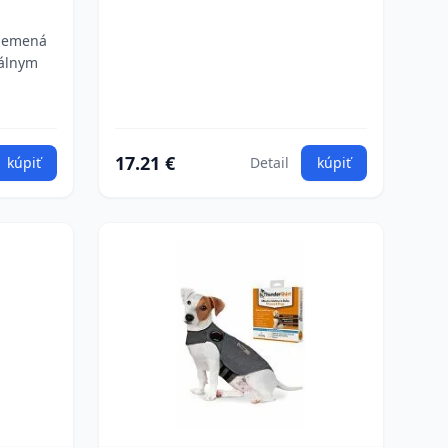
plemená
nálnym
17.21 €
kúpiť
Detail
kúpiť