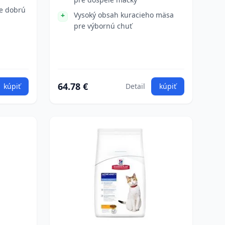
e dobrú
Vysoký obsah kuracieho mäsa
pre výbornú chuť
64.78 €
kúpiť
Detail
kúpiť