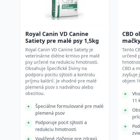
Royal Canin VD Canine
CBD ol
Satiety pre malé psy 1,5kg
mačky
Royal Canin VD Canine Satiety je
Tento CB
veterinárne diétne krmivo pre malé
určené 
psy určené na redukciu hmotnosti.
hmotnos
Obsahuje špecifické živiny na
CBD a m
podporu pocitu sýtosti a kontrolu
zvyšuje 
príjmu kalórií. Je vhodné pre malé
objem 1
plemená psov s nadváhou alebo
obezitou.
Vho
11 
Špeciálne formulované pre malé
Obs
plemená psov
prí
Podporuje pocit sýtosti a
Pod
redukciu hmotnosti
zvi
Vyvážené zloženie pre zdravú