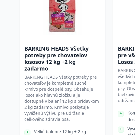
BARKING HEADS Všetky
BARKI
potreby pre chovateľov
pre vš
lososov 12 kg +2 kg
Losos
zadarmo
BARKING
všetkých
BARKING HEADS Všetky potreby pre
komplet
chovateľov je kompletné suché
psy. Obs
krmivo pre dospelé psy. Obsahuje
bielkoví
losos ako hlavnú zložku a je
udržanie
dostupné v balení 12 kg s prídavkom
2 kg zadarmo. Krmivo poskytuje
Kom
vyváženú výživu pre udržanie
celkového zdravia psa.
dos
Vys
Veľké balenie 12 kg + 2 kg