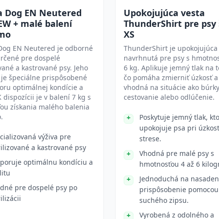
ra Dog EN Neutered
Upokojujúca vesta
EW + malé balení
ThunderShirt pre psy
mo
XS
 Dog EN Neutered je odborné
ThunderShirt je upokojujúca
určené pre dospelé
navrhnutá pre psy s hmotnos
ované a kastrované psy. Jeho
6 kg. Aplikuje jemný tlak na t
 je špeciálne prispôsobené
čo pomáha zmierniť úzkosť a 
ru optimálnej kondície a
vhodná na situácie ako búrky
 K dispozícii je v balení 7 kg s
cestovanie alebo odlúčenie.
ou získania malého balenia
.
Poskytuje jemný tlak, kt
upokojuje psa pri úzkost
cializovaná výživa pre
strese.
rilizované a kastrované psy
Vhodná pre malé psy s
poruje optimálnu kondíciu a
hmotnosťou 4 až 6 kilog
litu
Jednoduchá na nasaden
dné pre dospelé psy po
prispôsobenie pomocou
ilizácii
suchého zipsu.
Vyrobená z odolného a