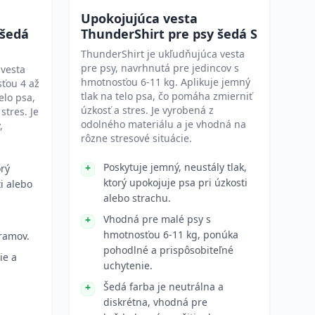
Upokojujúca vesta
 šedá
ThunderShirt pre psy šedá S
ThunderShirt je ukľudňujúca vesta
pre psy, navrhnutá pre jedincov s
 vesta
hmotnosťou 6-11 kg. Aplikuje jemný
ťou 4 až
tlak na telo psa, čo pomáha zmierniť
elo psa,
úzkosť a stres. Je vyrobená z
stres. Je
odolného materiálu a je vhodná na
,
rôzne stresové situácie.
Poskytuje jemný, neustály tlak,
orý
ktorý upokojuje psa pri úzkosti
i alebo
alebo strachu.
Vhodná pre malé psy s
hmotnosťou 6-11 kg, ponúka
ramov.
pohodlné a prispôsobiteľné
ie a
uchytenie.
Šedá farba je neutrálna a
diskrétna, vhodná pre