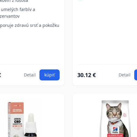
lkovín z lososa
 umelých farbív a
zervantov
poruje zdravú srsť a pokožku
€
30.12 €
Detail
kúpiť
Detail