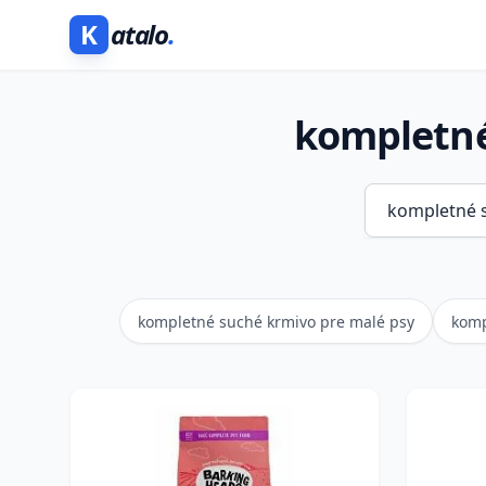
K
atalo
.
kompletné
kompletné suché krmivo pre malé psy
komp