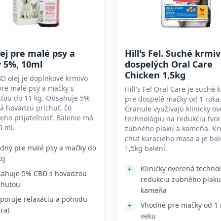
ej pre malé psy a
Hill's Fel. Suché krmi
 5%, 10ml
dospelých Oral Care
Chicken 1,5kg
D olej je doplnkové krmivo
pre malé psy a mačky s
Hill's Fel Oral Care je suché 
ťou do 11 kg. Obsahuje 5%
pre dospelé mačky od 1 roka
á hovädzú príchuť, čo
Granule využívajú klinicky o
jeho prijateľnosť. Balenie má
technológiu na redukciu tvo
0 ml.
zubného plaku a kameňa. K
chuť kuracieho mäsa a je bal
dný pre malé psy a mačky do
1,5kg balení.
kg
Klinicky overená techno
ahuje 5% CBD s hovädzou
redukciu zubného plaku
chuťou
kameňa
poruje relaxáciu a pohodu
Vhodné pre mačky od 1 
erat
veku