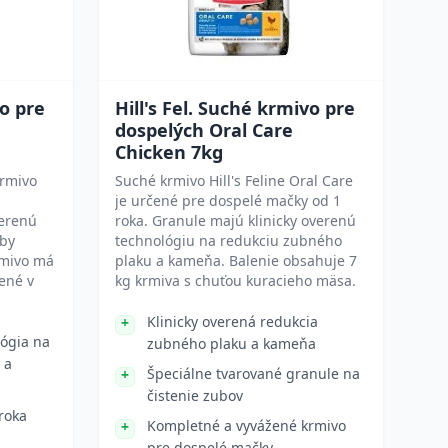
vo pre
Hill's Fel. Suché krmivo pre
dospelých Oral Care
Chicken 7kg
krmivo
Suché krmivo Hill's Feline Oral Care
.
je určené pre dospelé mačky od 1
verenú
roka. Granule majú klinicky overenú
rby
technológiu na redukciu zubného
rmivo má
plaku a kameňa. Balenie obsahuje 7
ené v
kg krmiva s chuťou kuracieho mäsa.
Klinicky overená redukcia
lógia na
zubného plaku a kameňa
 a
Špeciálne tvarované granule na
čistenie zubov
roka
Kompletné a vyvážené krmivo
pre dospelé mačky