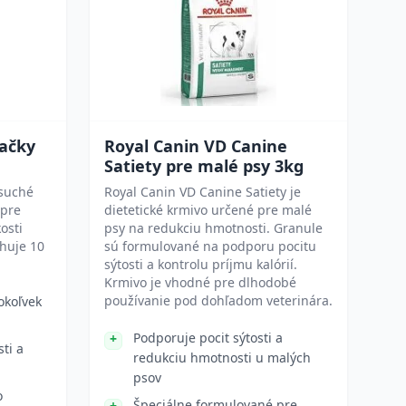
mačky
Royal Canin VD Canine
Satiety pre malé psy 3kg
 suché
Royal Canin VD Canine Satiety je
 pre
dietetické krmivo určené pre malé
osti
psy na redukciu hmotnosti. Granule
huje 10
sú formulované na podporu pocitu
sýtosti a kontrolu príjmu kalórií.
Krmivo je vhodné pre dlhodobé
používanie pod dohľadom veterinára.
okoľvek
Podporuje pocit sýtosti a
ti a
redukciu hmotnosti u malých
psov
o
Špeciálne formulované pre