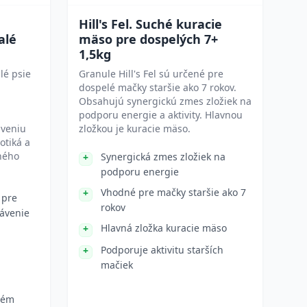
Hill's Fel. Suché kuracie
alé
mäso pre dospelých 7+
1,5kg
lé psie
Granule Hill's Fel sú určené pre
dospelé mačky staršie ako 7 rokov.
Obsahujú synergickú zmes zložiek na
podporu energie a aktivity. Hlavnou
áveniu
zložkou je kuracie mäso.
otiká a
ného
Synergická zmes zložiek na
podporu energie
Vhodné pre mačky staršie ako 7
 pre
rokov
rávenie
Hlavná zložka kuracie mäso
Podporuje aktivitu starších
mačiek
tém