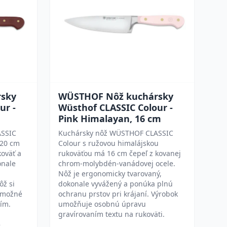
sky
WÜSTHOF Nôž kuchársky
ur -
Wüsthof CLASSIC Colour -
Pink Himalayan, 16 cm
ASSIC
Kuchársky nôž WÜSTHOF CLASSIC
 20 cm
Colour s ružovou himalájskou
oväť a
rukoväťou má 16 cm čepeľ z kovanej
onale
chrom-molybdén-vanádovej ocele.
ú
Nôž je ergonomicky tvarovaný,
ôž si
dokonale vyvážený a ponúka plnú
e možné
ochranu prstov pri krájaní. Výrobok
ním.
umožňuje osobnú úpravu
gravírovaním textu na rukoväti.
e