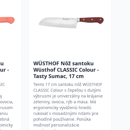
ku
WÜSTHOF Nôž santoku
ur -
Wüsthof CLASSIC Colour -
Tasty Sumac, 17 cm
SIC
Tento 17 cm santoku nôž WÜSTHOF
CLASSIC Colour s čepeľou s dutými
oj
výbrusmi je univerzálny na krájanie
ovocia,
zeleniny, ovocia, rýb a mäsa. Má
brusom
ergonomicky vyváženú hnedú
aniu
rukoväť s mosadznými niťami pre
rebná
pohodlné používanie. Ponúka
nomicky
možnosť personalizácie