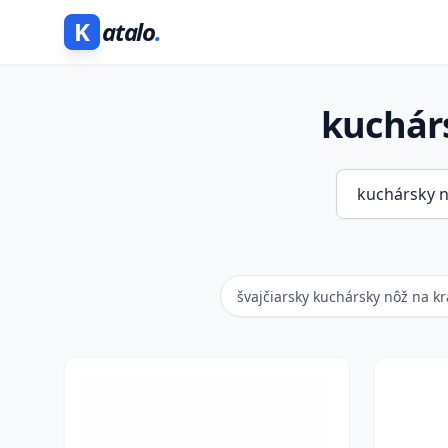
K
atalo
.
kuchárs
švajčiarsky kuchársky nôž na kr