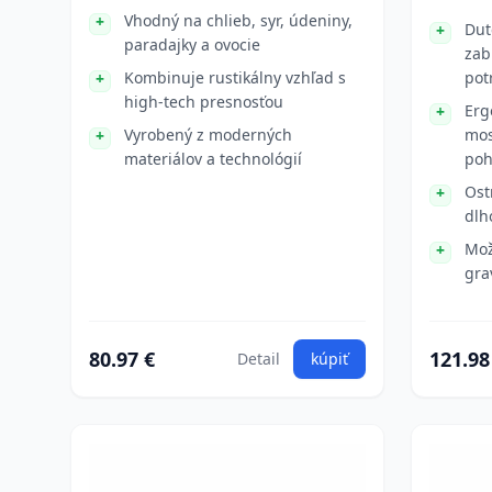
Vhodný na chlieb, syr, údeniny,
Dut
paradajky a ovocie
zab
Kombinuje rustikálny vzhľad s
pot
high-tech presnosťou
Erg
Vyrobený z moderných
mos
materiálov a technológií
poh
Ost
dlh
Mož
gra
80.97 €
121.98
Detail
kúpiť