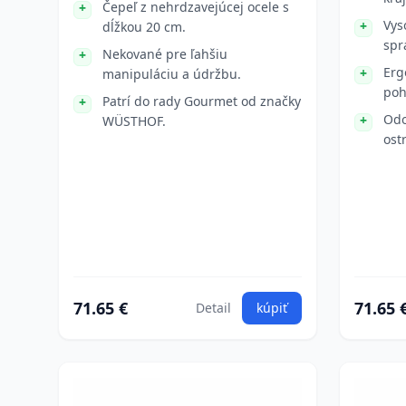
Čepeľ z nehrdzavejúcej ocele s
Vys
dĺžkou 20 cm.
spr
Nekované pre ľahšiu
Erg
manipuláciu a údržbu.
poh
Patrí do rady Gourmet od značky
Odo
WÜSTHOF.
ostr
71.65 €
71.65 
Detail
kúpiť