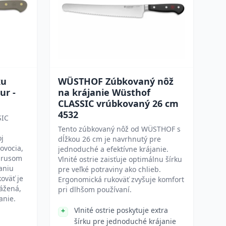
ku
WÜSTHOF Zúbkovaný nôž
ur -
na krájanie Wüsthof
CLASSIC vrúbkovaný 26 cm
4532
SIC
Tento zúbkovaný nôž od WÜSTHOF s
oj
dĺžkou 26 cm je navrhnutý pre
ovocia,
jednoduché a efektívne krájanie.
brusom
Vlnité ostrie zaisťuje optimálnu šírku
aniu
pre veľké potraviny ako chlieb.
oväť je
Ergonomická rukoväť zvyšuje komfort
ážená,
pri dlhšom používaní.
anie.
Vlnité ostrie poskytuje extra
šírku pre jednoduché krájanie