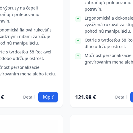
zabraňujú prilepovaniu
é výbrusy na čepeli
potravín.
raňujú prilepovaniu
Ergonomická a dokonal
ravín.
vyvážená rukoväť zaisťu
onomická fialová rukoväť s
pohodlnú manipuláciu.
adznými niťami zaručuje
Ostrie s tvrdosťou 58 Ro
odlnú manipuláciu.
dlho udržuje ostrosť.
rie s tvrdosťou 58 Rockwell
Možnosť personalizácie
odobo udržuje ostrosť.
gravírovaním mena aleb
nosť personalizácie
vírovaním mena alebo textu.
 €
121.98 €
Detail
kúpiť
Detail