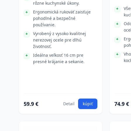
rôzne kuchynské úkony.
Vše
Ergonomická rukoväť zaisťuje
kuc
pohodlné a bezpečné
Odo
používanie.
oce
Vyrobený z vysoko kvalitnej
Erg
nerezovej ocele pre dlhú
poh
životnosť.
Vho
Ideálna veľkosť 16 cm pre
koc
presné krájanie a sekanie.
59.9 €
74.9 €
Detail
kúpiť