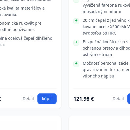
vyvážená farebná rukovä
oká kvalita materiálov a
mosadznými niťami
acovania.
20 cm čepeľ z jedného 
onomická rukoväť pre
kovanej ocele X50CrMoV
odlné používanie.
tvrdosťou 58 HRC
lná oceľová čepeľ dlhšieho
Bezpečná konštrukcia s
ia.
ochranou prstov a dlho
ostrým ostriom
Možnosť personalizácie
gravírovaním textu, me
vtipného nápisu
€
121.98 €
Detail
kúpiť
Detail