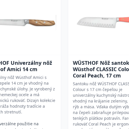
OF Univerzálny nôž
WÜSTHOF Nôž santo
of Amici 14 cm
Wüsthof CLASSIC Colo
Coral Peach, 17 cm
lny nôž Wüsthof Amici s
epele 14 cm je vhodný na
Santoku nôž WÜSTHOF CLAS
chynské úlohy. Je vyrobený z
Colour s 17 cm čepeľou je
 nemeckej ocele a má
univerzálny kuchynský nástr
ckú rukoväť. Dizajn kolekcie
vhodný na krájanie zeleniny, 
ráža hodnoty tradície a
rýb a mäsa. Vďaka dutým vý
h stretnutí.
na čepeli zabraňuje prilepov
tenkých plátkov potravín. Fa
verzálne použitie na
rukoväť Coral Peach je ergo