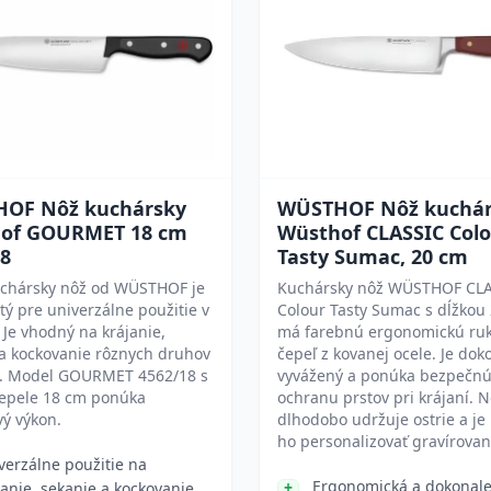
OF Nôž kuchársky
WÜSTHOF Nôž kuchár
of GOURMET 18 cm
Wüsthof CLASSIC Colo
18
Tasty Sumac, 20 cm
uchársky nôž od WÜSTHOF je
Kuchársky nôž WÜSTHOF CL
ý pre univerzálne použitie v
Colour Tasty Sumac s dĺžkou
 Je vhodný na krájanie,
má farebnú ergonomickú ruk
a kockovanie rôznych druhov
čepeľ z kovanej ocele. Je dok
n. Model GOURMET 4562/18 s
vyvážený a ponúka bezpečn
čepele 18 cm ponúka
ochranu prstov pri krájaní. N
vý výkon.
dlhodobo udržuje ostrie a j
ho personalizovať gravírova
verzálne použitie na
Ergonomická a dokonal
janie, sekanie a kockovanie.