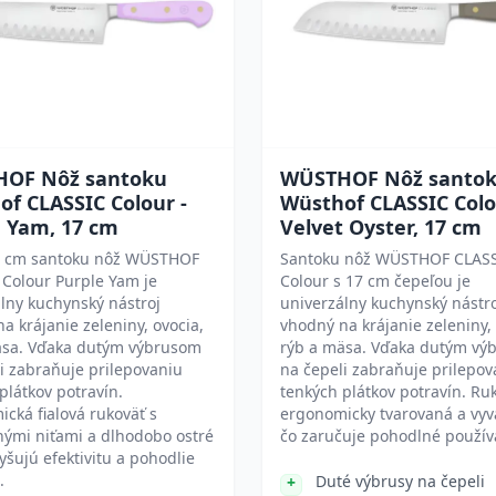
OF Nôž santoku
WÜSTHOF Nôž santo
f CLASSIC Colour -
Wüsthof CLASSIC Colo
e Yam, 17 cm
Velvet Oyster, 17 cm
7 cm santoku nôž WÜSTHOF
Santoku nôž WÜSTHOF CLAS
Colour Purple Yam je
Colour s 17 cm čepeľou je
lny kuchynský nástroj
univerzálny kuchynský nástr
a krájanie zeleniny, ovocia,
vhodný na krájanie zeleniny, 
äsa. Vďaka dutým výbrusom
rýb a mäsa. Vďaka dutým vý
i zabraňuje prilepovaniu
na čepeli zabraňuje prilepov
plátkov potravín.
tenkých plátkov potravín. Ruk
cká fialová rukoväť s
ergonomicky tvarovaná a vyv
ými niťami a dlhodobo ostré
čo zaručuje pohodlné použív
vyšujú efektivitu a pohodlie
.
Duté výbrusy na čepeli