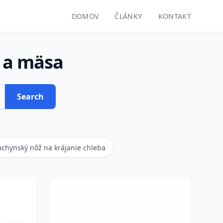
DOMOV
ČLÁNKY
KONTAKT
a a mäsa
Search
uchynský nôž na krájanie chleba