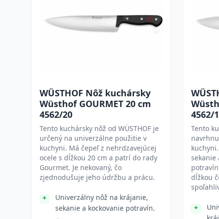
WÜSTHOF Nôž kuchársky
WÜSTH
Wüsthof GOURMET 20 cm
Wüsth
4562/20
4562/
Tento kuchársky nôž od WÜSTHOF je
Tento k
určený na univerzálne použitie v
navrhnut
kuchyni. Má čepeľ z nehrdzavejúcej
kuchyni.
ocele s dĺžkou 20 cm a patrí do rady
sekanie 
Gourmet. Je nekovaný, čo
potraví
zjednodušuje jeho údržbu a prácu.
dĺžkou 
spoľahli
Univerzálny nôž na krájanie,
Uni
sekanie a kockovanie potravín.
krá