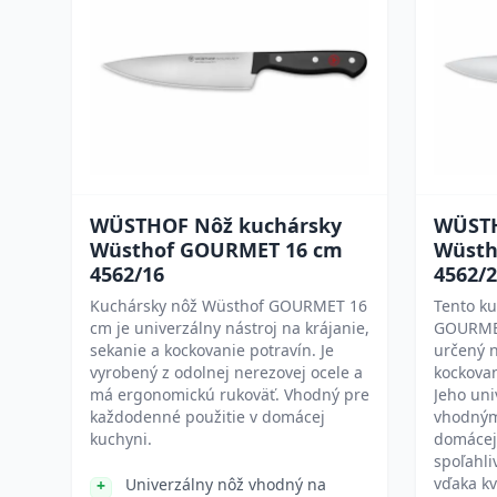
WÜSTHOF Nôž kuchársky
WÜSTH
Wüsthof GOURMET 16 cm
Wüsth
4562/16
4562/
Kuchársky nôž Wüsthof GOURMET 16
Tento k
cm je univerzálny nástroj na krájanie,
GOURMET
sekanie a kockovanie potravín. Je
určený n
vyrobený z odolnej nerezovej ocele a
kockovan
má ergonomickú rukoväť. Vhodný pre
Jeho uni
každodenné použitie v domácej
vhodným
kuchyni.
domácej
spoľahli
vďaka kv
Univerzálny nôž vhodný na