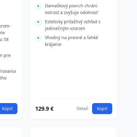
Damaškový povrch chráni
ostrosť a zvyšuje odolnosť
Esteticky príťažlivý vzhľad s
hrom-
jedinečným vzorom
ele
Vhodný na presné a ľahké
u 58
krájanie
n pre
írovania
ého
129.9 €
kúpiť
Detail
kúpiť