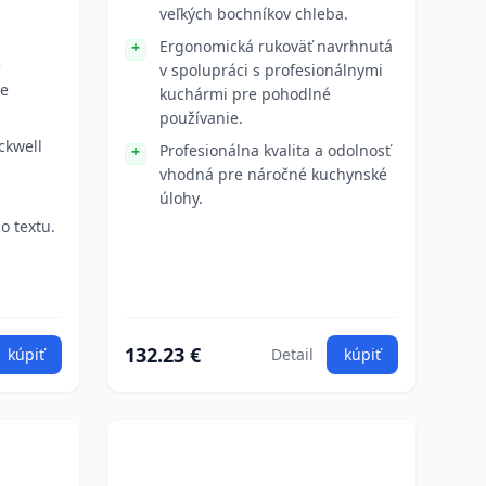
veľkých bochníkov chleba.
Ergonomická rukoväť navrhnutá
e
v spolupráci s profesionálnymi
je
kuchármi pre pohodlné
používanie.
ckwell
Profesionálna kvalita a odolnosť
vhodná pre náročné kuchynské
úlohy.
o textu.
132.23 €
kúpiť
Detail
kúpiť