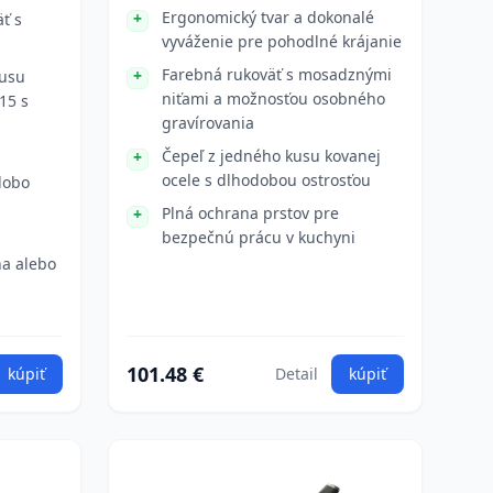
Ergonomický tvar a dokonalé
ť s
vyváženie pre pohodlné krájanie
Farebná rukoväť s mosadznými
kusu
niťami a možnosťou osobného
15 s
gravírovania
Čepeľ z jedného kusu kovanej
ocele s dlhodobou ostrosťou
dobo
Plná ochrana prstov pre
bezpečnú prácu v kuchyni
na alebo
101.48 €
kúpiť
Detail
kúpiť