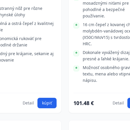
mosadznými niťami pre
stranný nôž pre rôzne
pohodlné a bezpečné
hynské úlohy
používanie.
lná a ostrá čepeľ z kvalitnej
16 cm čepeľ z kovanej c
le
molybdén-vanádovej oc
(X50CrMoV15) s tvrdosťo
onomická rukoväť pre
HRC.
odlné držanie
Dokonale vyvážený dizaj
dný pre krájanie, sekanie aj
presné a ľahké krájanie.
kovanie
Možnosť osobného grav
textu, mena alebo vtipn
nápisu.
101.48 €
Detail
kúpiť
Detail