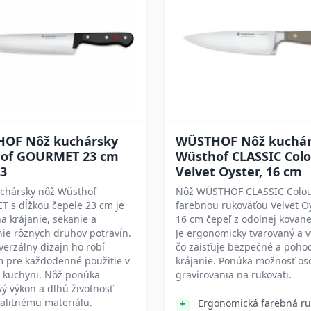
OF Nôž kuchársky
WÜSTHOF Nôž kuchár
of GOURMET 23 cm
Wüsthof CLASSIC Colo
23
Velvet Oyster, 16 cm
uchársky nôž Wüsthof
Nôž WÜSTHOF CLASSIC Colou
 s dĺžkou čepele 23 cm je
farebnou rukoväťou Velvet O
a krájanie, sekanie a
16 cm čepeľ z odolnej kovane
ie rôznych druhov potravín.
Je ergonomicky tvarovaný a v
verzálny dizajn ho robí
čo zaisťuje bezpečné a poho
 pre každodenné použitie v
krájanie. Ponúka možnosť o
 kuchyni. Nôž ponúka
gravírovania na rukoväti.
vý výkon a dlhú životnosť
alitnému materiálu.
Ergonomická farebná ru