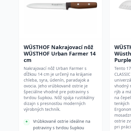
WÜSTHOF Nakrajovací nôž
WÜSTH
WÜSTHOF Urban Farmer 14
Wüstho
cm
Purpl
Nakrajovací nôž Urban Farmer s
Tento 1
dĺžkou 14 cm je určený na krájanie
CLASSIC 
chleba, syra, údenín, paradajok a
univerzá
ovocia. Jeho vrúbkované ostrie je
vhodný n
špeciálne vhodné pre potraviny s
rýb a m
tvrdou šupkou. Nôž spája rustikálny
na čepel
dizajn s presnosťou moderných
tenkých 
výrobných techník.
Ergonomi
mosadzn
ostrie z
Vrúbkované ostrie ideálne na
pri práci
potraviny s tvrdou šupkou