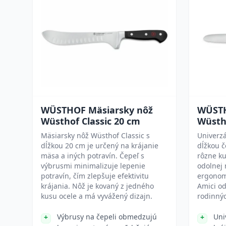
WÜSTHOF Mäsiarsky nôž
WÜSTH
Wüsthof Classic 20 cm
Wüsth
Mäsiarsky nôž Wüsthof Classic s
Univerzá
dĺžkou 20 cm je určený na krájanie
dĺžkou č
mäsa a iných potravín. Čepeľ s
rôzne ku
výbrusmi minimalizuje lepenie
odolnej
potravín, čím zlepšuje efektivitu
ergonomi
krájania. Nôž je kovaný z jedného
Amici od
kusu ocele a má vyvážený dizajn.
rodinnýc
Výbrusy na čepeli obmedzujú
Uni